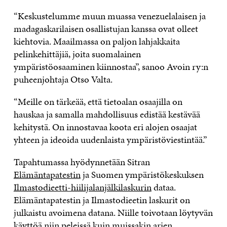
“Keskustelumme muun muassa venezuelalaisen ja
madagaskarilaisen osallistujan kanssa ovat olleet
kiehtovia. Maailmassa on paljon lahjakkaita
pelinkehittäjiä, joita suomalainen
ympäristöosaaminen kiinnostaa”, sanoo Avoin ry:n
puheenjohtaja Otso Valta.
“Meille on tärkeää, että tietoalan osaajilla on
hauskaa ja samalla mahdollisuus edistää kestävää
kehitystä. On innostavaa koota eri alojen osaajat
yhteen ja ideoida uudenlaista ympäristöviestintää.”
Tapahtumassa hyödynnetään Sitran
Elämäntapatestin
ja Suomen ympäristökeskuksen
Ilmastodieetti-hiilijalanjälkilaskurin
dataa.
Elämäntapatestin ja Ilmastodieetin laskurit on
julkaistu avoimena datana. Niille toivotaan löytyvän
käyttöä niin peleissä kuin muissakin arjen