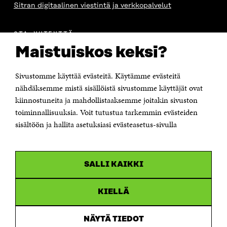
Sitran digitaalinen viestintä ja verkkopalvelut
OTA YHTEYTTÄ
Suomen itsenäisyyden juhlarahasto Sitra
Maistuiskos keksi?
Itämerenkatu 11-13, PL 160,
00181 Helsinki
Sivustomme käyttää evästeitä. Käytämme evästeitä
Puhelin +358 294 618 991
Sähköpostiosoite
nähdäksemme mistä sisällöistä sivustomme käyttäjät ovat
etunimi.sukunimi@sitra.fi tai sitra@sitra.fi
kiinnostuneita ja mahdollistaaksemme joitakin sivuston
Saapumisohjeet
toiminnallisuuksia. Voit tutustua tarkemmin evästeiden
sisältöön ja hallita asetuksiasi evästeasetus-sivulla
Y-tunnus 0202132-3
OLEMME NÄISSÄ SOMEISSA
SALLI KAIKKI
Facebook
Avautuu
uudessa
Linkedin
ikkunassa
KIELLÄ
Avautuu
uudessa
Youtube
ikkunassa
Avautuu
NÄYTÄ TIEDOT
uudessa