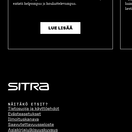
entistä helpompaa ja houkuttelevampaa.
kuin
kest
LUE LISÄÄ
NÄITÄKÖ ETSIT?
Tietosuoja ja käyttöehdot
Evästeasetukset
Ilmoituskanava
Saavutettavuusseloste
Asiakirjajulkisuuskuvaus