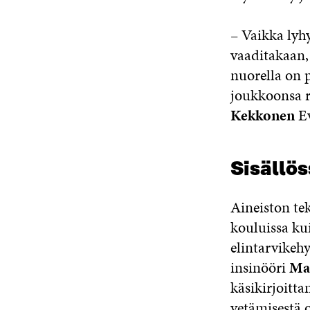
– Vaikka lyhy
vaaditakaan, 
nuorella on 
joukkoonsa ri
Kekkonen
Ev
Sisällö
Aineiston tek
kouluissa ku
elintarvikeh
insinööri
Ma
käsikirjoitt
vetämisestä 