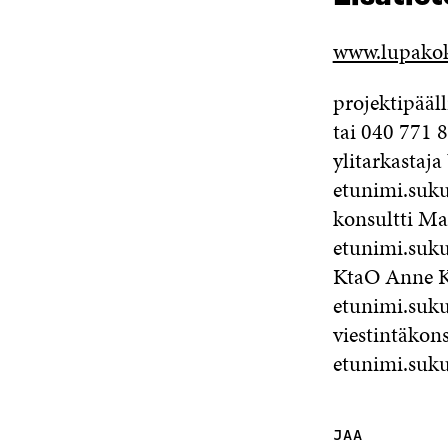
www.lupakok
projektipääl
tai 040 771 
ylitarkastaj
etunimi.suku
konsultti Ma
etunimi.suku
KtaO Anne Ka
etunimi.suk
viestintäkons
etunimi.suk
JAA