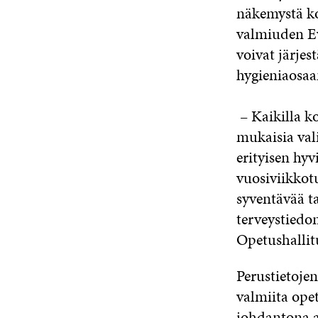
näkemystä ko
valmiuden Ev
voivat järje
hygieniaosaa
– Kaikilla k
mukaisia val
erityisen hy
vuosiviikkot
syventävää t
terveystiedo
Opetushallit
Perustietojen
valmiita ope
johdantona a