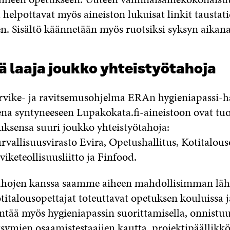
helpottavat myös aineiston lukuisat linkit taustati
en. Sisältö käännetään myös ruotsiksi syksyn aikana
ä laaja joukko yhteistyötahoja
arvike- ja ravitsemusohjelma ERAn hygieniapassi-
na syntyneeseen Lupakokata.fi-aineistoon ovat tu
ksensa suuri joukko yhteistyötahoja:
rvallisuusvirasto Evira, Opetushallitus, Kotitalous
rviketeollisuusliitto ja Finfood.
ahojen kanssa saamme aiheen mahdollisimman läh
titalousopettajat toteuttavat opetuksen kouluissa j
ntää myös hygieniapassin suorittamisella, onnistuu
symien osaamistestaajien kautta, projektipäällikk