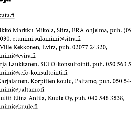
ata.fi
likkö Markku Mikola, Sitra, ERA-ohjelma, puh. (0
8030, etunimi.sukunimi@sitra.fi
a Ville Kekkonen, Evira, puh. 02077 24320,
nimi@evira.fi
rja Laukkanen, SEFO-konsultointi, puh. 050 563 
nimi@sefo-konsultointi.fi
rjalainen, Korpitien koulu, Paltamo, puh. 050 54
unimi@paltamo.fi
ultti Elina Antila, Kuule Oy, puh. 040 548 3838,
unimi@kuule.fi