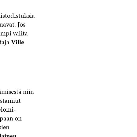
istodistuksia
uavat. Jos
ompi valita
staja
Ville
ämisestä niin
astannut
plomi-
ppaan on
sien
lainen