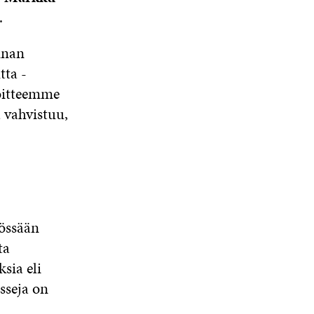
.
nnan
ta -
voitteemme
 vahvistuu,
yössään
ta
sia eli
sseja on