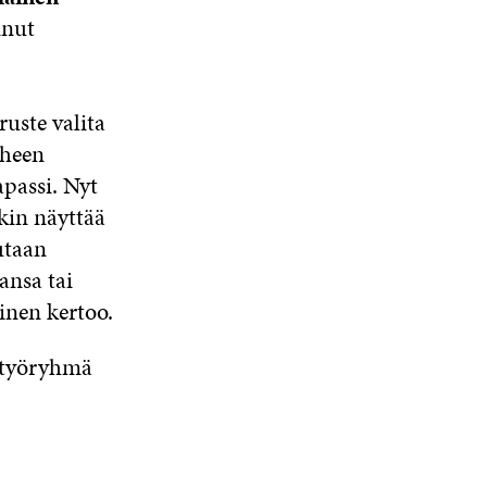
inut
uste valita
iheen
apassi. Nyt
kin näyttää
utaan
ansa tai
inen kertoo.
t työryhmä