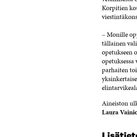
Korpitien ko
viestintäkon
– Monille opp
tällainen va
opetukseen o
opetuksessa 
parhaiten toi
yksinkertaise
elintarvikeal
Aineiston ul
Laura Vainio
Lisätiet