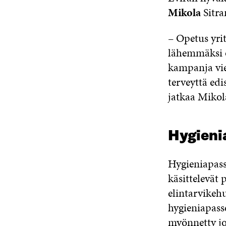
Mikola
Sitra
– Opetus yri
lähemmäksi o
kampanja vie
terveyttä edi
jatkaa Mikol
Hygieni
Hygieniapassi
käsittelevät
elintarvikeh
hygieniapass
myönnetty jo 