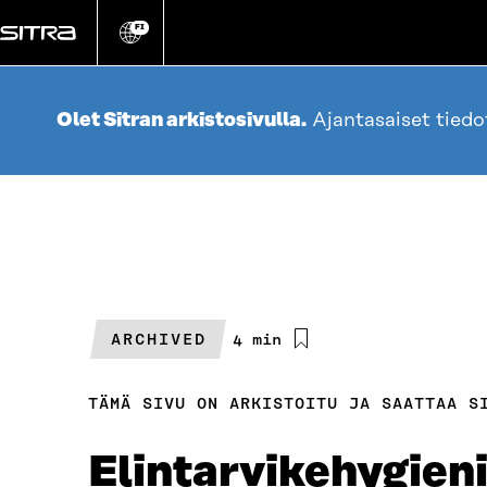
Siirry
suoraan
FI
Vaihda
sivuston
sisältöön
kieli
Olet Sitran arkistosivulla.
Ajantasaiset tied
ARCHIVED
Arvioitu
4 min
lukuaika
TÄMÄ SIVU ON ARKISTOITU JA SAATTAA S
Elintarvikehygieni