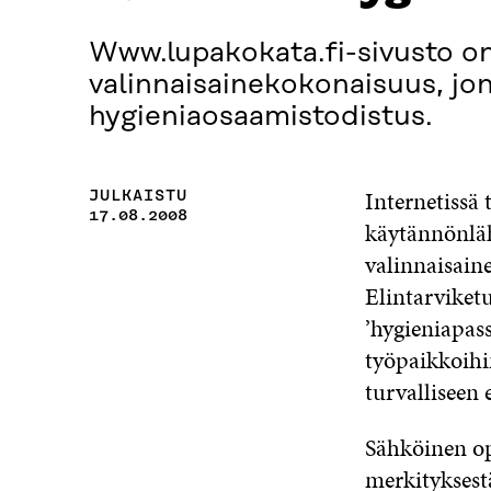
Www.lupakokata.fi-sivusto on
valinnaisainekokonaisuus, jon
hygieniaosaamistodistus.
Internetissä
JULKAISTU
17.08.2008
käytännönläh
valinnaisain
Elintarviketu
’hygieniapas
työpaikkoihi
turvalliseen 
Sähköinen op
merkityksestä