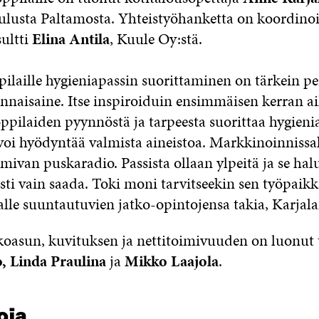
ulusta Paltamosta. Yhteistyöhanketta on koordino
sultti
Elina Antila
, Kuule Oy:stä.
ilaille hygieniapassin suorittaminen on tärkein per
linnaisaine. Itse inspiroiduin ensimmäisen kerran a
ppilaiden pyynnöstä ja tarpeesta suorittaa hygieni
voi hyödyntää valmista aineistoa. Markkinoinnissa
mivan puskaradio. Passista ollaan ylpeitä ja se hal
sti vain saada. Toki moni tarvitseekin sen työpaikk
alle suuntautuvien jatko-opintojensa takia, Karjala
koasun, kuvituksen ja nettitoimivuuden on luonu
, Linda Praulina
ja
Mikko Laajola
.
oja