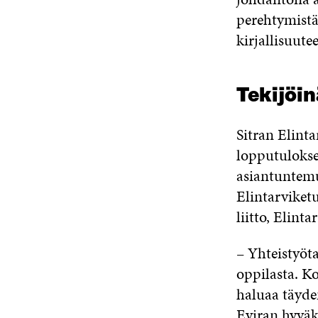
perehtymistä 
kirjallisuute
Tekijöin
Sitran Elint
lopputulokse
asiantuntemu
Elintarviketu
liitto, Elinta
– Yhteistyöt
oppilasta. Ko
haluaa täyde
Eviran hyväk