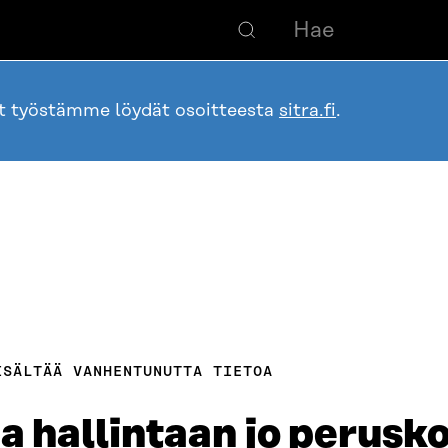
ot työstämme löydät osoitteesta
sitra.fi
.
ISÄLTÄÄ VANHENTUNUTTA TIETOA
a hallintaan jo perusk