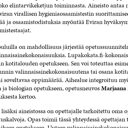
ko elintarvikeketjun toiminnasta. Aineisto antaa
iran virallisen hygieniaosaamistestin suorittamisee
stää ja osaamistodistuksia myöntää Eviran hyväksy
mistestaajat.
ouluilla on mahdollisuus järjestää opetussuunnite
innaisainekokonaisuuksia. Lupakokata.fi-kokonais
vin kotitalouden opetukseen. Sen voi toteuttaa esim
unnin valinnaisainekokonaisuutena tai osana koti
ai soveltavaa oppimäärää. Aihealue integroituu my
n ja biologian opetukseen, opetusneuvos
Marjaana
uksesta kertoo.
 lisäksi aineistossa on opettajalle tarkoitettu oma
tuskalvoja. Opas toimii tässä yhteydessä opettajan 
iheen opetukseen. Uuteen valinnaisainekokonaisu