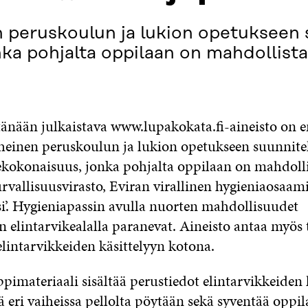
 peruskoulun ja lukion opetukseen 
ka pohjalta oppilaan on mahdollista
 tänään julkaistava www.lupakokata.fi-aineisto on
einen peruskoulun ja lukion opetukseen suunnite
ekokonaisuus, jonka pohjalta oppilaan on mahdolli
rvallisuusvirasto, Eviran virallinen hygieniaosaami
si’. Hygieniapassin avulla nuorten mahdollisuudet
n elintarvikealalla paranevat. Aineisto antaa myös 
elintarvikkeiden käsittelyyn kotona.
pimateriaali sisältää perustiedot elintarvikkeiden
 eri vaiheissa pellolta pöytään sekä syventää oppi