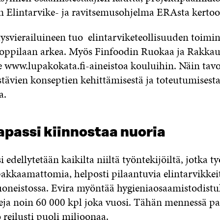
n Elintarvike- ja ravitsemusohjelma ERAsta kertoo
tysvierailuineen tuo elintarviketeollisuuden toimi
ppilaan arkea. Myös Finfoodin Ruokaa ja Rakkaut
 www.lupakokata.fi-aineistoa kouluihin. Näin ta
stävien konseptien kehittämisestä ja toteutumisesta
a.
apassi kiinnostaa nuoria
 edellytetään kaikilta niiltä työntekijöiltä, jotka t
 pakkaamattomia, helposti pilaantuvia elintarvikkei
uoneistossa. Evira myöntää hygieniaosaamistodistuk
eja noin 60 000 kpl joka vuosi. Tähän mennessä pa
reilusti puoli miljoonaa.