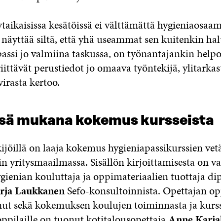
taikaisissa kesätöissä ei välttämättä hygieniaosaam
näyttää siltä, että yhä useammat sen kuitenkin hal
passi jo valmiina taskussa, on työnantajankin help
ittävät perustiedot jo omaava työntekijä, ylitarka
irasta kertoo.
ssä mukana kokemus kursseista
ijöillä on laaja kokemus hygieniapassikurssien vet
in yritysmaailmassa. Sisällön kirjoittamisesta on v
ygienian kouluttaja ja oppimateriaalien tuottaja di
rja Laukkanen
Sefo-konsultoinnista. Opettajan o
anut sekä kokemuksen koulujen toiminnasta ja kurs
oppilaille on tuonut kotitalousopettaja
Anne
Karja