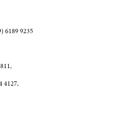
9) 6189 9235
5811,
4 4127,