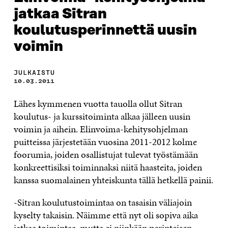
jatkaa Sitran
koulutusperinnettä uusin
voimin
JULKAISTU
10.03.2011
Lähes kymmenen vuotta tauolla ollut Sitran
koulutus- ja kurssitoiminta alkaa jälleen uusin
voimin ja aihein. Elinvoima-kehitysohjelman
puitteissa järjestetään vuosina 2011-2012 kolme
foorumia, joiden osallistujat tulevat työstämään
konkreettisiksi toiminnaksi niitä haasteita, joiden
kanssa suomalainen yhteiskunta tällä hetkellä painii.
-Sitran koulutustoimintaa on tasaisin väliajoin
kyselty takaisin. Näimme että nyt oli sopiva aika
jatkaa toimintaa, mutta ei niinkään perinteisen