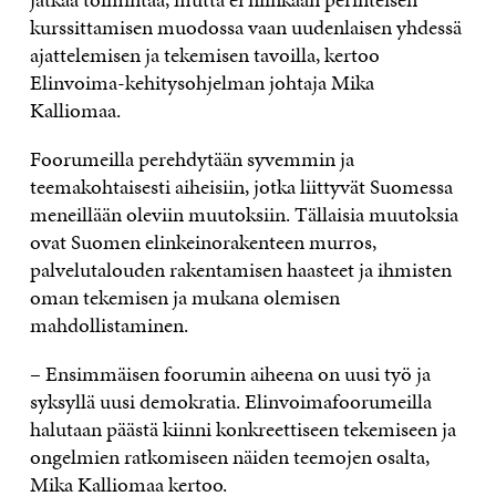
kurssittamisen muodossa vaan uudenlaisen yhdessä
ajattelemisen ja tekemisen tavoilla, kertoo
Elinvoima-kehitysohjelman johtaja Mika
Kalliomaa.
Foorumeilla perehdytään syvemmin ja
teemakohtaisesti aiheisiin, jotka liittyvät Suomessa
meneillään oleviin muutoksiin. Tällaisia muutoksia
ovat Suomen elinkeinorakenteen murros,
palvelutalouden rakentamisen haasteet ja ihmisten
oman tekemisen ja mukana olemisen
mahdollistaminen.
– Ensimmäisen foorumin aiheena on uusi työ ja
syksyllä uusi demokratia. Elinvoimafoorumeilla
halutaan päästä kiinni konkreettiseen tekemiseen ja
ongelmien ratkomiseen näiden teemojen osalta,
Mika Kalliomaa kertoo.