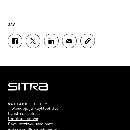
JAA
J
J
J
J
K
A
A
A
A
O
A
A
A
A
P
F
T
L
S
I
A
W
I
Ä
O
C
I
N
H
I
E
T
K
K
A
B
T
E
Ö
R
O
E
D
P
T
O
R
I
O
I
K
I
N
S
K
I
S
I
T
K
NÄITÄKÖ ETSIT?
S
S
S
I
E
Tietosuoja ja käyttöehdot
S
Ä
S
L
L
Evästeasetukset
A
A
Ä
L
I
Ilmoituskanava
A
V
A
A
N
Saavutettavuusseloste
V
A
V
A
L
Asiakirjajulkisuuskuvaus