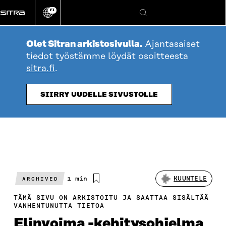
Siirry
FI
suoraan
Vaihda
Hae
sivuston
sisältöön
kieli
Olet Sitran arkistosivulla.
Ajantasaiset
tiedot työstämme löydät osoitteesta
sitra.fi
.
SIIRRY UUDELLE SIVUSTOLLE
Arvioitu
1 min
KUUNTELE
ARCHIVED
lukuaika
TÄMÄ SIVU ON ARKISTOITU JA SAATTAA SISÄLTÄÄ
VANHENTUNUTTA TIETOA
Elinvoima -kehitysohjelma