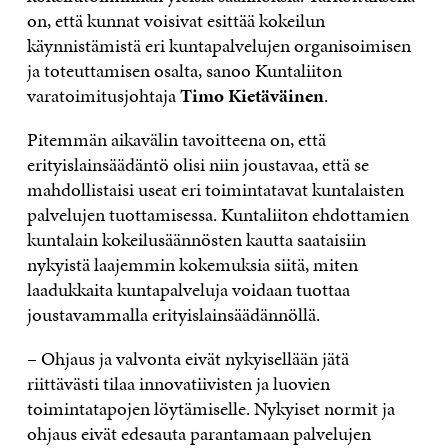
on, että kunnat voisivat esittää kokeilun
käynnistämistä eri kuntapalvelujen organisoimisen
ja toteuttamisen osalta, sanoo Kuntaliiton
varatoimitusjohtaja
Timo Kietäväinen
.
Pitemmän aikavälin tavoitteena on, että
erityislainsäädäntö olisi niin joustavaa, että se
mahdollistaisi useat eri toimintatavat kuntalaisten
palvelujen tuottamisessa. Kuntaliiton ehdottamien
kuntalain kokeilusäännösten kautta saataisiin
nykyistä laajemmin kokemuksia siitä, miten
laadukkaita kuntapalveluja voidaan tuottaa
joustavammalla erityislainsäädännöllä.
– Ohjaus ja valvonta eivät nykyisellään jätä
riittävästi tilaa innovatiivisten ja luovien
toimintatapojen löytämiselle. Nykyiset normit ja
ohjaus eivät edesauta parantamaan palvelujen