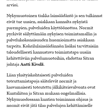
arvioi.
Nykymuotoinen tiukka lainsäädäntö ja sen tulkinnat
eivät tue uusien, asiakkaan kannalta nykyistä
parempien, palveluiden käyttöönottoa. Normit
pyrkivät säilyttämään nykyisen toimintamallin ja
palvelukokonaisuuden huomioimatta asiakkaan
tarpeita. Kokeilulainsäädännön lisäksi tarvittaisiin
taloudellisesti kannustava toimintatapa uusiin
kehitettäviin palvelumuotoihin, ehdottaa Sitran
johtaja
Antti Kivelä
.
Liian yksityiskohtaisesti palveluiden
toteuttamistapoja säätelevät normit ja
kaavamaisesti toteutettu jälkikäteisvalvonta ovat
Kuntaliiton ja Sitran mukaan ongelmallisia.
Nykymuodossaan kuntien toiminnan ohjaus ja
normit eivät jätä tilaa palvelujen kehittämiselle