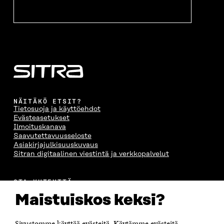
NÄITÄKÖ ETSIT?
Tietosuoja ja käyttöehdot
Evästeasetukset
Ilmoituskanava
Saavutettavuusseloste
Asiakirjajulkisuuskuvaus
Sitran digitaalinen viestintä ja verkkopalvelut
OTA YHTEYTTÄ
Suomen itsenäisyyden juhlarahasto Sitra
Maistuiskos keksi?
Itämerenkatu 11-13, PL 160,
00181 Helsinki
Sivustomme käyttää evästeitä. Käytämme evästeitä
Puhelin +358 294 618 991