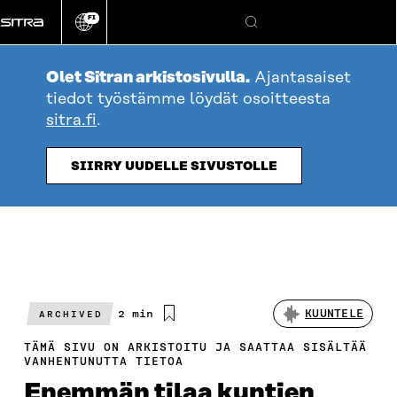
Siirry
FI
suoraan
Vaihda
Hae
sivuston
sisältöön
kieli
Olet Sitran arkistosivulla.
Ajantasaiset
tiedot työstämme löydät osoitteesta
sitra.fi
.
SIIRRY UUDELLE SIVUSTOLLE
Arvioitu
2 min
KUUNTELE
ARCHIVED
lukuaika
TÄMÄ SIVU ON ARKISTOITU JA SAATTAA SISÄLTÄÄ
VANHENTUNUTTA TIETOA
Enemmän tilaa kuntien