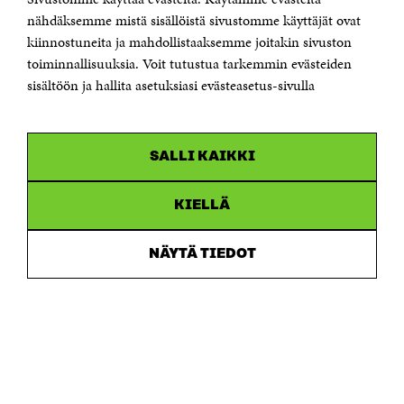
Sähköpostiosoite
nähdäksemme mistä sisällöistä sivustomme käyttäjät ovat
etunimi.sukunimi@sitra.fi tai sitra@sitra.fi
kiinnostuneita ja mahdollistaaksemme joitakin sivuston
Saapumisohjeet
toiminnallisuuksia. Voit tutustua tarkemmin evästeiden
sisältöön ja hallita asetuksiasi evästeasetus-sivulla
Y-tunnus 0202132-3
OLEMME NÄISSÄ SOMEISSA
SALLI KAIKKI
Facebook
Avautuu
uudessa
Linkedin
ikkunassa
KIELLÄ
Avautuu
uudessa
Youtube
ikkunassa
Avautuu
NÄYTÄ TIEDOT
uudessa
Instagram
ikkunassa
Avautuu
uudessa
ikkunassa