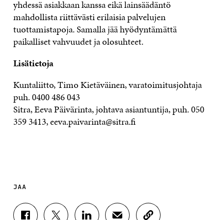
yhdessä asiakkaan kanssa eikä lainsäädäntö
mahdollista riittävästi erilaisia palvelujen
tuottamistapoja. Samalla jää hyödyntämättä
paikalliset vahvuudet ja olosuhteet.
Lisätietoja
Kuntaliitto, Timo Kietäväinen, varatoimitusjohtaja
puh. 0400 486 043
Sitra, Eeva Päivärinta, johtava asiantuntija, puh. 050
359 3413, eeva.paivarinta@sitra.fi
JAA
J
J
J
J
K