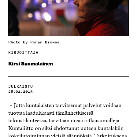
Photo by Ronan Browne
KIRJOITTAJA
Kirsi Suomalainen
JULKAISTU
28.01.2015
– Jotta kuntalaisten tarvitsemat palvelut voidaan
tuottaa laadukkaasti tämänhetkisessä
taloustilanteessa, tarvitaan uusia ratkaisumalleja.
Kuntaliitto on siksi ehdottanut uuteen kuntalakiin
kokeilutoiminnan yleisiä säännöksiä. Tarkoituksena