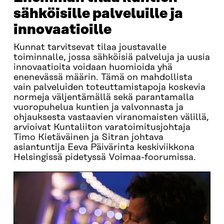
sähköisille palveluille ja
innovaatioille
Kunnat tarvitsevat tilaa joustavalle
toiminnalle, jossa sähköisiä palveluja ja uusia
innovaatioita voidaan huomioida yhä
enenevässä määrin. Tämä on mahdollista
vain palveluiden toteuttamistapoja koskevia
normeja väljentämällä sekä parantamalla
vuoropuhelua kuntien ja valvonnasta ja
ohjauksesta vastaavien viranomaisten välillä,
arvioivat Kuntaliiton varatoimitusjohtaja
Timo Kietäväinen ja Sitran johtava
asiantuntija Eeva Päivärinta keskiviikkona
Helsingissä pidetyssä Voimaa-foorumissa.