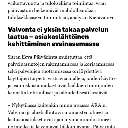
vaikuttavuutta ja tuloksellista toimintaa, vaan
päinvastoin heikentävät mahdollisuuksia
tuloksekkaaseen toimintaan, analysoi Kietäväinen.
Valvonta ei yksin takaa palvelun
laatua – asiakaslähtöinen
kehittäminen avainasemassa
Sitran
Eeva Päivärinta
muistuttaa, että
palveluasuntojen rakentamisessa ja korjaamisessa
sekä palvelujen tuottamisessa on löydettävä
käyttäjien tarpeita vastaavia malleja, joiden käyttö-
ja asumiskustannukset ovat kaikkien toimijoiden
kannalta kohtuulliset ja taloudellisesti kestävät.
– Nykytilassa kuitenkin muun muassa ARA:n,
Valviran ja aluehallintoviranomaisten ohjeet ja
laatusuositukset ovat ajan myötä muodostuneet
normeiksi ja kaventavat liikkumavaraa, Päivärinta