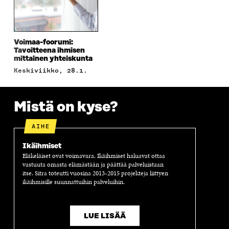
S
S
S
E
S
A
S
S
A
I
A
S
I
K
I
A
Voimaa-foorumi:
K
K
K
I
Tavoitteena ihmisen
K
U
K
K
mittainen yhteiskunta
U
N
U
K
keskiviikko, 28.1.
N
A
N
U
A
S
A
N
S
S
S
A
S
A
S
S
Mistä on kyse?
A
A
S
A
AIHE
Ikäihmiset
Eläkeläiset ovat voimavara. Ikäihmiset haluavat ottaa
vastuuta omasta elämästään ja päättää palveluistaan
itse. Sitra toteutti vuosina 2013-2015 projekteja liittyen
ikäihmisille suunnattuihin palveluihin.
LUE LISÄÄ