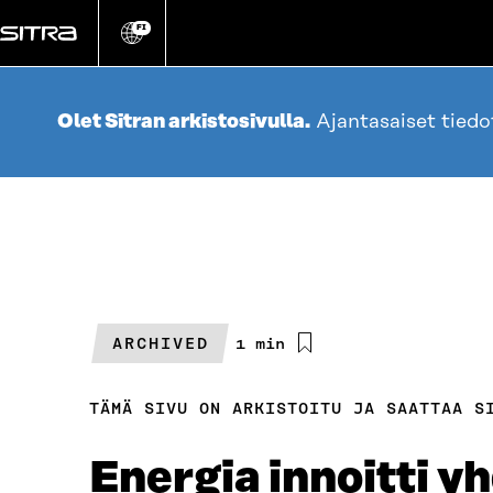
Siirry
suoraan
FI
Vaihda
sivuston
sisältöön
kieli
Olet Sitran arkistosivulla.
Ajantasaiset tied
ARCHIVED
Arvioitu
1 min
lukuaika
TÄMÄ SIVU ON ARKISTOITU JA SAATTAA S
Energia innoitti y