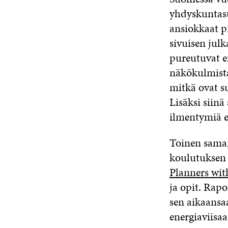
yhdyskuntasu
ansiokkaat p
sivuisen jul
pureutuvat e
näkökulmista
mitkä ovat s
Lisäksi siin
ilmentymiä e
Toinen samai
koulutuksen 
Planners wit
ja opit. Rapo
sen aikaansa
energiaviisa