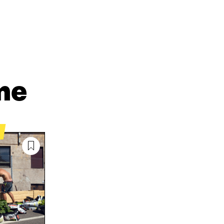
A
A
P
L
S
I
I
Ä
O
N
H
I
K
K
A
E
Ö
R
D
P
T
I
O
I
me
N
S
K
I
T
K
S
I
E
S
L
L
Ä
L
I
A
A
N
V
A
L
A
V
I
U
A
N
T
U
K
U
T
K
U
U
I
U
U
U
U