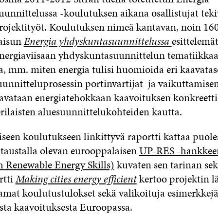
unnittelussa -koulutuksen aikana osallistujat tek
rojektityöt. Koulutuksen nimeä kantavan, noin 16
kaisun
Energia yhdyskuntasuunnittelussa
esittelemät
nergiaviisaan yhdyskuntasuunnittelun tematiikkaa
, mm. miten energia tulisi huomioida eri kaavataso
uunnitteluprosessin portinvartijat ja vaikuttamisen
ä avataan energiatehokkaan kaavoituksen konkreetti
rilaisten aluesuunnittelukohteiden kautta.
seen koulutukseen linkittyvä raportti kattaa puole
taustalla olevan eurooppalaisen
UP-RES -hankkee
h Renewable Energy Skills)
kuvaten sen tarinan sek
rtti
Making cities energy efficient
kertoo projektin l
amat koulutustulokset sekä valikoituja esimerkkej
asta kaavoituksesta Euroopassa.