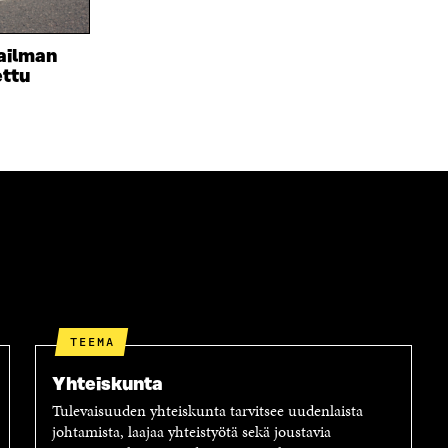
D
U
E
D
S
E
ailman
S
S
ettu
A
S
I
A
K
I
K
K
U
K
N
U
A
N
S
A
S
S
A
S
A
TEEMA
Yhteiskunta
Tulevaisuuden yhteiskunta tarvitsee uudenlaista
johtamista, laajaa yhteistyötä sekä joustavia