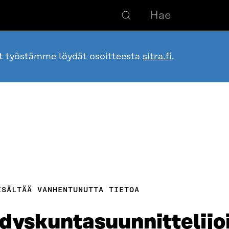
ot työstämme löydät osoitteesta
sitra.fi
.
ISÄLTÄÄ VANHENTUNUTTA TIETOA
hdyskuntasuunnittelijo