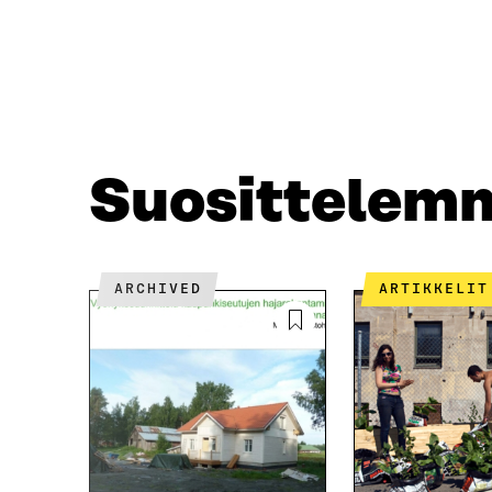
A
A
F
T
A
W
C
I
E
T
B
T
O
E
O
R
Suosittelem
K
I
I
S
S
S
S
Ä
A
A
ARCHIVED
ARTIKKELIT
A
V
V
A
A
U
U
T
T
U
U
U
U
U
U
U
U
D