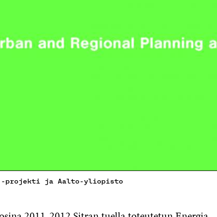
 -projekti ja Aalto-yliopisto
sina 2011-2012 Sitran tuella toteutetun Energia