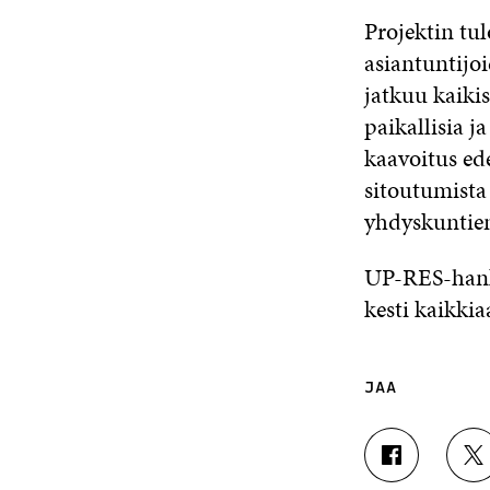
Projektin tul
asiantuntijoi
jatkuu kaikis
paikallisia j
kaavoitus ede
sitoutumista
yhdyskuntie
UP-RES-hanke
kesti kaikkia
JAA
J
J
A
A