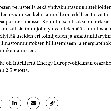
osten perusteella sekä yhdyskuntasuunnittelijoiden
den osaamisen kehittämiselle on edelleen tarvetta 
sa partner imaissa. Koulutuksen lisäksi on tärkeää 
a kansallisia toimijoita yhteen tekemään muutosta: 
llyttää useiden eri toimijoiden ja asiantuntijaryh
 ilmastonmuutoksen hillitsemiseen ja energiateho
n rakentamiseen.
 oli Intelligent Energy Europe-ohjelman osarahoi
an 2,5 vuotta.
J
J
K
A
A
O