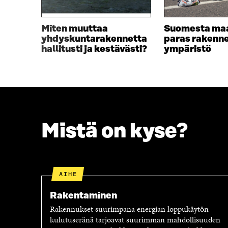
D
E
E
S
S
S
Miten muuttaa
Suomesta ma
S
A
yhdyskuntarakennetta
paras rakenn
A
I
hallitusti ja kestävästi?
ympäristö
I
K
K
K
K
U
U
N
N
A
A
S
S
S
Mistä on kyse?
S
A
A
AIHE
Rakentaminen
Rakennukset suurimpana energian loppukäytön
kulutuseränä tarjoavat suurimman mahdollisuuden