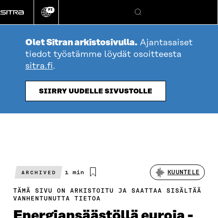
Siirry
FI
suoraan
Vaihda
Hae
sivuston
sisältöön
kieli
Olet Sitran arkistosivulla.
Ajantasaiset
tiedot työstämme löydät osoitteesta
sitra.fi
.
SIIRRY UUDELLE SIVUSTOLLE
Arvioitu
1 min
KUUNTELE
ARCHIVED
lukuaika
TÄMÄ SIVU ON ARKISTOITU JA SAATTAA SISÄLTÄÄ
VANHENTUNUTTA TIETOA
Energiansäästöllä euroja -