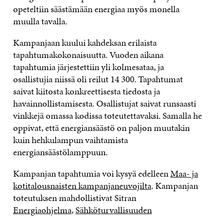
opeteltiin säästämään energiaa myös monella
muulla tavalla.
Kampanjaan kuului kahdeksan erilaista
tapahtumakokonaisuutta. Vuoden aikana
tapahtumia järjestettiin yli kolmesataa, ja
osallistujia niissä oli reilut 14 300. Tapahtumat
saivat kiitosta konkreettisesta tiedosta ja
havainnollistamisesta. Osallistujat saivat runsaasti
vinkkejä omassa kodissa toteutettavaksi. Samalla he
oppivat, että energiansäästö on paljon muutakin
kuin hehkulampun vaihtamista
energiansäästölamppuun.
Kampanjan tapahtumia voi kysyä edelleen
Maa- ja
kotitalousnaisten kampanjaneuvojilta
. Kampanjan
toteutuksen mahdollistivat Sitran
Energiaohjelma
,
Sähköturvallisuuden