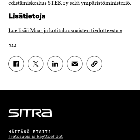
edistämiskeskus STEK ry
sekä
ympäristöministeriö
.
Lisätietoja
Lue lisää Maa- ja kotitalousnaisten tiedotteesta »
JAA
J
J
J
J
K
A
A
A
A
O
A
A
A
A
P
F
T
L
S
I
A
W
I
Ä
O
C
I
N
H
I
E
T
K
K
A
B
T
E
Ö
R
O
E
D
P
T
O
R
I
O
I
K
I
N
S
K
I
S
I
T
K
NÄITÄKÖ ETSIT?
S
S
S
I
E
Tietosuoja ja käyttöehdot
S
Ä
S
L
L