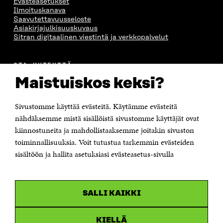
Evästeasetukset
Ilmoituskanava
Saavutettavuusseloste
Asiakirjajulkisuuskuvaus
Sitran digitaalinen viestintä ja verkkopalvelut
OTA YHTEYTTÄ
Suomen itsenäisyyden juhlarahasto Sitra
Maistuiskos keksi?
Itämerenkatu 11-13, PL 160,
00181 Helsinki
Sivustomme käyttää evästeitä. Käytämme evästeitä
Puhelin +358 294 618 991
Sähköpostiosoite
nähdäksemme mistä sisällöistä sivustomme käyttäjät ovat
etunimi.sukunimi@sitra.fi tai sitra@sitra.fi
kiinnostuneita ja mahdollistaaksemme joitakin sivuston
toiminnallisuuksia. Voit tutustua tarkemmin evästeiden
Saapumisohjeet
sisältöön ja hallita asetuksiasi evästeasetus-sivulla
Y-tunnus 0202132-3
OLEMME NÄISSÄ SOMEISSA
SALLI KAIKKI
Facebook
Avautuu
uudessa
Linkedin
ikkunassa
KIELLÄ
Avautuu