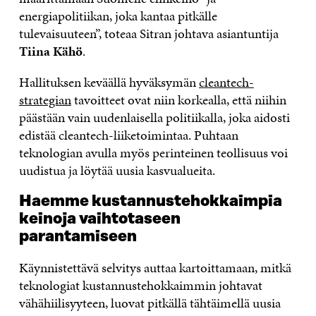
energiapolitiikan, joka kantaa pitkälle
tulevaisuuteen”, toteaa Sitran johtava asiantuntija
Tiina Kähö
.
Hallituksen keväällä hyväksymän
cleantech-
strategian
tavoitteet ovat niin korkealla, että niihin
päästään vain uudenlaisella politiikalla, joka aidosti
edistää cleantech-liiketoimintaa. Puhtaan
teknologian avulla myös perinteinen teollisuus voi
uudistua ja löytää uusia kasvualueita.
Haemme kustannustehokkaimpia
keinoja vaihtotaseen
parantamiseen
Käynnistettävä selvitys auttaa kartoittamaan, mitkä
teknologiat kustannustehokkaimmin johtavat
vähähiilisyyteen, luovat pitkällä tähtäimellä uusia