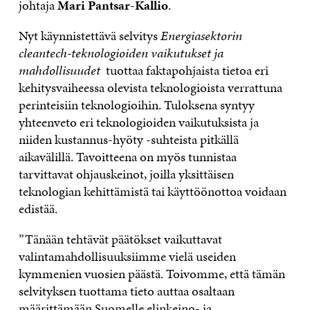
johtaja
Mari Pantsar-Kallio
.
Nyt käynnistettävä selvitys
Energiasektorin
cleantech-teknologioiden vaikutukset ja
mahdollisuudet
tuottaa faktapohjaista tietoa eri
kehitysvaiheessa olevista teknologioista verrattuna
perinteisiin teknologioihin. Tuloksena syntyy
yhteenveto eri teknologioiden vaikutuksista ja
niiden kustannus-hyöty -suhteista pitkällä
aikavälillä. Tavoitteena on myös tunnistaa
tarvittavat ohjauskeinot, joilla yksittäisen
teknologian kehittämistä tai käyttöönottoa voidaan
edistää.
”Tänään tehtävät päätökset vaikuttavat
valintamahdollisuuksiimme vielä useiden
kymmenien vuosien päästä. Toivomme, että tämän
selvityksen tuottama tieto auttaa osaltaan
määrittämään Suomelle elinkeino- ja