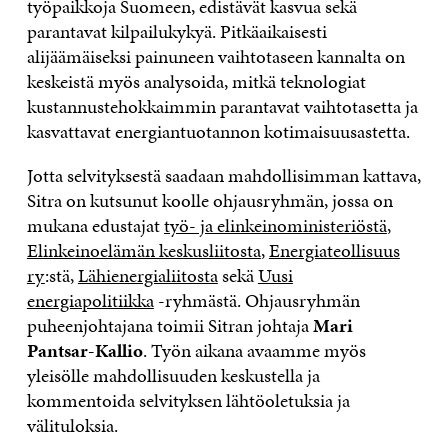
työpaikkoja Suomeen, edistävät kasvua sekä
parantavat kilpailukykyä. Pitkäaikaisesti
alijäämäiseksi painuneen vaihtotaseen kannalta on
keskeistä myös analysoida, mitkä teknologiat
kustannustehokkaimmin parantavat vaihtotasetta ja
kasvattavat energiantuotannon kotimaisuusastetta.
Jotta selvityksestä saadaan mahdollisimman kattava,
Sitra on kutsunut koolle ohjausryhmän, jossa on
mukana edustajat
työ- ja elinkeinoministeriöstä
,
Elinkeinoelämän keskusliitosta
,
Energiateollisuus
ry
:stä,
Lähienergialiitosta
sekä
Uusi
energiapolitiikka
-ryhmästä. Ohjausryhmän
puheenjohtajana toimii Sitran johtaja
Mari
Pantsar-Kallio
. Työn aikana avaamme myös
yleisölle mahdollisuuden keskustella ja
kommentoida selvityksen lähtöoletuksia ja
välituloksia.