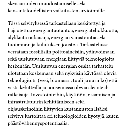
skenaarioiden muodostamiselle sekä
kansantaloudellisten vaikutusten arvioinnille.
Tässä selvityksessä tarkastellaan keskitettyä ja
hajautettua energiantuotantoa, energia­tehokkuutta,
älykkäitä ratkaisuja, energian varastointia sekä
tuotannon ja kulutuksen joustoa. Tarkastelussa
verrataan fossiilisiin polttoaineisiin, ydinvoimaan
sekä uusiutuvaan energiaan liittyviä teknologioita
keskenään. Uusiutuvan energian osalta tarkastelu
ulotetaan koskemaan sekä nykyisin käytössä olevia
teknologioita (vesi, biomassa, tuuli ja aurinko) että
vasta kehitteillä ja nousemassa olevia cleantech-
ratkaisuja. Investointeihin, käyttöön, osaamisen ja
infrastruktuurin kehittämiseen sekä
ohjauskeinoihin liittyvien kustannusten lisäksi
selvitys kartoittaa eri teknologioiden hyötyjä, kuten
päästö­vähennys­potentiaalia,