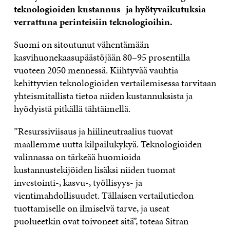
teknologioiden kustannus- ja hyötyvaikutuksia
verrattuna perinteisiin teknologioihin.
Suomi on sitoutunut vähentämään
kasvihuonekaasu­päästöjään 80–95 prosentilla
vuoteen 2050 mennessä. Kiihtyvää vauhtia
kehittyvien teknologioiden vertailemisessa tarvitaan
yhteismitallista tietoa niiden kustannuksista ja
hyödyistä pitkällä tähtäimellä.
”Resurssiviisaus ja hiilineutraalius tuovat
maallemme uutta kilpailukykyä. Teknologioiden
valinnassa on tärkeää huomioida
kustannustekijöiden lisäksi niiden tuomat
investointi-, kasvu-, työllisyys- ja
vientimahdollisuudet. Tällaisen vertailutiedon
tuottamiselle on ilmiselvä tarve, ja useat
puolueetkin ovat toivoneet sitä”, toteaa Sitran