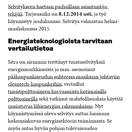
Selvitykseen haetaan parhaillaan asiantuntija-
tekijää
. Tarjousaika on
8.12.2014 asti
, ja työ
käynnistyy joulukuussa. Selvitys valmistuu helmi-
maaliskuussa 2015.
Energiateknologioista tarvitaan
vertailutietoa
Sitra on aiemmin teettänyt taustaselvityksiä
energiamarkkinoista ja mm. asemoinut
pääkaupunkiseudun suhteessa maailman johtaviin
cleantech-kaupunkeihin
, vertaillut
tuontipolttoaineen korvaamista kotimaisilla
polttoaineilla
sekä tutkinut mahdollisuuksia käyttää
uusiutuvaa lähienergiaa rakennuksissa
. Nyt
käynnistymässä oleva selvitys auttaa luomaan
kokonaiskuvaa energiasektorin toiminnasta. Se
myös antaa hyvän pohjan tulevaisuuden