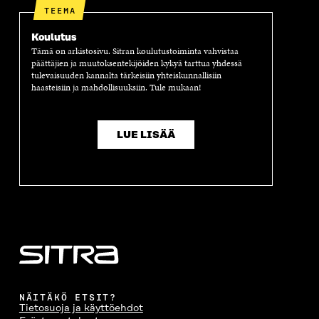
TEEMA
Koulutus
Tämä on arkistosivu. Sitran koulutustoiminta vahvistaa
päättäjien ja muutoksentekijöiden kykyä tarttua yhdessä
tulevaisuuden kannalta tärkeisiin yhteiskunnallisiin
haasteisiin ja mahdollisuuksiin. Tule mukaan!
LUE LISÄÄ
NÄITÄKÖ ETSIT?
Tietosuoja ja käyttöehdot