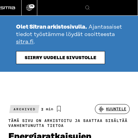
Siirry
FI
suoraan
Vaihda
Hae
sivuston
sisältöön
kieli
Olet Sitran arkistosivulla.
Ajantasaiset
tiedot työstämme löydät osoitteesta
sitra.fi
.
SIIRRY UUDELLE SIVUSTOLLE
Arvioitu
3 min
KUUNTELE
ARCHIVED
lukuaika
TÄMÄ SIVU ON ARKISTOITU JA SAATTAA SISÄLTÄÄ
VANHENTUNUTTA TIETOA
Energiaratkaisujen