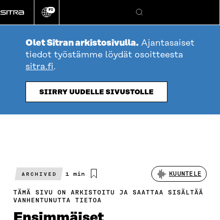
Siirry
FI
suoraan
Vaihda
Hae
sivuston
sisältöön
kieli
Olet Sitran arkistosivulla.
Ajantasaiset
tiedot työstämme löydät osoitteesta
sitra.fi
.
SIIRRY UUDELLE SIVUSTOLLE
Arvioitu
1 min
KUUNTELE
ARCHIVED
lukuaika
TÄMÄ SIVU ON ARKISTOITU JA SAATTAA SISÄLTÄÄ
VANHENTUNUTTA TIETOA
Ensimmäiset