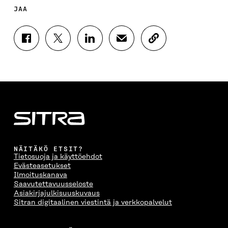
JAA
J
J
J
J
K
A
A
A
A
O
A
A
A
A
P
F
T
L
S
I
A
W
I
Ä
O
C
I
N
H
I
E
T
K
K
A
B
T
E
Ö
R
O
E
D
P
T
O
R
I
O
I
K
I
N
S
K
I
S
I
T
K
NÄITÄKÖ ETSIT?
S
S
S
I
E
Tietosuoja ja käyttöehdot
S
Ä
S
L
L
Evästeasetukset
A
A
Ä
L
I
Ilmoituskanava
A
V
A
A
N
Saavutettavuusseloste
V
A
V
A
L
Asiakirjajulkisuuskuvaus
A
U
A
V
I
Sitran digitaalinen viestintä ja verkkopalvelut
U
T
U
A
N
T
U
T
U
K
U
U
U
T
K