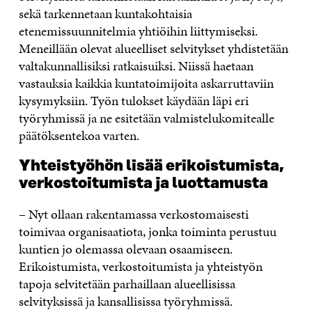
sekä tarkennetaan kuntakohtaisia
etenemissuunnitelmia yhtiöihin liittymiseksi.
Meneillään olevat alueelliset selvitykset yhdistetään
valtakunnallisiksi ratkaisuiksi. Niissä haetaan
vastauksia kaikkia kuntatoimijoita askarruttaviin
kysymyksiin. Työn tulokset käydään läpi eri
työryhmissä ja ne esitetään valmistelukomitealle
päätöksentekoa varten.
Yhteistyöhön lisää erikoistumista,
verkostoitumista ja luottamusta
– Nyt ollaan rakentamassa verkostomaisesti
toimivaa organisaatiota, jonka toiminta perustuu
kuntien jo olemassa olevaan osaamiseen.
Erikoistumista, verkostoitumista ja yhteistyön
tapoja selvitetään parhaillaan alueellisissa
selvityksissä ja kansallisissa työryhmissä.