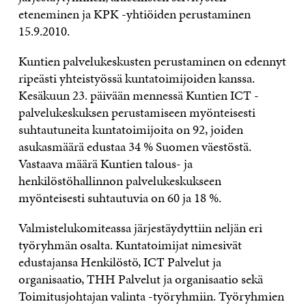
eteneminen ja KPK -yhtiöiden perustaminen
15.9.2010.
Kuntien palvelukeskusten perustaminen on edennyt
ripeästi yhteistyössä kuntatoimijoiden kanssa.
Kesäkuun 23. päivään mennessä Kuntien ICT -
palvelukeskuksen perustamiseen myönteisesti
suhtautuneita kuntatoimijoita on 92, joiden
asukasmäärä edustaa 34 % Suomen väestöstä.
Vastaava määrä Kuntien talous- ja
henkilöstöhallinnon palvelukeskukseen
myönteisesti suhtautuvia on 60 ja 18 %.
Valmistelukomiteassa järjestäydyttiin neljän eri
työryhmän osalta. Kuntatoimijat nimesivät
edustajansa Henkilöstö, ICT Palvelut ja
organisaatio, THH Palvelut ja organisaatio sekä
Toimitusjohtajan valinta -työryhmiin. Työryhmien