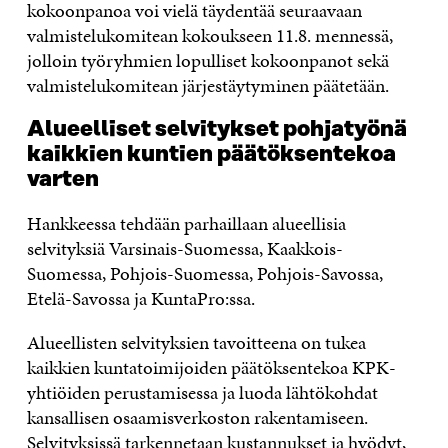
kokoonpanoa voi vielä täydentää seuraavaan
valmistelukomitean kokoukseen 11.8. mennessä,
jolloin työryhmien lopulliset kokoonpanot sekä
valmistelukomitean järjestäytyminen päätetään.
Alueelliset selvitykset pohjatyönä
kaikkien kuntien päätöksentekoa
varten
Hankkeessa tehdään parhaillaan alueellisia
selvityksiä Varsinais-Suomessa, Kaakkois-
Suomessa, Pohjois-Suomessa, Pohjois-Savossa,
Etelä-Savossa ja KuntaPro:ssa.
Alueellisten selvityksien tavoitteena on tukea
kaikkien kuntatoimijoiden päätöksentekoa KPK-
yhtiöiden perustamisessa ja luoda lähtökohdat
kansallisen osaamisverkoston rakentamiseen.
Selvityksissä tarkennetaan kustannukset ja hyödyt,