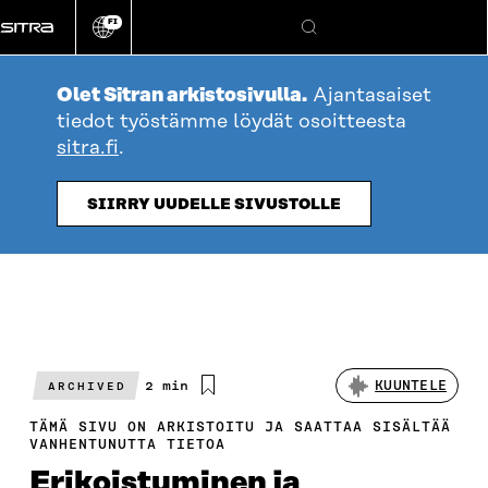
Siirry
FI
suoraan
Vaihda
Hae
sivuston
sisältöön
kieli
Olet Sitran arkistosivulla.
Ajantasaiset
tiedot työstämme löydät osoitteesta
sitra.fi
.
SIIRRY UUDELLE SIVUSTOLLE
Arvioitu
2 min
KUUNTELE
ARCHIVED
lukuaika
TÄMÄ SIVU ON ARKISTOITU JA SAATTAA SISÄLTÄÄ
VANHENTUNUTTA TIETOA
Erikoistuminen ja