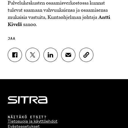
Palvelukeskusten osaamisverkostossa kunnat
tulevat saamaan vahvuuksiensa ja osaamisensa
mukaisia vastuita, Kuntaohjelman johtaja
Antti
Kivelä
sanoo.
JAA
J
J
J
J
K
A
A
A
A
O
A
A
A
A
P
F
T
L
S
I
A
W
I
Ä
O
C
I
N
H
I
E
T
K
K
A
B
T
E
Ö
R
O
E
D
P
T
O
R
I
O
I
K
I
N
S
K
I
S
I
T
K
NÄITÄKÖ ETSIT?
S
S
S
I
E
Tietosuoja ja käyttöehdot
S
Ä
S
L
L
Evästeasetukset