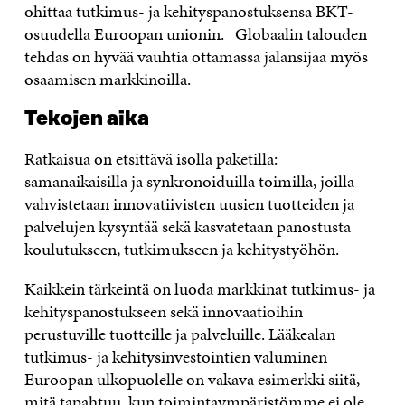
ohittaa tutkimus- ja kehityspanostuksensa BKT-
osuudella Euroopan unionin. Globaalin talouden
tehdas on hyvää vauhtia ottamassa jalansijaa myös
osaamisen markkinoilla.
Tekojen aika
Ratkaisua on etsittävä isolla paketilla:
samanaikaisilla ja synkronoiduilla toimilla, joilla
vahvistetaan innovatiivisten uusien tuotteiden ja
palvelujen kysyntää sekä kasvatetaan panostusta
koulutukseen, tutkimukseen ja kehitystyöhön.
Kaikkein tärkeintä on luoda markkinat tutkimus- ja
kehityspanostukseen sekä innovaatioihin
perustuville tuotteille ja palveluille. Lääkealan
tutkimus- ja kehitysinvestointien valuminen
Euroopan ulkopuolelle on vakava esimerkki siitä,
mitä tapahtuu, kun toimintaympäristömme ei ole