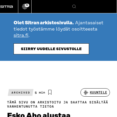
Siirry
FI
suoraan
Vaihda
Hae
sivuston
sisältöön
kieli
Olet Sitran arkistosivulla.
Ajantasaiset
tiedot työstämme löydät osoitteesta
sitra.fi
.
SIIRRY UUDELLE SIVUSTOLLE
Arvioitu
5 min
KUUNTELE
ARCHIVED
lukuaika
TÄMÄ SIVU ON ARKISTOITU JA SAATTAA SISÄLTÄÄ
VANHENTUNUTTA TIETOA
Esko Aho alustaa