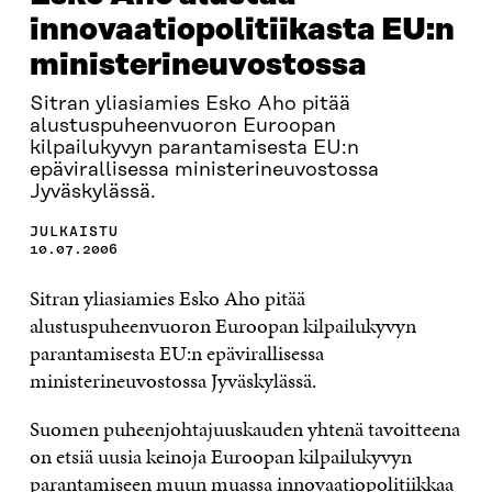
innovaatiopolitiikasta EU:n
ministerineuvostossa
Sitran yliasiamies Esko Aho pitää
alustuspuheenvuoron Euroopan
kilpailukyvyn parantamisesta EU:n
epävirallisessa ministerineuvostossa
Jyväskylässä.
JULKAISTU
10.07.2006
Sitran yliasiamies Esko Aho pitää
alustuspuheenvuoron Euroopan kilpailukyvyn
parantamisesta EU:n epävirallisessa
ministerineuvostossa Jyväskylässä.
Suomen puheenjohtajuuskauden yhtenä tavoitteena
on etsiä uusia keinoja Euroopan kilpailukyvyn
parantamiseen muun muassa innovaatiopolitiikkaa