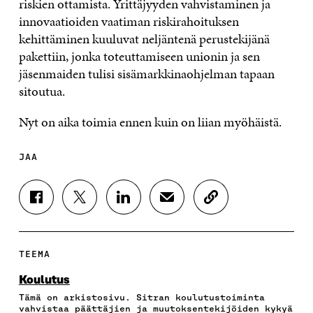
riskien ottamista. Yrittäjyyden vahvistaminen ja
innovaatioiden vaatiman riskirahoituksen
kehittäminen kuuluvat neljäntenä perustekijänä
pakettiin, jonka toteuttamiseen unionin ja sen
jäsenmaiden tulisi sisämarkkinaohjelman tapaan
sitoutua.
Nyt on aika toimia ennen kuin on liian myöhäistä.
JAA
J
J
J
J
K
A
A
A
A
O
A
A
A
A
P
F
T
L
S
I
A
W
I
Ä
O
TEEMA
C
I
N
H
I
E
T
K
K
A
Koulutus
B
T
E
Ö
R
Tämä on arkistosivu. Sitran koulutustoiminta
O
E
D
P
T
vahvistaa päättäjien ja muutoksentekijöiden kykyä