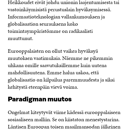
Heikkoudet eivät johdu unionin laajentumisesta tai
vastoinkäymisistä perustuslain hyväksymisessä.
Informaatioteknologian vallankumouksen ja
globalisaation seurauksena koko
toimintaympäristömme on radikaalisti
muuttunut.
Eurooppalaisten on ollut vaikea hyväksyä
muutoksen vaatimuksia. Näemme ne pikemmin
uhkana omille saavutuksillemme kuin uutena
mahdollisuutena. Emme halua uskoa, että
globalisaatio on kilpailua paremmuudesta ja siksi
kehitystä eteenpäin vievä voima.
Paradigman muutos
Ongelmat kiteytyvät viime kädessä eurooppalaiseen
sosiaaliseen malliin. Se on kiistaton menestystarina.
Läntisen Euroopan toisen maailmansodan jälkeinen