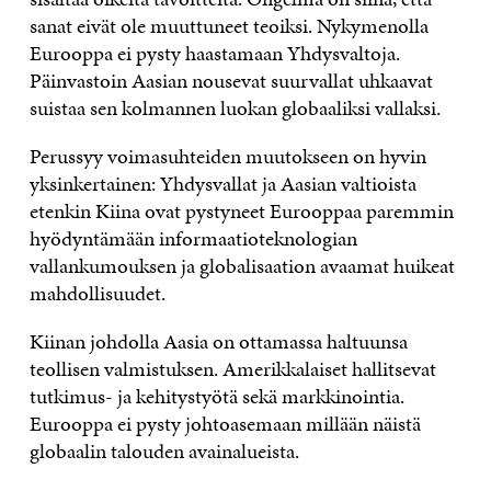
sanat eivät ole muuttuneet teoiksi. Nykymenolla
Eurooppa ei pysty haastamaan Yhdysvaltoja.
Päinvastoin Aasian nousevat suurvallat uhkaavat
suistaa sen kolmannen luokan globaaliksi vallaksi.
Perussyy voimasuhteiden muutokseen on hyvin
yksinkertainen: Yhdysvallat ja Aasian valtioista
etenkin Kiina ovat pystyneet Eurooppaa paremmin
hyödyntämään informaatioteknologian
vallankumouksen ja globalisaation avaamat huikeat
mahdollisuudet.
Kiinan johdolla Aasia on ottamassa haltuunsa
teollisen valmistuksen. Amerikkalaiset hallitsevat
tutkimus- ja kehitystyötä sekä markkinointia.
Eurooppa ei pysty johtoasemaan millään näistä
globaalin talouden avainalueista.