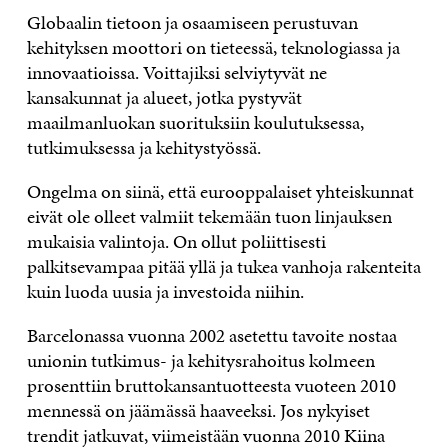
Globaalin tietoon ja osaamiseen perustuvan
kehityksen moottori on tieteessä, teknologiassa ja
innovaatioissa. Voittajiksi selviytyvät ne
kansakunnat ja alueet, jotka pystyvät
maailmanluokan suorituksiin koulutuksessa,
tutkimuksessa ja kehitystyössä.
Ongelma on siinä, että eurooppalaiset yhteiskunnat
eivät ole olleet valmiit tekemään tuon linjauksen
mukaisia valintoja. On ollut poliittisesti
palkitsevampaa pitää yllä ja tukea vanhoja rakenteita
kuin luoda uusia ja investoida niihin.
Barcelonassa vuonna 2002 asetettu tavoite nostaa
unionin tutkimus- ja kehitysrahoitus kolmeen
prosenttiin bruttokansantuotteesta vuoteen 2010
mennessä on jäämässä haaveeksi. Jos nykyiset
trendit jatkuvat, viimeistään vuonna 2010 Kiina