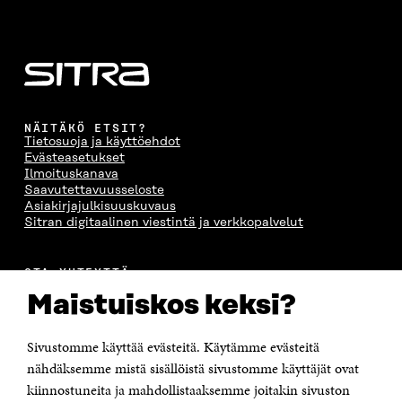
A
S
A
N
S
S
S
A
S
A
S
S
A
A
S
A
NÄITÄKÖ ETSIT?
Tietosuoja ja käyttöehdot
Evästeasetukset
Ilmoituskanava
Saavutettavuusseloste
Asiakirjajulkisuuskuvaus
Sitran digitaalinen viestintä ja verkkopalvelut
OTA YHTEYTTÄ
Suomen itsenäisyyden juhlarahasto Sitra
Maistuiskos keksi?
Itämerenkatu 11-13, PL 160,
00181 Helsinki
Sivustomme käyttää evästeitä. Käytämme evästeitä
Puhelin +358 294 618 991
Sähköpostiosoite
nähdäksemme mistä sisällöistä sivustomme käyttäjät ovat
etunimi.sukunimi@sitra.fi tai sitra@sitra.fi
kiinnostuneita ja mahdollistaaksemme joitakin sivuston