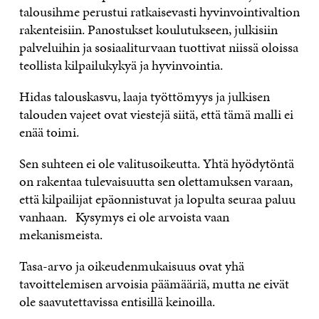
talousihme perustui ratkaisevasti hyvinvointivaltion
rakenteisiin. Panostukset koulutukseen, julkisiin
palveluihin ja sosiaaliturvaan tuottivat niissä oloissa
teollista kilpailukykyä ja hyvinvointia.
Hidas talouskasvu, laaja työttömyys ja julkisen
talouden vajeet ovat viestejä siitä, että tämä malli ei
enää toimi.
Sen suhteen ei ole valitusoikeutta. Yhtä hyödytöntä
on rakentaa tulevaisuutta sen olettamuksen varaan,
että kilpailijat epäonnistuvat ja lopulta seuraa paluu
vanhaan. Kysymys ei ole arvoista vaan
mekanismeista.
Tasa-arvo ja oikeudenmukaisuus ovat yhä
tavoittelemisen arvoisia päämääriä, mutta ne eivät
ole saavutettavissa entisillä keinoilla.