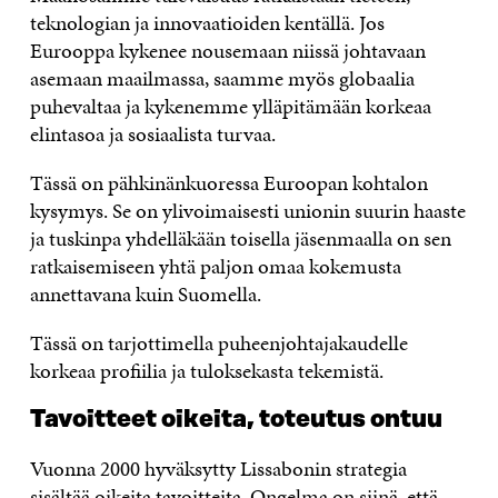
teknologian ja innovaatioiden kentällä. Jos
Eurooppa kykenee nousemaan niissä johtavaan
asemaan maailmassa, saamme myös globaalia
puhevaltaa ja kykenemme ylläpitämään korkeaa
elintasoa ja sosiaalista turvaa.
Tässä on pähkinänkuoressa Euroopan kohtalon
kysymys. Se on ylivoimaisesti unionin suurin haaste
ja tuskinpa yhdelläkään toisella jäsenmaalla on sen
ratkaisemiseen yhtä paljon omaa kokemusta
annettavana kuin Suomella.
Tässä on tarjottimella puheenjohtajakaudelle
korkeaa profiilia ja tuloksekasta tekemistä.
Tavoitteet oikeita, toteutus ontuu
Vuonna 2000 hyväksytty Lissabonin strategia
sisältää oikeita tavoitteita. Ongelma on siinä, että