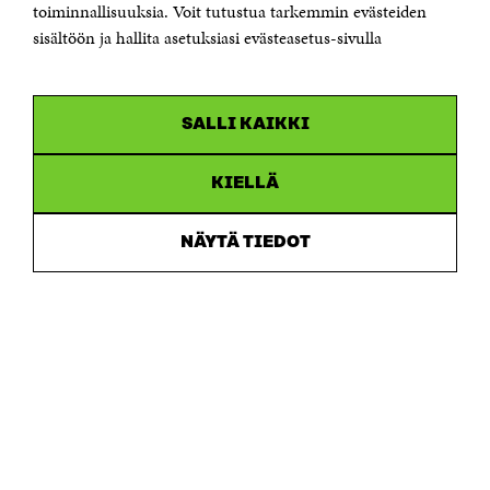
Saapumisohjeet
toiminnallisuuksia. Voit tutustua tarkemmin evästeiden
sisältöön ja hallita asetuksiasi evästeasetus-sivulla
Y-tunnus 0202132-3
OLEMME NÄISSÄ SOMEISSA
SALLI KAIKKI
Facebook
Avautuu
uudessa
Linkedin
ikkunassa
KIELLÄ
Avautuu
uudessa
Youtube
ikkunassa
Avautuu
NÄYTÄ TIEDOT
uudessa
Instagram
ikkunassa
Avautuu
uudessa
ikkunassa