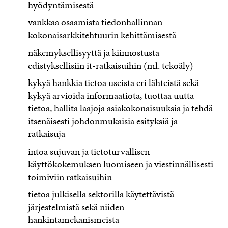
hyödyntämisestä
vankkaa osaamista tiedonhallinnan
kokonaisarkkitehtuurin kehittämisestä
näkemyksellisyyttä ja kiinnostusta
edistyksellisiin it-ratkaisuihin (ml. tekoäly)
kykyä hankkia tietoa useista eri lähteistä sekä
kykyä arvioida informaatiota, tuottaa uutta
tietoa, hallita laajoja asiakokonaisuuksia ja tehdä
itsenäisesti johdonmukaisia esityksiä ja
ratkaisuja
intoa sujuvan ja tietoturvallisen
käyttökokemuksen luomiseen ja viestinnällisesti
toimiviin ratkaisuihin
tietoa julkisella sektorilla käytettävistä
järjestelmistä sekä niiden
hankintamekanismeista