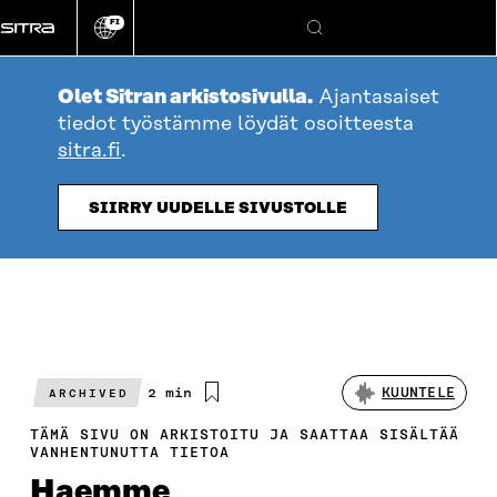
Siirry
FI
suoraan
Vaihda
Hae
sivuston
sisältöön
kieli
Olet Sitran arkistosivulla.
Ajantasaiset
tiedot työstämme löydät osoitteesta
sitra.fi
.
SIIRRY UUDELLE SIVUSTOLLE
Arvioitu
2 min
KUUNTELE
ARCHIVED
lukuaika
TÄMÄ SIVU ON ARKISTOITU JA SAATTAA SISÄLTÄÄ
VANHENTUNUTTA TIETOA
Haemme