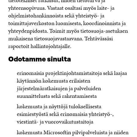
tietotekniset ratkaisut, niiden tietoturva ja
yhteensopivuus. Vastaat osaltasi myös laite- ja
ohjelmistohankinnoista sekä yhteistyö- ja
toimittajaverkoston luomisesta, koordinoinnista ja
yhteydenpidosta. Toimit myös tietosuoja-asetuksen
mukaisena tietosuojavastaavana. Tehtävässäsi
raportoit hallintojohtajalle.
Odotamme sinulta
erinomaisia projektinjohtamistaitoja sekä laajaa
käytännön kokemusta erilaisten
järjestelmäratkaisujen ja palveluiden
suunnittelusta sekä rakentamisesta
kokemusta ja näyttöjä tuloksellisesta
esimiestyöstä sekä erinomaisia yhteistyö-,
viestintä- ja vuorovaikutustaitoja
kokemusta Microsoftin pilvipalveluista ja niiden