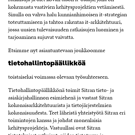
kokemusta vaativien kehitysprojektien vetämisestä.
Sinulla on vahva halu kunnianhimoisen it-strategian
toteuttamiseen ja tahtoa rakentaa it-arkkitehtuuri,
jossa uusien tulevaisuuden ratkaisujen luominen ja
tarjoaminen sujuvat vaivatta.
Etsimme nyt asiantuntevaan joukkoomme
tietohallintopäällikköä
toistaiseksi voimassa olevaan työsuhteeseen.
Tietohallintopäällikkönä toimit Sitran tieto- ja
asiakirjahallinnon esimiehenä ja vastaat Sitran
kokonaisarkkitehtuurista ja tietojärjestelmien
kokonaisuudesta. Teet läheistä yhteistyötä Sitran eri
toimintojen kanssa ja johdat monenlaisia
kehitysprojekteja. Vastuullasi ovat Sitran