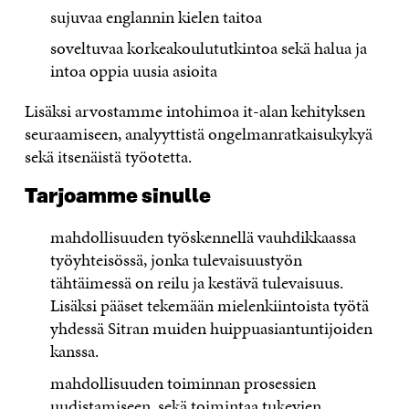
sujuvaa englannin kielen taitoa
soveltuvaa korkeakoulututkintoa sekä halua ja
intoa oppia uusia asioita
Lisäksi arvostamme intohimoa it-alan kehityksen
seuraamiseen, analyyttistä ongelmanratkaisukykyä
sekä itsenäistä työotetta.
Tarjoamme sinulle
mahdollisuuden työskennellä vauhdikkaassa
työyhteisössä, jonka tulevaisuustyön
tähtäimessä on reilu ja kestävä tulevaisuus.
Lisäksi pääset tekemään mielenkiintoista työtä
yhdessä Sitran muiden huippuasiantuntijoiden
kanssa.
mahdollisuuden toiminnan prosessien
uudistamiseen, sekä toimintaa tukevien