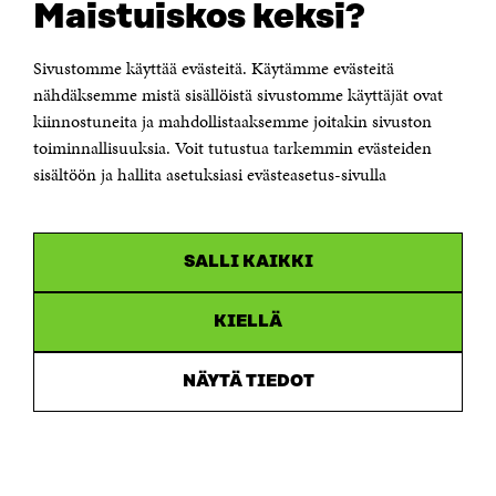
Maistuiskos keksi?
Itämerenkatu 11-13, PL 160,
00181 Helsinki
Sivustomme käyttää evästeitä. Käytämme evästeitä
Puhelin +358 294 618 991
Sähköpostiosoite
nähdäksemme mistä sisällöistä sivustomme käyttäjät ovat
etunimi.sukunimi@sitra.fi tai sitra@sitra.fi
kiinnostuneita ja mahdollistaaksemme joitakin sivuston
Saapumisohjeet
toiminnallisuuksia. Voit tutustua tarkemmin evästeiden
sisältöön ja hallita asetuksiasi evästeasetus-sivulla
Y-tunnus 0202132-3
OLEMME NÄISSÄ SOMEISSA
SALLI KAIKKI
Facebook
Avautuu
uudessa
Linkedin
ikkunassa
KIELLÄ
Avautuu
uudessa
Youtube
ikkunassa
Avautuu
NÄYTÄ TIEDOT
uudessa
Instagram
ikkunassa
Avautuu
uudessa
ikkunassa