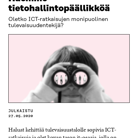
tietohallintopäällikköä
Oletko ICT-ratkaisujen monipuolinen
tulevaisuudentekijä?
JULKAISTU
27.05.2020
Haluat kehittää tulevaisuustalolle sopivia ICT-
ratkaisuja ja olet kovan tason it-osaaja, jolla on