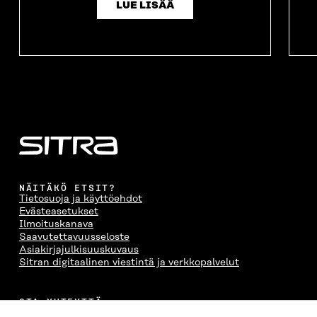
LUE LISÄÄ
NÄITÄKÖ ETSIT?
Tietosuoja ja käyttöehdot
Evästeasetukset
Ilmoituskanava
Saavutettavuusseloste
Asiakirjajulkisuuskuvaus
Sitran digitaalinen viestintä ja verkkopalvelut
OTA YHTEYTTÄ
Suomen itsenäisyyden juhlarahasto Sitra