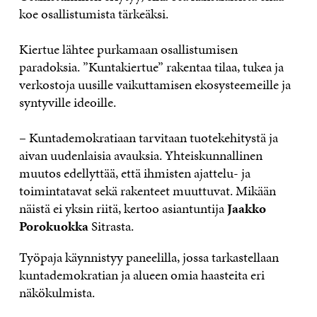
koe osallistumista tärkeäksi.
Kiertue lähtee purkamaan osallistumisen
paradoksia. ”Kuntakiertue” rakentaa tilaa, tukea ja
verkostoja uusille vaikuttamisen ekosysteemeille ja
syntyville ideoille.
– Kuntademokratiaan tarvitaan tuotekehitystä ja
aivan uudenlaisia avauksia. Yhteiskunnallinen
muutos edellyttää, että ihmisten ajattelu- ja
toimintatavat sekä rakenteet muuttuvat. Mikään
näistä ei yksin riitä, kertoo asiantuntija
Jaakko
Porokuokka
Sitrasta.
Työpaja käynnistyy paneelilla, jossa tarkastellaan
kuntademokratian ja alueen omia haasteita eri
näkökulmista.