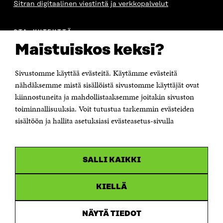
Sitran digitaalinen viestintä ja verkkopalvelut
OTA YHTEYTTÄ
Suomen itsenäisyyden juhlarahasto Sitra
Maistuiskos keksi?
Itämerenkatu 11-13, PL 160,
00181 Helsinki
Sivustomme käyttää evästeitä. Käytämme evästeitä
Puhelin +358 294 618 991
Sähköpostiosoite
nähdäksemme mistä sisällöistä sivustomme käyttäjät ovat
etunimi.sukunimi@sitra.fi tai sitra@sitra.fi
kiinnostuneita ja mahdollistaaksemme joitakin sivuston
Saapumisohjeet
toiminnallisuuksia. Voit tutustua tarkemmin evästeiden
sisältöön ja hallita asetuksiasi evästeasetus-sivulla
Y-tunnus 0202132-3
OLEMME NÄISSÄ SOMEISSA
SALLI KAIKKI
Facebook
Avautuu
uudessa
Linkedin
ikkunassa
KIELLÄ
Avautuu
uudessa
Youtube
ikkunassa
Avautuu
NÄYTÄ TIEDOT
uudessa