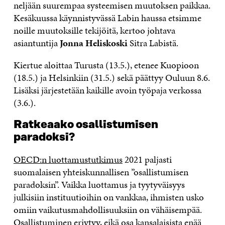
neljään suurempaa systeemisen muutoksen paikkaa.
Kesäkuussa käynnistyvässä Labin haussa etsimme
noille muutoksille tekijöitä, kertoo johtava
asiantuntija
Jonna Heliskoski
Sitra Labistä.
Kiertue aloittaa Turusta (13.5.), etenee Kuopioon
(18.5.) ja Helsinkiin (31.5.) sekä päättyy Ouluun 8.6.
Lisäksi järjestetään kaikille avoin työpaja verkossa
(3.6.).
Ratkeaako osallistumisen
paradoksi?
OECD:n luottamustutkimus
2021 paljasti
suomalaisen yhteiskunnallisen ”osallistumisen
paradoksin”. Vaikka luottamus ja tyytyväisyys
julkisiin instituutioihin on vankkaa, ihmisten usko
omiin vaikutusmahdollisuuksiin on vähäisempää.
Osallistuminen eriytyy, eikä osa kansalaisista enää