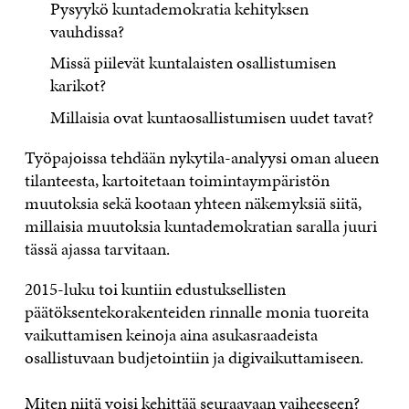
Pysyykö kuntademokratia kehityksen
vauhdissa?
Missä piilevät kuntalaisten osallistumisen
karikot?
Millaisia ovat kuntaosallistumisen uudet tavat?
Työpajoissa tehdään nykytila-analyysi oman alueen
tilanteesta, kartoitetaan toimintaympäristön
muutoksia sekä kootaan yhteen näkemyksiä siitä,
millaisia muutoksia kuntademokratian saralla juuri
tässä ajassa tarvitaan.
2015-luku toi kuntiin edustuksellisten
päätöksentekorakenteiden rinnalle monia tuoreita
vaikuttamisen keinoja aina asukasraadeista
osallistuvaan budjetointiin ja digivaikuttamiseen.
Miten niitä voisi kehittää seuraavaan vaiheeseen?