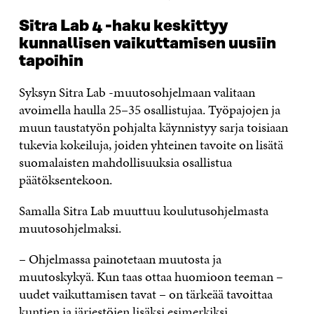
Sitra Lab 4 -haku keskittyy
kunnallisen vaikuttamisen uusiin
tapoihin
Syksyn Sitra Lab -muutosohjelmaan valitaan
avoimella haulla 25–35 osallistujaa. Työpajojen ja
muun taustatyön pohjalta käynnistyy sarja toisiaan
tukevia kokeiluja, joiden yhteinen tavoite on lisätä
suomalaisten mahdollisuuksia osallistua
päätöksentekoon.
Samalla Sitra Lab muuttuu koulutusohjelmasta
muutosohjelmaksi.
– Ohjelmassa painotetaan muutosta ja
muutoskykyä. Kun taas ottaa huomioon teeman –
uudet vaikuttamisen tavat – on tärkeää tavoittaa
kuntien ja järjestöjen lisäksi esimerkiksi