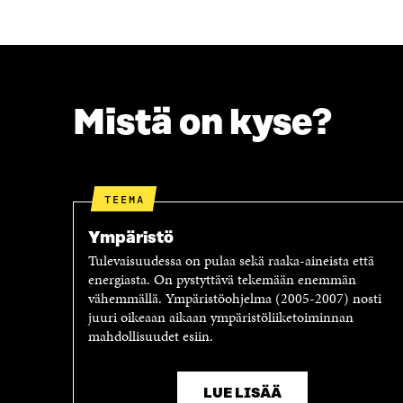
A
W
C
I
E
T
B
T
O
E
O
R
Mistä on kyse?
K
I
I
S
S
S
S
Ä
A
A
TEEMA
A
V
V
A
Ympäristö
A
U
Tulevaisuudessa on pulaa sekä raaka-aineista että
U
T
energiasta. On pystyttävä tekemään enemmän
T
U
vähemmällä. Ympäristöohjelma (2005-2007) nosti
U
U
juuri oikeaan aikaan ympäristöliiketoiminnan
U
U
mahdollisuudet esiin.
U
U
U
D
D
E
E
S
LUE LISÄÄ