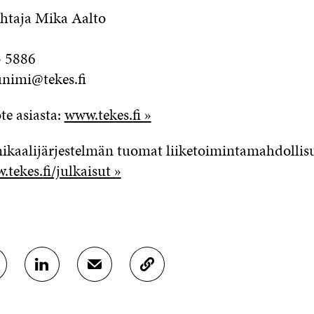
htaja Mika Aalto
5 5886
nimi@tekes.fi
te asiasta:
www.tekes.fi »
aalijärjestelmän tuomat liiketoimintamahdollisu
tekes.fi/julkaisut »
J
J
K
A
A
O
A
A
P
L
S
I