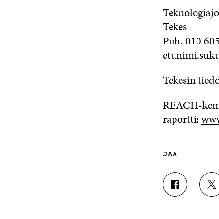
Teknologiajo
Tekes
Puh. 010 60
etunimi.suku
Tekesin tiedo
REACH-kemik
raportti:
www.
JAA
J
J
A
A
A
A
F
T