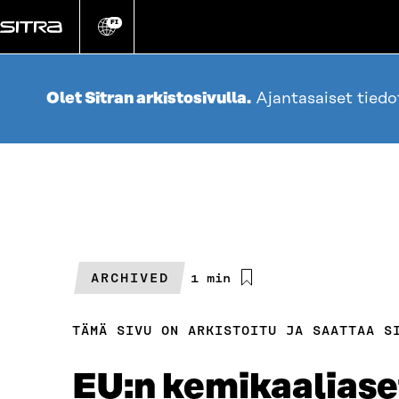
Siirry
suoraan
FI
Vaihda
sivuston
sisältöön
kieli
Olet Sitran arkistosivulla.
Ajantasaiset tied
ARCHIVED
Arvioitu
1 min
lukuaika
TÄMÄ SIVU ON ARKISTOITU JA SAATTAA S
EU:n kemikaaliaset