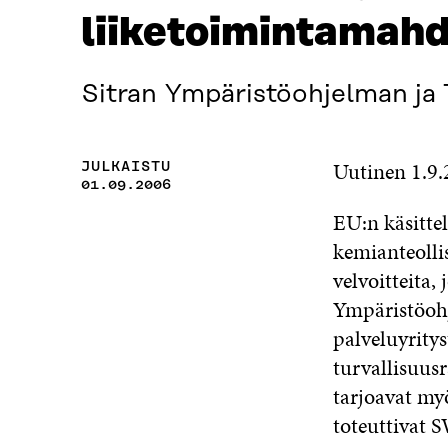
liiketoimintamahd
Sitran Ympäristöohjelman ja T
Uutinen 1.9
JULKAISTU
01.09.2006
EU:n käsitte
kemianteollis
velvoitteita,
Ympäristöohj
palveluyritys
turvallisuus
tarjoavat myö
toteuttivat