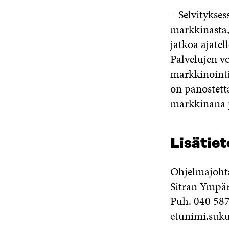
– Selvitykse
markkinasta,
jatkoa ajate
Palvelujen v
markkinointi
on panostett
markkinana p
Lisätiet
Ohjelmajoht
Sitran Ympä
Puh. 040 58
etunimi.suku