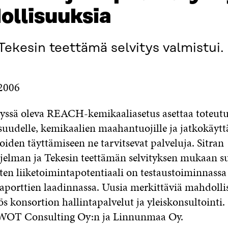
ollisuuksia
ekesin teettämä selvitys valmistui.
.2006
lyssä oleva REACH-kemikaaliasetus asettaa toteut
uudelle, kemikaalien maahantuojille ja jatkokäyttä
 joiden täyttämiseen ne tarvitsevat palveluja. Sitran
elman ja Tekesin teettämän selvityksen mukaan s
ten liiketoimintapotentiaali on testaustoiminnassa
raporttien laadinnassa. Uusia merkittäviä mahdolli
s konsortion hallintapalvelut ja yleiskonsultointi.
 SWOT Consulting Oy:n ja Linnunmaa Oy.