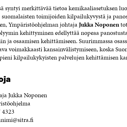
ssä syntyi merkittävää tietoa kemikaaliasetuksen lu
 suomalaisten toimijoiden kilpailukyvystä ja panos
llen, Ympäristöohjelman johtaja
Jukka Noponen
tot
olyymin kehittyminen edellyttää nopeaa panostust
in ja osaamisen kehittämiseen. Suurimmassa osass
ava voimakkaasti kansainvälistymiseen, koska Suo
ieni kilpailukykyisten palvelujen kehittämisen ka
oja
aja Jukka Noponen
ristöohjelma
7 4323
nimi@sitra.fi