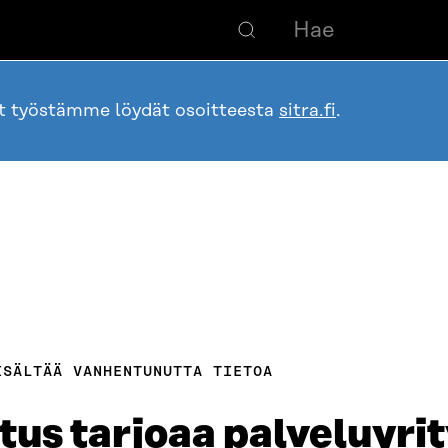
ot työstämme löydät osoitteesta
sitra.fi
.
ISÄLTÄÄ VANHENTUNUTTA TIETOA
us tarjoaa palveluyrit