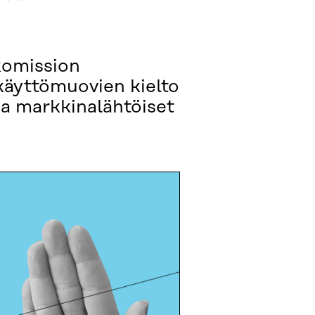
komission
käyttömuovien kielto
 ja markkinalähtöiset