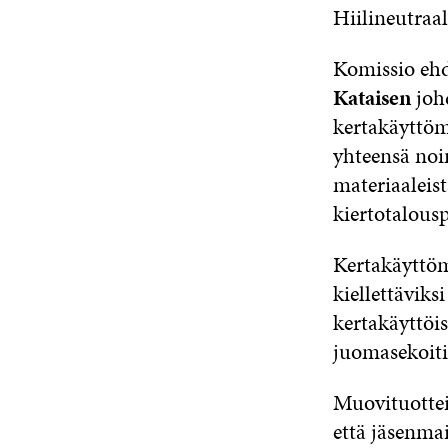
Hiilineutraa
Komissio eh
Kataisen
joh
kertakäyttöm
yhteensä noi
materiaaleis
kiertotalousp
Kertakäyttöm
kiellettävik
kertakäyttöis
juomasekoiti
Muovituotteil
että jäsenma