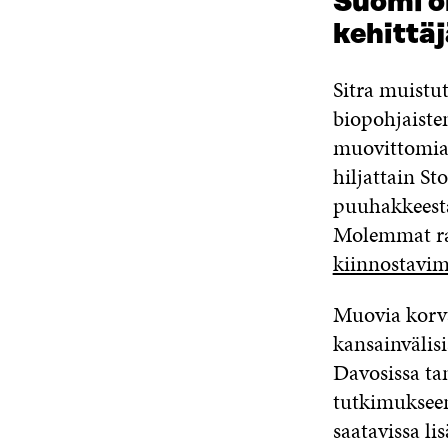
Suomi o
kehittäj
Sitra muistut
biopohjaiste
muovittomia 
hiljattain S
puuhakkeesta
Molemmat rat
kiinnostavimm
Muovia korva
kansainvälisi
Davosissa ta
tutkimukseen
saatavissa li