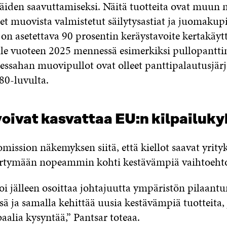
äiden saavuttamiseksi. Näitä tuotteita ovat muun
et muovista valmistetut säilytysastiat ja juomakupi
n asetettava 90 prosentin keräystavoite kertakäytt
le vuoteen 2025 mennessä esimerkiksi pullopantt
essahan muovipullot ovat olleet panttipalautusjär
980-luvulta.
voivat kasvattaa EU:n kilpailuk
omission näkemyksen siitä, että kiellot saavat yrityk
iirtymään nopeammin kohti kestävämpiä vaihtoehto
i jälleen osoittaa johtajuutta ympäristön pilaant
ä ja samalla kehittää uusia kestävämpiä tuotteita, j
aalia kysyntää,” Pantsar toteaa.