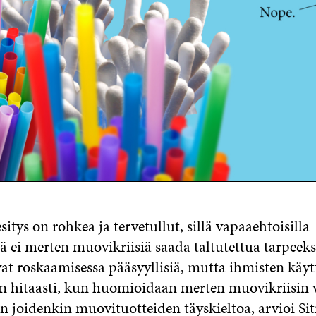
itys on rohkea ja tervetullut, sillä vapaaehtoisilla
ä ei merten muovikriisiä saada taltutettua tarpeeks
vat roskaamisessa pääsyyllisiä, mutta ihmisten käy
n hitaasti, kun huomioidaan merten muovikriisin 
an joidenkin muovituotteiden täyskieltoa, arvioi Si