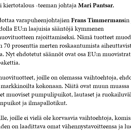
li kiertotalous -teeman johtaja
Mari Pantsar.
dottaa varapuheenjohtajien
Frans Timmermans
in
dolla EU:n laajuisia sääntöjä kymmenen
uovituotteen rajoittamiseksi. Nämä tuotteet muod
n 70 prosenttia merten roskaantumista aiheuttavis
ta. Nyt ehdotetut säännöt ovat osa EU:n muovistrat
akettia.
uovituotteet, joille on olemassa vaihtoehtoja, ehd
si markkinoilta kokonaan. Näitä ovat muun muassa
et muoviset pumpulipuikot, lautaset ja ruokailuvälin
npuikot ja ilmapallotikut.
le, joille ei vielä ole korvaavia vaihtoehtoja, komis
iden on laadittava omat vähennystavoitteensa ja lu