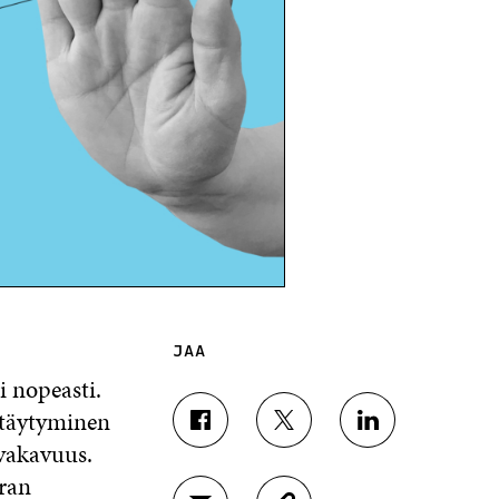
JAA
i nopeasti.
ttäytyminen
J
J
J
vakavuus.
A
A
A
A
A
A
tran
F
T
L