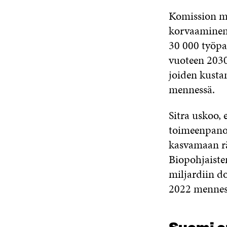
Komission m
korvaaminen 
30 000 työpa
vuoteen 2030
joiden kusta
mennessä.
Sitra uskoo, 
toimeenpanos
kasvamaan rä
Biopohjaiste
miljardiin do
2022 mennes