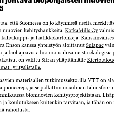
n johtava biopohjaisten muovie
ä
taa, että Suomessa on jo käynnissä useita merkittä
n muovien kehityshankkeita.
KotkaMills Oy
valmis
kahvikuppi- ja laatikkokartonkeja. Kansainvälisest
tora Enson kanssa yhteistyön aloittanut
Sulapac
valm
 ja biohajoavista luonnonsidosaineista ekologisia
kaisut on valittu Sitran ylläpitämälle
Kiertotalou
at -yrityslistalle.
avien materiaalien tutkimussektorilla VTT on al
ä pioneereja, ja se palkittiin maailman talousfoor
mmikuussa biomuovien kehitysprojektistaan. Lisä
 ja koulutukseen kuitenkin tarvitaan, ja tähän on 
sää rahoitusta.