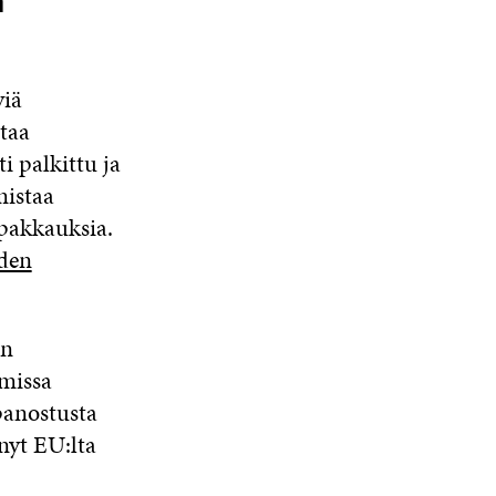
n
viä
taa
i palkittu ja
istaa
 pakkauksia.
den
an
umissa
panostusta
nyt EU:lta