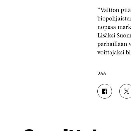
”Valtion pit
biopohjaiste
nopeaa markk
Lisäksi Suom
parhaillaan 
voittajaksi 
JAA
J
J
A
A
A
A
F
T
A
W
C
I
E
T