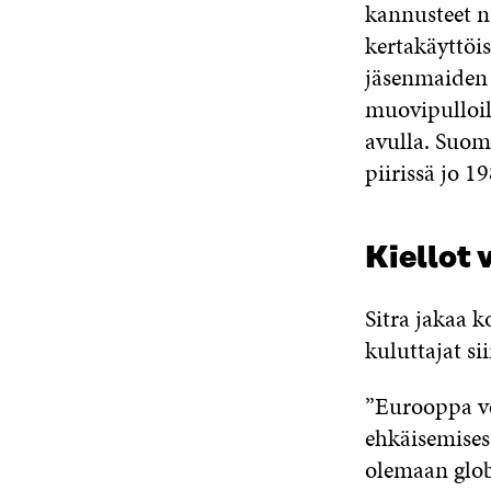
kannusteet n
kertakäyttöis
jäsenmaiden o
muovipulloil
avulla. Suom
piirissä jo 1
Kiellot 
Sitra jakaa k
kuluttajat s
”Eurooppa vo
ehkäisemisess
olemaan glob