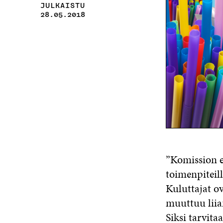
JULKAISTU
28.05.2018
”Komission es
toimenpiteill
Kuluttajat o
muuttuu liia
Siksi tarvita