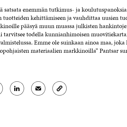
ää satsata enemmän tutkimus- ja koulutuspanoksia
n tuotteiden kehittämiseen ja vauhdittaa uusien tu
inoille pääsyä muun muassa julkisten hankintojen
i tarvitsee todella kunnianhimoisen muovitiekarta
valmistelussa. Emme ole suinkaan ainoa maa, joka
biopohjaisten materiaalien markkinoilla” Pantsar 
J
J
K
A
A
O
A
A
P
L
S
I
I
Ä
O
N
H
I
K
K
A