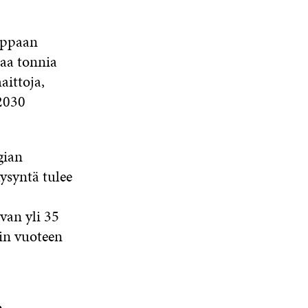
ooppaan
naa tonnia
ittoja,
2030
gian
ysyntä tulee
van yli 35
iin vuoteen