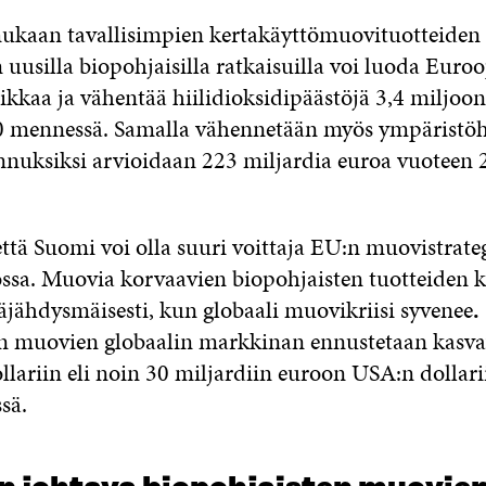
ukaan tavallisimpien kertakäyttömuovituotteiden
uusilla biopohjaisilla ratkaisuilla voi luoda Eur
ikkaa ja vähentää hiilidioksidipäästöjä 3,4 miljoo
 mennessä. Samalla vähennetään myös ympäristöha
nnuksiksi arvioidaan 223 miljardia euroa vuoteen 
että Suomi voi olla suuri voittaja EU:n muovistrate
sa. Muovia korvaavien biopohjaisten tuotteiden k
jähdysmäisesti, kun globaali muovikriisi syvenee
.
n muovien globaalin markkinan ennustetaan kasva
llariin eli noin 30 miljardiin euroon USA:n dollar
sä.