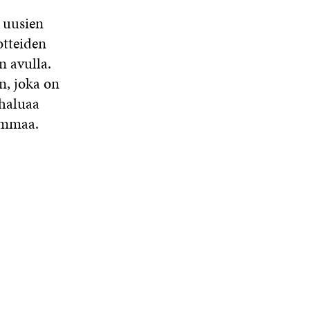
 uusien
otteiden
 avulla.
n, joka on
 haluaa
summaa.