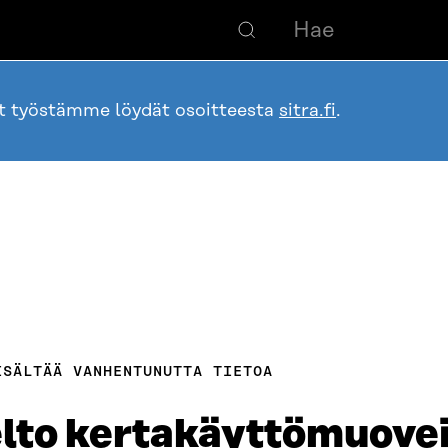
ot työstämme löydät osoitteesta
sitra.fi
.
ISÄLTÄÄ VANHENTUNUTTA TIETOA
elto kertakäyttömuovei