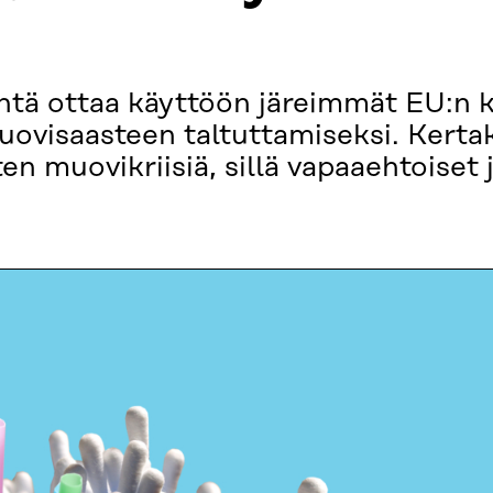
ntä ottaa käyttöön järeimmät EU:n 
ovisaasteen taltuttamiseksi. Kerta
ten muovikriisiä, sillä vapaaehtoiset