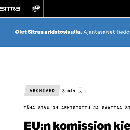
Siirry
suoraan
FI
Vaihda
sivuston
sisältöön
kieli
Olet Sitran arkistosivulla.
Ajantasaiset tied
ARCHIVED
Arvioitu
3 min
lukuaika
TÄMÄ SIVU ON ARKISTOITU JA SAATTAA S
EU:n komission ki