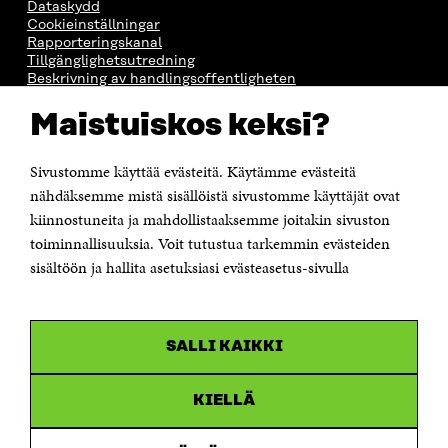
Dataskydd
Cookieinställningar
Rapporteringskanal
Tillgänglighetsutredning
Beskrivning av handlingsoffentligheten
Sitra's digitala kommunikation och webbtjänster
Maistuiskos keksi?
KONTAKTA OSS
Jubileumsfonden för Finlands självständighet Sitra
Sivustomme käyttää evästeitä. Käytämme evästeitä
Östersjögatan 11–13, PB 160,
nähdäksemme mistä sisällöistä sivustomme käyttäjät ovat
00181 Helsingfors
kiinnostuneita ja mahdollistaaksemme joitakin sivuston
Tfn +358 294 618 991
toiminnallisuuksia. Voit tutustua tarkemmin evästeiden
Personalens e-postadresser har formen:
sisältöön ja hallita asetuksiasi evästeasetus-sivulla
fornamn.efternamn@sitra.fi
KANALER
SALLI KAIKKI
Facebook
Öppnas
i
Linkedin
ett
KIELLÄ
Öppnas
nytt
i
fönster
Youtube
ett
Öppnas