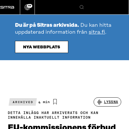
Gå
SV
direkt
Ändra
Sök
webbplatsens
till
språk
innehållet
Du är på Sitras arkivsida.
Du kan hitta
uppdaterad information från
sitra.fi
.
NYA WEBBPLATS
Beräknad
4 min
LYSSNA
ARCHIVED
läsningstid
DETTA INLÄGG HAR ARKIVERATS OCH KAN
INNEHÅLLA INAKTUELLT INFORMATION
EU-kommissionens förbud