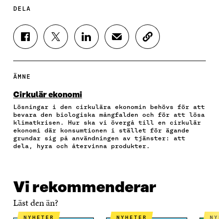
DELA
D
D
D
D
K
E
E
E
E
O
L
L
L
L
P
A
A
A
A
I
P
P
P
V
E
ÄMNE
Å
Å
Å
I
R
F
T
L
A
A
Cirkulär ekonomi
A
W
I
E
A
Lösningar i den cirkulära ekonomin behövs för att
C
I
N
-
R
bevara den biologiska mångfalden och för att lösa
E
T
K
P
T
klimatkrisen. Hur ska vi övergå till en cirkulär
B
T
E
O
I
ekonomi där konsumtionen i stället för ägande
O
E
D
S
K
grundar sig på användningen av tjänster: att
O
R
I
T
E
dela, hyra och återvinna produkter.
K
Ö
N
Ö
L
Ö
P
Ö
P
N
P
P
P
P
S
P
N
P
N
L
Vi rekommenderar
N
A
N
A
Ä
A
S
A
S
N
Läst den än?
S
I
S
I
K
I
E
I
E
NYHETER
NYHETER
N