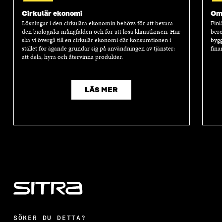
Cirkulär ekonomi
Oms
Lösningar i den cirkulära ekonomin behövs för att bevara
Finl
den biologiska mångfalden och för att lösa klimatkrisen. Hur
bero
ska vi övergå till en cirkulär ekonomi där konsumtionen i
bygg
stället för ägande grundar sig på användningen av tjänster:
fina
att dela, hyra och återvinna produkter.
LÄS MER
SÖKER DU DETTA?