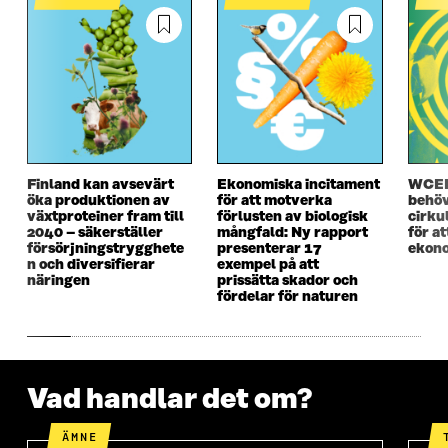
E
T
E
T
T
T
T
T
T
N
T
N
N
Y
N
Y
Y
T
Y
T
T
T
T
T
T
F
T
F
F
Ö
F
Ö
Ö
N
Ö
N
N
S
N
S
Finland kan avsevärt
Ekonomiska incitament
WCEF
S
T
S
T
öka produktionen av
för att motverka
behöv
T
E
T
E
växtproteiner fram till
förlusten av biologisk
cirku
E
R
E
R
2040 – säkerställer
mångfald: Ny rapport
för a
R
R
försörjningstrygghete
presenterar 17
ekono
n och diversifierar
exempel på att
näringen
prissätta skador och
fördelar för naturen
Vad handlar det om?
ÄMNE