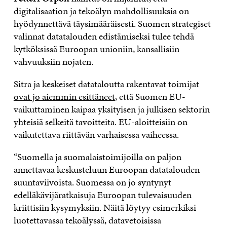
digitalisaation ja tekoälyn mahdollisuuksia on
hyödynnettävä täysimääräisesti. Suomen strategiset
valinnat datatalouden edistämiseksi tulee tehdä
kytköksissä Euroopan unioniin, kansallisiin
vahvuuksiin nojaten.
Sitra ja keskeiset datataloutta rakentavat toimijat
ovat jo aiemmin esittäneet
, että Suomen EU-
vaikuttaminen kaipaa yksityisen ja julkisen sektorin
yhteisiä selkeitä tavoitteita. EU-aloitteisiin on
vaikutettava riittävän varhaisessa vaiheessa.​
“Suomella ja suomalaistoimijoilla on paljon
annettavaa keskusteluun Euroopan datatalouden
suuntaviivoista. Suomessa on jo syntynyt
edelläkävijäratkaisuja Euroopan tulevaisuuden
kriittisiin kysymyksiin. Näitä löytyy esimerkiksi
luotettavassa tekoälyssä, datavetoisissa