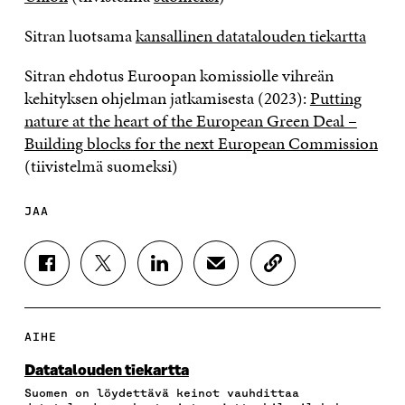
Sitran luotsama
kansallinen datatalouden tiekartta
Sitran ehdotus Euroopan komissiolle vihreän
kehityksen ohjelman jatkamisesta (2023):
Putting
nature at the heart of the European Green Deal –
Building blocks for the next European Commission
(tiivistelmä suomeksi)
JAA
J
J
J
J
K
A
A
A
A
O
A
A
A
A
P
F
T
L
S
I
A
W
I
Ä
O
AIHE
C
I
N
H
I
E
T
K
K
A
Datatalouden tiekartta
B
T
E
Ö
R
Suomen on löydettävä keinot vauhdittaa
O
E
D
P
T