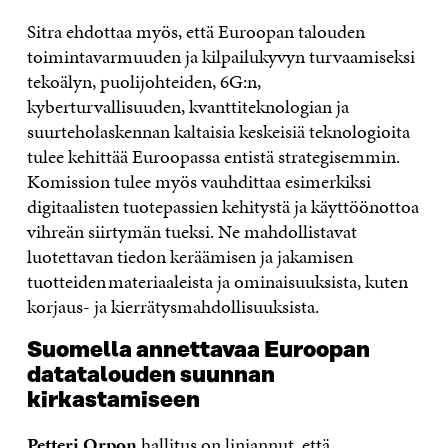
Sitra ehdottaa myös, että Euroopan talouden
toimintavarmuuden ja kilpailukyvyn turvaamiseksi
tekoälyn, puolijohteiden, 6G:n,
kyberturvallisuuden, kvanttiteknologian ja
suurteholaskennan kaltaisia keskeisiä teknologioita
tulee kehittää Euroopassa entistä strategisemmin.
Komission tulee myös vauhdittaa esimerkiksi
digitaalisten tuotepassien kehitystä ja käyttöönottoa
vihreän siirtymän tueksi. Ne mahdollistavat
luotettavan tiedon keräämisen ja jakamisen
tuotteiden materiaaleista ja ominaisuuksista, kuten
korjaus- ja kierrätysmahdollisuuksista.
Suomella annettavaa Euroopan
datatalouden suunnan
kirkastamiseen
Petteri Orpon
hallitus on linjannut, että