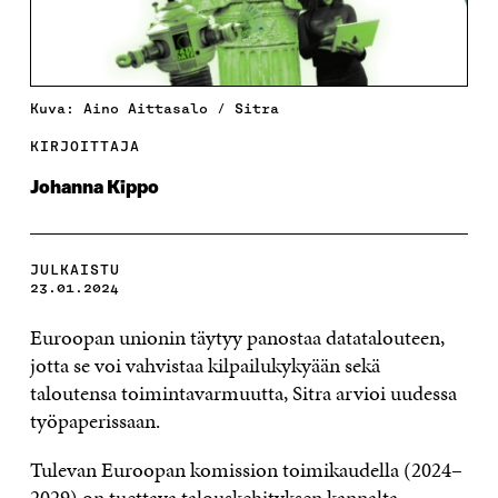
Kuva: Aino Aittasalo / Sitra
KIRJOITTAJA
Johanna Kippo
JULKAISTU
23.01.2024
Euroopan unionin täytyy panostaa datatalouteen,
jotta se voi vahvistaa kilpailukykyään sekä
taloutensa toimintavarmuutta, Sitra arvioi uudessa
työpaperissaan.
Tulevan Euroopan komission toimikaudella (2024–
2029) on tuettava talouskehityksen kannalta