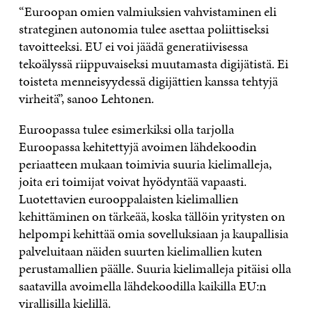
“Euroopan omien valmiuksien vahvistaminen eli
strateginen autonomia tulee asettaa poliittiseksi
tavoitteeksi. EU ei voi jäädä generatiivisessa
tekoälyssä riippuvaiseksi muutamasta digijätistä. Ei
toisteta menneisyydessä digijättien kanssa tehtyjä
virheitä”, sanoo Lehtonen.
Euroopassa tulee esimerkiksi olla tarjolla
Euroopassa kehitettyjä avoimen lähdekoodin
periaatteen mukaan toimivia suuria kielimalleja,
joita eri toimijat voivat hyödyntää vapaasti.
Luotettavien eurooppalaisten kielimallien
kehittäminen on tärkeää, koska tällöin yritysten on
helpompi kehittää omia sovelluksiaan ja kaupallisia
palveluitaan näiden suurten kielimallien kuten
perustamallien päälle. Suuria kielimalleja pitäisi olla
saatavilla avoimella lähdekoodilla kaikilla EU:n
virallisilla kielillä.