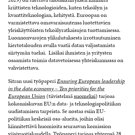
kriittisten teknologioiden, kuten tekoälyn ja
kvanttiteknologian, kehitystä. Euroopan on
varmistettava omavaraisuutensa luotettavien
yleiskäyttöisten tekoälyratkaisujen tuottamisessa.
Luonnonvarojen ylikulutuksesta irrottautuminen
kiertotalouden avulla vaatii datan valjastamista
siirtymän tueksi. Lisäksi ihmisten ja yritysten
osaamista toimia datavetoisessa yhteiskunnassa on
vahvistettava.
Sitran uusi työpaperi
Ensuring European leadership
in the data economy – Ten priorities for the
European Union
(tiivistelmä
suomeksi
) tarjoaa
kokonaiskuvan EU:n data- ja teknologiapolitiikan
uudistamisen tarpeista. Se nostaa esiin EU-
politiikan keskeisiä osa-alueita, joihin olisi
kiinnitettävä huomioita seuraavan komission
viisivuotiskaudella. Työpaperi tarjoaa yhteensä 28