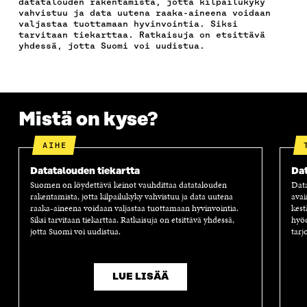
datatalouden rakentamista, jotta kilpailukyky
O
R
I
O
I
vahvistuu ja data uutena raaka-aineena voidaan
K
I
N
S
K
valjastaa tuottamaan hyvinvointia. Siksi
I
S
I
T
K
tarvitaan tiekarttaa. Ratkaisuja on etsittävä
S
S
S
I
E
yhdessä, jotta Suomi voi uudistua.
S
Ä
S
L
L
A
A
Ä
L
I
A
V
A
A
N
V
A
V
A
L
A
U
A
V
I
Mistä on kyse?
U
T
U
A
N
T
U
T
U
K
U
U
U
T
K
AIHE
U
U
U
U
I
U
U
U
U
Datatalouden tiekartta
Dat
U
D
U
U
Suomen on löydettävä keinot vauhdittaa datatalouden
Dat
D
E
D
U
rakentamista, jotta kilpailukyky vahvistuu ja data uutena
avai
E
S
E
D
raaka-aineena voidaan valjastaa tuottamaan hyvinvointia.
kest
S
S
S
E
Siksi tarvitaan tiekarttaa. Ratkaisuja on etsittävä yhdessä,
hyöd
S
A
S
S
jotta Suomi voi uudistua.
tarj
A
I
A
S
I
K
I
A
K
K
K
I
LUE LISÄÄ
K
U
K
K
U
N
U
K
N
A
N
U