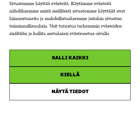
Sivustomme käyttää evästeitä. Käytämme evästeitä
Puhelin +358 294 618 991
Sähköpostiosoite
nähdäksemme mistä sisällöistä sivustomme käyttäjät ovat
etunimi.sukunimi@sitra.fi tai sitra@sitra.fi
kiinnostuneita ja mahdollistaaksemme joitakin sivuston
Saapumisohjeet
toiminnallisuuksia. Voit tutustua tarkemmin evästeiden
sisältöön ja hallita asetuksiasi evästeasetus-sivulla
Y-tunnus 0202132-3
OLEMME NÄISSÄ SOMEISSA
SALLI KAIKKI
Facebook
Avautuu
uudessa
Linkedin
ikkunassa
KIELLÄ
Avautuu
uudessa
Youtube
ikkunassa
Avautuu
NÄYTÄ TIEDOT
uudessa
Instagram
ikkunassa
Avautuu
uudessa
ikkunassa