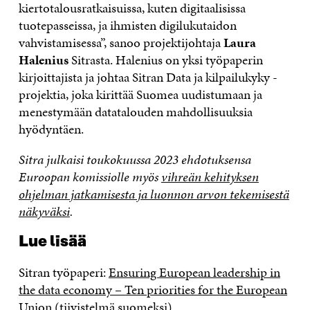
kiertotalousratkaisuissa, kuten digitaalisissa
tuotepasseissa, ja ihmisten digilukutaidon
vahvistamisessa”, sanoo projektijohtaja
Laura
Halenius
Sitrasta. Halenius on yksi työpaperin
kirjoittajista ja johtaa Sitran Data ja kilpailukyky -
projektia, joka kirittää Suomea uudistumaan ja
menestymään datatalouden mahdollisuuksia
hyödyntäen.
Sitra julkaisi toukokuussa 2023 ehdotuksensa
Euroopan komissiolle myös
vihreän kehityksen
ohjelman jatkamisesta ja luonnon arvon tekemisestä
näkyväksi
.
Lue lisää
Sitran työpaperi:
Ensuring European leadership in
the data economy – Ten priorities for the European
Union
(tiivistelmä
suomeksi
)