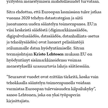
yritysten menestymisen mahdollisuudet turvataan.
Sitra ehdottaa, että Euroopan komission tulee jatkaa
vuonna 2020 tehdyn datastrategian ja siitä
juontuneen uuden sääntelyn toimeenpanoa. EU:n
viisi keskeistä säädöstä (digimarkkinasäädös,
digipalvelusäädös, datasäädös, datanhallinta-asetus
ja tekoälysäädös) ovat luoneet pelisääntöjä
reilummalle datan hyödyntämiselle. Sitran
teemajohtajan
Kristo Lehtosen
mukaan EU on
hyödyntänyt sisämarkkinoidensa voimaa
menestyksellä uraauurtavia lakeja säätäessään.
“Seuraavat vuodet ovat erittäin tärkeitä, koska vain
tehokkaalla sääntelyn toimeenpanolla voidaan
varmistaa Euroopan tulevaisuuden kilpailukyky”,
sanoo Lehtonen, joka on yksi työpaperin
kirjoittajista.