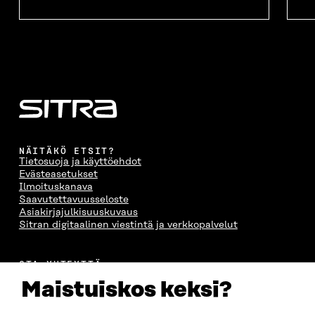
A
S
A
N
S
S
S
A
S
A
S
S
A
A
S
A
NÄITÄKÖ ETSIT?
Tietosuoja ja käyttöehdot
Evästeasetukset
Ilmoituskanava
Saavutettavuusseloste
Asiakirjajulkisuuskuvaus
Sitran digitaalinen viestintä ja verkkopalvelut
OTA YHTEYTTÄ
Suomen itsenäisyyden juhlarahasto Sitra
Maistuiskos keksi?
Itämerenkatu 11-13, PL 160,
00181 Helsinki