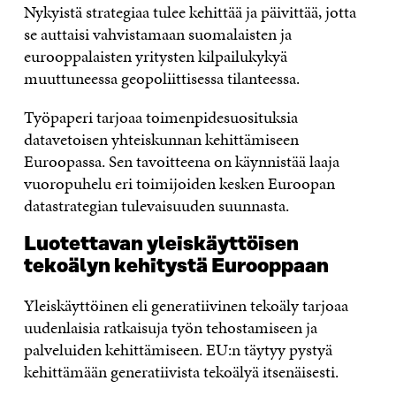
Nykyistä strategiaa tulee kehittää ja päivittää, jotta
se auttaisi vahvistamaan suomalaisten ja
eurooppalaisten yritysten kilpailukykyä
muuttuneessa geopoliittisessa tilanteessa.
Työpaperi tarjoaa toimenpidesuosituksia
datavetoisen yhteiskunnan kehittämiseen
Euroopassa. Sen tavoitteena on käynnistää laaja
vuoropuhelu eri toimijoiden kesken Euroopan
datastrategian tulevaisuuden suunnasta.
Luotettavan yleiskäyttöisen
tekoälyn kehitystä Eurooppaan
Yleiskäyttöinen eli generatiivinen tekoäly tarjoaa
uudenlaisia ratkaisuja työn tehostamiseen ja
palveluiden kehittämiseen. EU:n täytyy pystyä
kehittämään generatiivista tekoälyä itsenäisesti.