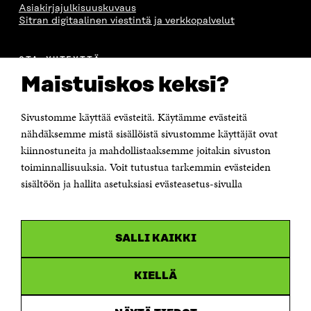
Asiakirjajulkisuuskuvaus
Sitran digitaalinen viestintä ja verkkopalvelut
OTA YHTEYTTÄ
Suomen itsenäisyyden juhlarahasto Sitra
Maistuiskos keksi?
Itämerenkatu 11-13, PL 160,
00181 Helsinki
Sivustomme käyttää evästeitä. Käytämme evästeitä
Puhelin +358 294 618 991
Sähköpostiosoite
nähdäksemme mistä sisällöistä sivustomme käyttäjät ovat
etunimi.sukunimi@sitra.fi tai sitra@sitra.fi
kiinnostuneita ja mahdollistaaksemme joitakin sivuston
Saapumisohjeet
toiminnallisuuksia. Voit tutustua tarkemmin evästeiden
sisältöön ja hallita asetuksiasi evästeasetus-sivulla
Y-tunnus 0202132-3
OLEMME NÄISSÄ SOMEISSA
SALLI KAIKKI
Facebook
Avautuu
uudessa
Linkedin
ikkunassa
KIELLÄ
Avautuu
uudessa
Youtube
ikkunassa
Avautuu