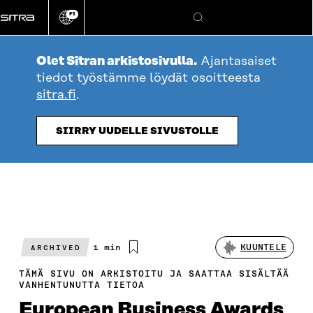
Siirry
FI
suoraan
Vaihda
Hae
sivuston
sisältöön
kieli
Olet Sitran arkistosivulla.
Ajantasaiset
tiedot työstämme löydät osoitteesta
sitra.fi
.
SIIRRY UUDELLE SIVUSTOLLE
Arvioitu
1 min
KUUNTELE
ARCHIVED
lukuaika
TÄMÄ SIVU ON ARKISTOITU JA SAATTAA SISÄLTÄÄ
VANHENTUNUTTA TIETOA
European Business Awards