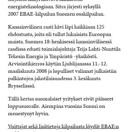
energiateknologiaan. Sitra järjesti syksyllä
2007 EBAE-kilpailun Suomen osakilpailun.
Kansainvälinen raati kävi läpi kaikkiaan 125
ehdostusta, joita oli tullut lukuisista Euroopan
maista. Suomea 18-henkisessä kansainvälisessä
raadissa edusti toimialajohtaja Teija Lahti-Nuuttila
Tekesin Energia ja Ympäristö -yksiköstä.
Arviointikierros käytiin Ljublijanassa 11.-12.
maaliskuuta 2008 ja lopulliset valinnat julkaistiin
palkintojen jakotilaisuudessa 3. kesäkuuta
Brysselisssä.
Tällä kertaa suomalaiset yritykset eivät päässeet
loppusuoralle. Aiempina vuosina Suomi on
menestynyt hyvin.
Voittajat sekä lisätietoja kilpailusta löydät EBAE:n