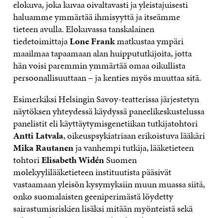
elokuva, joka kuvaa oivaltavasti ja yleistajuisesti
haluamme ymmärtää ihmisyyttä ja itseämme
tieteen avulla. Elokuvassa tanskalainen
tiedetoimittaja
Lone Frank
matkustaa ympäri
maailmaa tapaamaan alan huippututkijoita, jotta
hän voisi paremmin ymmärtää omaa oikullista
persoonallisuuttaan – ja kenties myös muuttaa sitä.
Esimerkiksi Helsingin Savoy-teatterissa järjestetyn
näytöksen yhteydessä käydyssä paneelikeskustelussa
panelistit eli käyttäytymisgenetiikan tutkijatohtori
Antti Latvala
, oikeuspsykiatriaan erikoistuva lääkäri
Mika Rautanen
ja vanhempi tutkija, lääketieteen
tohtori
Elisabeth Widén
Suomen
molekyylilääketieteen instituutista pääsivät
vastaamaan yleisön kysymyksiin muun muassa siitä,
onko suomalaisten geeniperimästä löydetty
sairastumisriskien lisäksi mitään myönteistä sekä