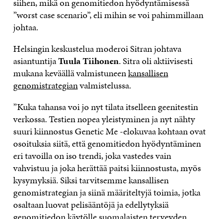
siihen, mikä on genomitiedon hyödyntämisessä
”worst case scenario”, eli mihin se voi pahimmillaan
johtaa.
Helsingin keskustelua moderoi Sitran johtava
asiantuntija
Tuula Tiihonen
. Sitra oli aktiivisesti
mukana keväällä valmistuneen
kansallisen
genomistrategian
valmistelussa.
”Kuka tahansa voi jo nyt tilata itselleen geenitestin
verkossa. Testien nopea yleistyminen ja nyt nähty
suuri kiinnostus Genetic Me -elokuvaa kohtaan ovat
osoituksia siitä, että genomitiedon hyödyntäminen
eri tavoilla on iso trendi, joka vastedes vain
vahvistuu ja joka herättää paitsi kiinnostusta, myös
kysymyksiä. Siksi tarvitsemme kansallisen
genomistrategian ja siinä määriteltyjä toimia, jotka
osaltaan luovat pelisääntöjä ja edellytyksiä
genomitiedon käytölle suomalaisten terveyden