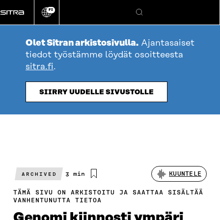
Siirry
FI
suoraan
Vaihda
Hae
sivuston
sisältöön
kieli
Olet Sitran arkistosivulla.
Ajantasaiset
tiedot työstämme löydät osoitteesta
sitra.fi
.
SIIRRY UUDELLE SIVUSTOLLE
Arvioitu
3 min
KUUNTELE
ARCHIVED
lukuaika
TÄMÄ SIVU ON ARKISTOITU JA SAATTAA SISÄLTÄÄ
VANHENTUNUTTA TIETOA
Genomi kiinnosti ympäri