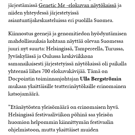
järjestämissä
Genetic Me -elokuvan näytöksissä
ja
niiden yhteydessä järjestetyissä
asiantuntijakeskusteluissa eri puolilla Suomea.
Kiinnostus geenejä ja genomitiedon hyödyntämisen
mahdollisuuksia kohtaan näyttää olevan Suomessa
juuri nyt suurta: Helsingissä, Tampereella, Turussa,
Jyväskylässä ja Oulussa keskiviikkona
samanaikaisesti järjestetyissä näytöksissä oli paikalla
yhteensä lähes 700 elokuvakävijää. Tämä on
Docpointin toiminnanjohtajan
Ulla Bergströmin
mukaan yksittäisille teatterinäytöksille erinomainen
katsojamäärä.
”Etänäytösten yleisömäärä on erinomaisen hyvä.
Helsingissä festivaaliviikon pöhinä saa yleisön
huomion helpommin kiinnittymän festivaalin
ohjelmistoon, mutta yksittäiset muiden