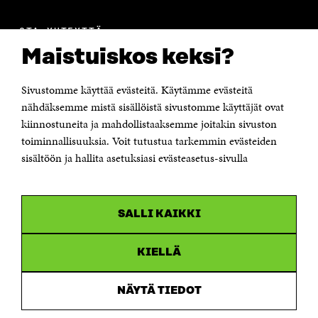
OTA YHTEYTTÄ
Suomen itsenäisyyden juhlarahasto Sitra
Maistuiskos keksi?
Itämerenkatu 11-13, PL 160,
00181 Helsinki
Sivustomme käyttää evästeitä. Käytämme evästeitä
Puhelin +358 294 618 991
Sähköpostiosoite
nähdäksemme mistä sisällöistä sivustomme käyttäjät ovat
etunimi.sukunimi@sitra.fi tai sitra@sitra.fi
kiinnostuneita ja mahdollistaaksemme joitakin sivuston
Saapumisohjeet
toiminnallisuuksia. Voit tutustua tarkemmin evästeiden
sisältöön ja hallita asetuksiasi evästeasetus-sivulla
Y-tunnus 0202132-3
OLEMME NÄISSÄ SOMEISSA
SALLI KAIKKI
Facebook
Avautuu
uudessa
Linkedin
ikkunassa
KIELLÄ
Avautuu
uudessa
Youtube
ikkunassa
Avautuu
NÄYTÄ TIEDOT
uudessa
Instagram
ikkunassa
Avautuu