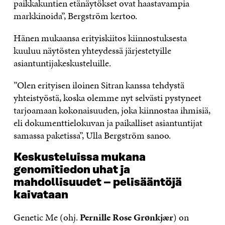
paikkakuntien etänäytökset ovat haastavampia
markkinoida”, Bergström kertoo.
Hänen mukaansa erityiskiitos kiinnostuksesta
kuuluu näytösten yhteydessä järjestetyille
asiantuntijakeskusteluille.
”Olen erityisen iloinen Sitran kanssa tehdystä
yhteistyöstä, koska olemme nyt selvästi pystyneet
tarjoamaan kokonaisuuden, joka kiinnostaa ihmisiä,
eli dokumenttielokuvan ja paikalliset asiantuntijat
samassa paketissa”, Ulla Bergström sanoo.
Keskusteluissa mukana
genomitiedon uhat ja
mahdollisuudet – pelisääntöjä
kaivataan
Genetic Me (ohj.
Pernille Rose Grønkjær
) on