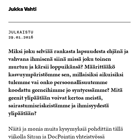
Jukka Vahti
JULKAISTU
29.01.2016
Miksi joku selviää rankasta lapsuudesta ehjänä ja
vahvana ihmisenä siinä missä joku toinen
murtuu ja kärsii loppuikänsä? Määrittääkö
kasvuympäristömme sen, millaisiksi aikuisiksi
tulemme vai onko persoonallisuutemme
koodattu geeneihimme jo syntyessämme? Mitä
geenit ylipäätään voivat kertoa meistä,
sairastumisriskeistämme ja ihmisyydestä
ylipäätään?
Näitä ja monia muita kysymyksiä pohdittiin tällä
viikolla Sitran ja DocPointin yhteistyössä