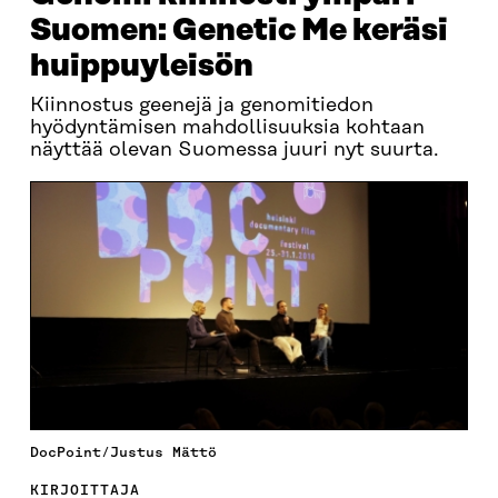
Suomen: Genetic Me keräsi
huippuyleisön
Kiinnostus geenejä ja genomitiedon
hyödyntämisen mahdollisuuksia kohtaan
näyttää olevan Suomessa juuri nyt suurta.
DocPoint/Justus Mättö
KIRJOITTAJA