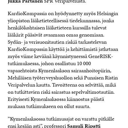
Jukka Partanen
SPR Veripalvelusta.
KardioKompassia on hyödynnetty myös Helsingin
yliopiston lääketieteellisessä tiedekunnassa, jonka
henkilökohtaisen lääketieteen kurssilla tulevat
lääkärit pääsivät avaamaan omaa genomiaan.
Sydän- ja verisuonitautien riskiä tarkastelevan
KardioKompassin käyttöä ja kehittämistä jatketaan
myös viime keväänä käynnistyneessä GeneRISK-
tutkimuksessa, johon osallistuu 10 000
vapaaehtoista Kymenlaakson sairaanhoitopiirin,
Mehiläisen työterveyshuollon sekä Punaisen Ristin
Veripalvelun kautta. Tavoitteena on selvittää, mikä
on tutkittavien riski sairastua sepelvaltimotautiin.
Erityisesti Kymenlaaksossa kiinnostus päästä
mukaan tutkimukseen on ollut suurta.
”Kymenlaaksossa tutkimusajat on varattu pitkälle
ensi kesään asti”, professori
Samuli Ripatti