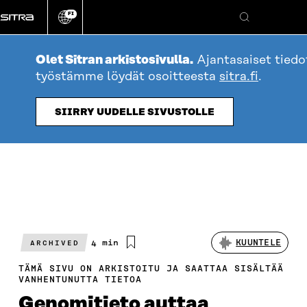
Siirry
FI
suoraan
Vaihda
Hae
sivuston
sisältöön
kieli
Olet Sitran arkistosivulla.
Ajantasaiset tiedo
työstämme löydät osoitteesta
sitra.fi
.
SIIRRY UUDELLE SIVUSTOLLE
Arvioitu
4 min
KUUNTELE
ARCHIVED
lukuaika
TÄMÄ SIVU ON ARKISTOITU JA SAATTAA SISÄLTÄÄ
VANHENTUNUTTA TIETOA
Genomitieto auttaa