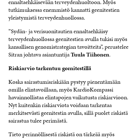
ennaltaehkäisevään terveydenhuoltoon. Myös
tutkimuksessa enemmistö kannatti geenitestien
yleistymistä terveydenhuollossa.
”Sydän- ja verisuonitautien ennaltaehkäisy
terveydenhuollossa geenitestien avulla tukisi myös
kansallisen genomistrategian tavoitteita”, perustelee
Sitran johtava asiantuntija
Tuula Tiihonen
.
Riskiarvio tarkentuu geenitestillä
Koska sairastumisriskiään pystyy pienentämään
omilla elintavoillaan, myös KardioKompassi
havainnollistaa elintapojen vaikutusta riskiarvioon.
Nyt kuitenkin riskiarviota voidaan tarkentaa
merkitsevästi geenitestin avulla, sillä puolet riskistä
sairastua tulee perimästä.
Tieto perinnöllisestä riskistä on tärkeää myös