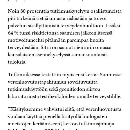
Noin 80 prosenttia tutkimuskyselyyn osallistuneista
piti tärkeänä tietää omasta riskistään ja toivoi
palvelun sisällyttämistä terveydenhuoltoon. Lisäksi
64 % tunsi riskitietonsa saamisen jälkeen itsensä
motivoituneeksi pitämään parempaa huolta
terveydestään. Sitra on saanut aiemmin omassa
kansalaisten asennekyselyssä samansuuntaisia
tuloksia.
Tutkimuksessa testattiin myös ensi kertaa Suomessa
verenluovutustapahtuman soveltuvuutta
tutkimuskäyttöön sekä geenitiedon siirtoa
laboratoriosta testihenkilöiden omalle terveystilille.
”Käsityksemme vahvistui siitä, että verenluovutusta
voidaan käyttää pienellä lisätyöllä biologisten
aineistojen keräämiseen”, kertoo tutkimusjohtaja