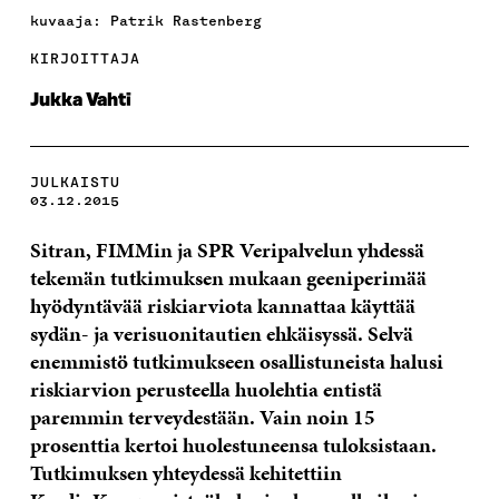
kuvaaja: Patrik Rastenberg
KIRJOITTAJA
Jukka Vahti
JULKAISTU
03.12.2015
Sitran, FIMMin ja SPR Veripalvelun yhdessä
tekemän tutkimuksen mukaan geeniperimää
hyödyntävää riskiarviota kannattaa käyttää
sydän- ja verisuonitautien ehkäisyssä. Selvä
enemmistö tutkimukseen osallistuneista halusi
riskiarvion perusteella huolehtia entistä
paremmin terveydestään. Vain noin 15
prosenttia kertoi huolestuneensa tuloksistaan.
Tutkimuksen yhteydessä kehitettiin