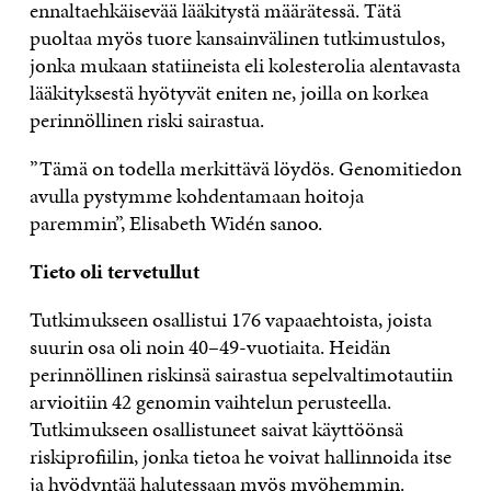
ennaltaehkäisevää lääkitystä määrätessä. Tätä
puoltaa myös tuore kansainvälinen tutkimustulos,
jonka mukaan statiineista eli kolesterolia alentavasta
lääkityksestä hyötyvät eniten ne, joilla on korkea
perinnöllinen riski sairastua.
”Tämä on todella merkittävä löydös. Genomitiedon
avulla pystymme kohdentamaan hoitoja
paremmin”, Elisabeth Widén sanoo.
Tieto oli tervetullut
Tutkimukseen osallistui 176 vapaaehtoista, joista
suurin osa oli noin 40–49-vuotiaita. Heidän
perinnöllinen riskinsä sairastua sepelvaltimotautiin
arvioitiin 42 genomin vaihtelun perusteella.
Tutkimukseen osallistuneet saivat käyttöönsä
riskiprofiilin, jonka tietoa he voivat hallinnoida itse
ja hyödyntää halutessaan myös myöhemmin.