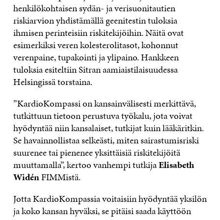
henkilökohtaisen sydän- ja verisuonitautien
riskiarvion yhdistämällä geenitestin tuloksia
ihmisen perinteisiin riskitekijöihin. Näitä ovat
esimerkiksi veren kolesterolitasot, kohonnut
verenpaine, tupakointi ja ylipaino. Hankkeen
tuloksia esiteltiin Sitran aamiaistilaisuudessa
Helsingissä torstaina.
”KardioKompassi on kansainvälisesti merkittävä,
tutkittuun tietoon perustuva työkalu, jota voivat
hyödyntää niin kansalaiset, tutkijat kuin lääkäritkin.
Se havainnollistaa selkeästi, miten sairastumisriski
suurenee tai pienenee yksittäisiä riskitekijöitä
muuttamalla”, kertoo vanhempi tutkija
Elisabeth
Widén
FIMMistä.
Jotta KardioKompassia voitaisiin hyödyntää yksilön
ja koko kansan hyväksi, se pitäisi saada käyttöön