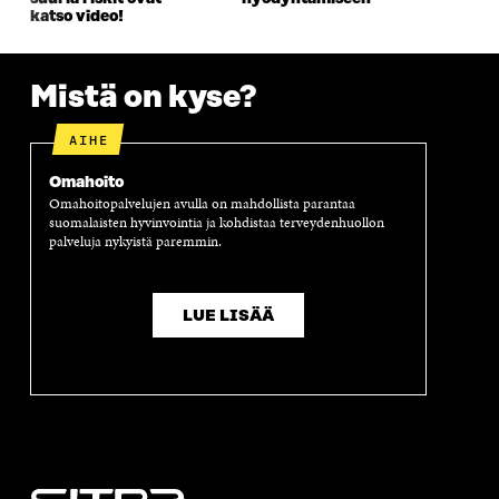
K
U
K
K
katso video!
U
N
U
K
N
A
N
U
A
S
A
N
S
S
S
A
Mistä on kyse?
S
A
S
S
A
A
S
AIHE
A
Omahoito
Omahoitopalvelujen avulla on mahdollista parantaa
suomalaisten hyvinvointia ja kohdistaa terveydenhuollon
palveluja nykyistä paremmin.
LUE LISÄÄ