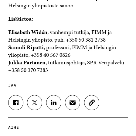
Helsingin yliopistosta sanoo.
Lisätietoa:
Elisabeth Widén
, vanhempi tutkija, FIMM ja
Helsingin yliopisto, puh. +350 50 381 2738
Samuli Ripatti
, professori, FIMM ja Helsingin
yliopisto,
+358 40 567 0826
Jukka Partanen
, tutkimusjohtaja, SPR Veripalvelu
+358 50 370 7383
JAA
J
J
J
J
K
A
A
A
A
O
A
A
A
A
P
F
T
L
S
I
A
W
I
Ä
O
AIHE
C
I
N
H
I