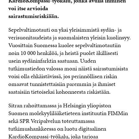
KardioKompassi-työkalu, jonka avulla ihminen
voi itse arvioida
sairastumisriskiään.
Sepelvaltimotauti on yksi yleisimmistä sydän- ja
verisuonitaudeista ja suomalaisten yleisin kuolinsyy.
Vuosittain Suomessa kuolee sepelvaltimotautiin
noin 10 000 henkilöä, ja heistä puolet äkillisesti
usein sydäninfarktin saatuaan. Uuden
tutkimustiedon valossa moni näistä sairastumisista
voisi olla ehkäistävissä, jos perinnöllisen riskin
omaavat tunnistettaisiin paremmin ja ihmiset
saataisiin tietoiseksi kohonneesta riskistään.
Sitran rahoittamassa ja Helsingin yliopiston
Suomen molekyylilääketieteen instituutin FIMMin
sekä SPR Veripalvelun toteuttamassa
tutkimushankkeessa on luotu digitaalinen
KardioKompassi-työkalu, joka tarjoaa