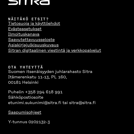
NÄITÄKÖ ETSIT?
Tietosuoja ja käyttöehdot
Evästeasetukset
Ilmoituskanava
Saavutettavuusseloste
Asiakirjajulkisuuskuvaus
Sitran digitaalinen viestintä ja verkkopalvelut
OTA YHTEYTTÄ
Suomen itsenäisyyden juhlarahasto Sitra
Itämerenkatu 11-13, PL 160,
00181 Helsinki
Puhelin +358 294 618 991
Sähköpostiosoite
etunimi.sukunimi@sitra.fi tai sitra@sitra.fi
Saapumisohjeet
Y-tunnus 0202132-3