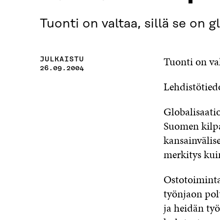
Tuonti on valtaa, sillä se on 
Tuonti on va
JULKAISTU
26.09.2004
Lehdistötied
Globalisaati
Suomen kilpa
kansainvälis
merkitys kui
Ostotoimint
työnjaon polt
ja heidän työ