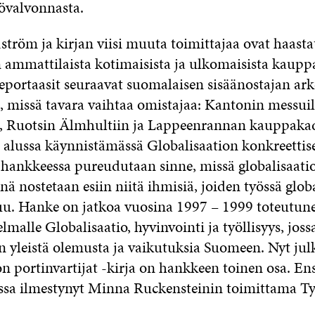
tövalvonnasta.
röm ja kirjan viisi muuta toimittajaa ovat haastate
 ammattilaista kotimaisista ja ulkomaisista kauppa
eportaasit seuraavat suomalaisen sisäänostajan arke
, missä tavara vaihtaa omistajaa: Kantonin messuil
le, Ruotsin Älmhultiin ja Lappeenrannan kauppakadu
alussa käynnistämässä Globalisaation konkreettis
-hankkeessa pureudutaan sinne, missä globalisaatio
inä nostetaan esiin niitä ihmisiä, joiden työssä glob
uu. Hanke on jatkoa vuosina 1997 – 1999 toteutunee
malle Globalisaatio, hyvinvointi ja työllisyys, jossa
n yleistä olemusta ja vaikutuksia Suomeen. Nyt julk
on portinvartijat -kirja on hankkeen toinen osa. 
ssa ilmestynyt Minna Ruckensteinin toimittama T