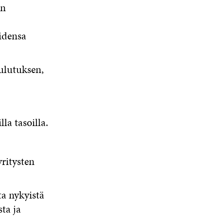
in
idensa
ulutuksen,
la tasoilla.
ritysten
ta nykyistä
ta ja