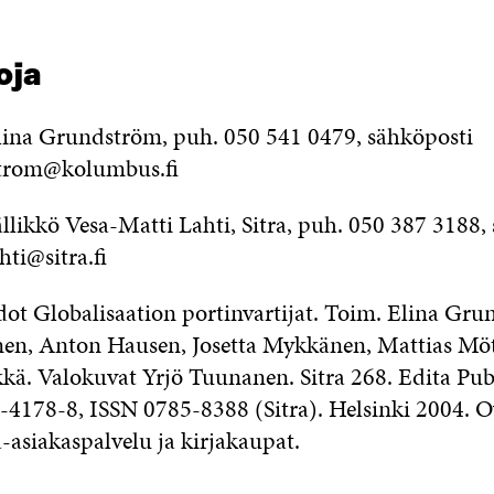
oja
lina Grundström, puh. 050 541 0479, sähköposti
strom@kolumbus.fi
likkö Vesa-Matti Lahti, Sitra, puh. 050 387 3188,
hti@sitra.fi
edot Globalisaation portinvartijat. Toim. Elina Gr
nen, Anton Hausen, Josetta Mykkänen, Mattias Möt
kä. Valokuvat Yrjö Tuunanen. Sitra 268. Edita Pub
4178-8, ISSN 0785-8388 (Sitra). Helsinki 2004. O
-asiakaspalvelu ja kirjakaupat.