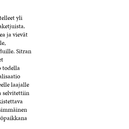
lleet yli
ketjuista.
a ja vievät
le,
ille. Sitran
et
 todella
alisaatio
lle laajalle
 selvitettiin
istettava
Ensimmäinen
yöpaikkana