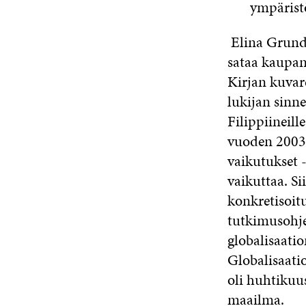
ympäris
Elina Grundst
sataa kaupan
Kirjan kuvar
lukijan sinne
Filippiineil
vuoden 2003 
vaikutukset 
vaikuttaa. Si
konkretisoit
tutkimusohjel
globalisaatio
Globalisaati
oli huhtikuu
maailma.