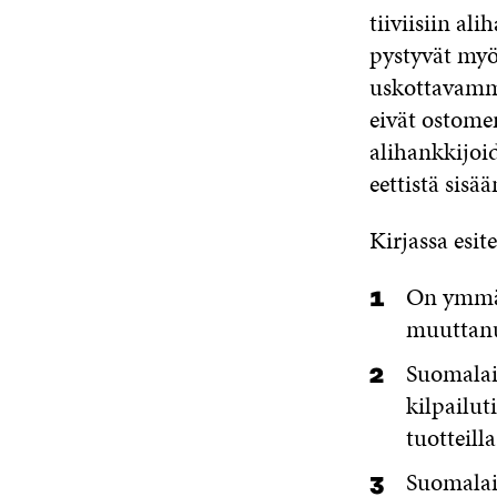
tiiviisiin al
pystyvät myö
uskottavammi
eivät ostome
alihankkijoid
eettistä si
Kirjassa esi
On ymmär
muuttanu
Suomalai
kilpailut
tuotteill
Suomalai