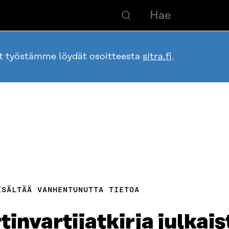
ot työstämme löydät osoitteesta
sitra.fi
.
ISÄLTÄÄ VANHENTUNUTTA TIETOA
invartijatkirja julkais