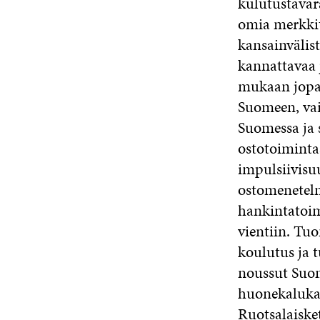
kulutustavar
omia merkkit
kansainvälis
kannattavaa j
mukaan jopa 
Suomeen, vaik
Suomessa ja 
ostotoiminta
impulsiivisu
ostomenetelm
hankintatoi
vientiin. Tuo
koulutus ja 
noussut Suom
huonekalukau
Ruotsalaiske