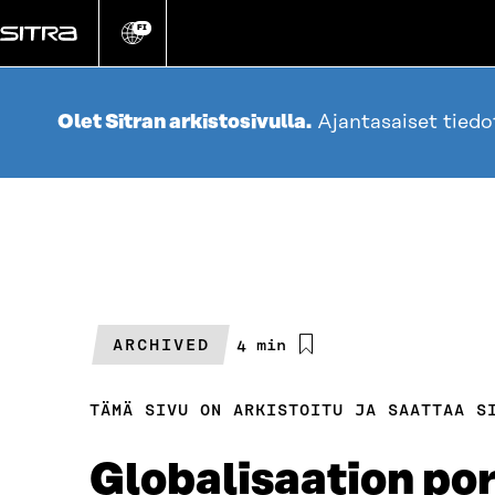
Siirry
suoraan
FI
Vaihda
sivuston
sisältöön
kieli
Olet Sitran arkistosivulla.
Ajantasaiset tied
ARCHIVED
Arvioitu
4 min
lukuaika
TÄMÄ SIVU ON ARKISTOITU JA SAATTAA S
Globalisaation port