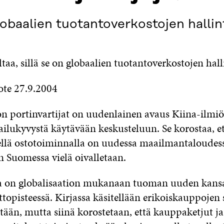
globaalien tuotantoverkostojen hallin
ltaa, sillä se on globaalien tuotantoverkostojen h
ote 27.9.2004
on portinvartijat on uudenlainen avaus Kiina-ilmiö
ilukyvystä käytävään keskusteluun. Se korostaa, e
ellä ostotoiminnalla on uudessa maailmantaloude
n Suomessa vielä oivalletaan.
a on globalisaation mukanaan tuoman uuden kansa
topisteessä. Kirjassa käsitellään erikoiskauppojen 
tään, mutta siinä korostetaan, että kauppaketjut ja