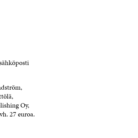
 sähköposti
undström,
tölä,
lishing Oy,
vh. 27 euroa.