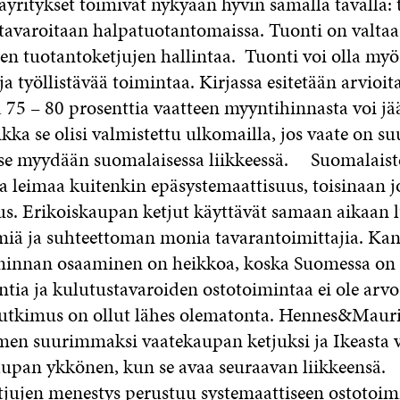
ayritykset toimivat nykyään hyvin samalla tavalla: 
avaroitaan halpatuotantomaissa. Tuonti on valtaa,
ten tuotantoketjujen hallintaa. Tuonti voi olla myö
a työllistävää toimintaa. Kirjassa esitetään arvioit
75 – 80 prosenttia vaatteen myyntihinnasta voi jä
ka se olisi valmistettu ulkomailla, jos vaate on su
se myydään suomalaisessa liikkeessä. Suomalaist
a leimaa kuitenkin epäsystemaattisuus, toisinaan 
us. Erikoiskaupan ketjut käyttävät samaan aikaan l
iä ja suhteettoman monia tavarantoimittajia. Kan
minnan osaaminen on heikkoa, koska Suomessa on 
ntia ja kulutustavaroiden ostotoimintaa ei ole arvo
tutkimus on ollut lähes olematonta. Hennes&Mauri
en suurimmaksi vaatekaupan ketjuksi ja Ikeasta v
pan ykkönen, kun se avaa seuraavan liikkeensä.
tjujen menestys perustuu systemaattiseen ostotoim