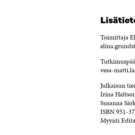
Lisätiet
Toimittaja E
elina.grund
Tutkimuspääl
vesa-matti.la
Julkaisun ti
Irina Haltso
Susanna Särk
ISBN 951-37-
Myynti Edita