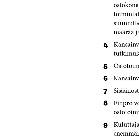
ostokone
toiminta
suunnitt
määrää ja
Kansainvä
tutkimuks
Ostotoimi
Kansainvä
Sisäänost
Finpro vo
ostotoim
Kuluttaja
enemmän n