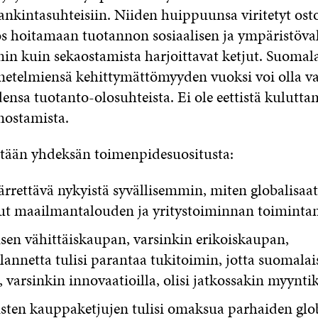
ihankintasuhteisiin. Niiden huippuunsa viritetyt ost
s hoitamaan tuotannon sosiaalisen ja ympäristöv
n kuin sekaostamista harjoittavat ketjut. Suomala
netelmiensä kehittymättömyyden vuoksi voi olla v
ensa tuotanto-olosuhteista. Ei ole eettistä kulutta
säänostamista.
tetään yhdeksän toimenpidesuositusta:
rettävä nykyistä syvällisemmin, miten globalisaat
t maailmantalouden ja yritystoiminnan toiminta
sen vähittäiskaupan, varsinkin erikoiskaupan,
ilannetta tulisi parantaa tukitoimin, jotta suomalais
a, varsinkin innovaatioilla, olisi jatkossakin myynti
sten kauppaketjujen tulisi omaksua parhaiden glo