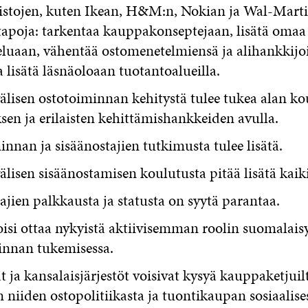
istojen, kuten Ikean, H&M:n, Nokian ja Wal-Mart
tapoja: tarkentaa kauppakonseptejaan, lisätä omaa
eluaan, vähentää ostomenetelmiensä ja alihankkijo
 lisätä läsnäoloaan tuotantoalueilla.
lisen ostotoiminnan kehitystä tulee tukea alan ko
en ja erilaisten kehittämishankkeiden avulla.
nnan ja sisäänostajien tutkimusta tulee lisätä.
lisen sisäänostamisen koulutusta pitää lisätä kaikil
ajien palkkausta ja statusta on syytä parantaa.
isi ottaa nykyistä aktiivisemman roolin suomalaisy
innan tukemisessa.
t ja kansalaisjärjestöt voisivat kysyä kauppaketjuil
iiden ostopolitiikasta ja tuontikaupan sosiaalises