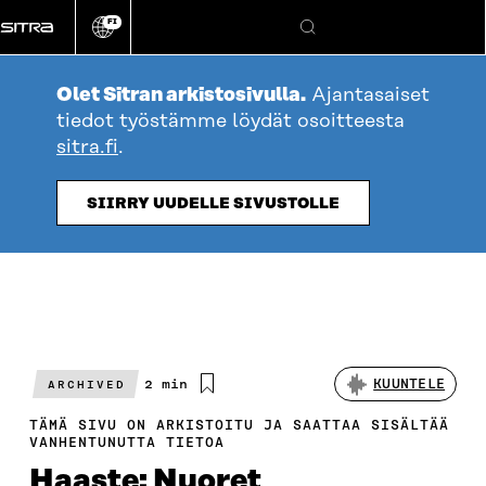
Siirry
FI
suoraan
Vaihda
Hae
sivuston
sisältöön
kieli
Olet Sitran arkistosivulla.
Ajantasaiset
tiedot työstämme löydät osoitteesta
sitra.fi
.
SIIRRY UUDELLE SIVUSTOLLE
Arvioitu
2 min
KUUNTELE
ARCHIVED
lukuaika
TÄMÄ SIVU ON ARKISTOITU JA SAATTAA SISÄLTÄÄ
VANHENTUNUTTA TIETOA
Haaste: Nuoret