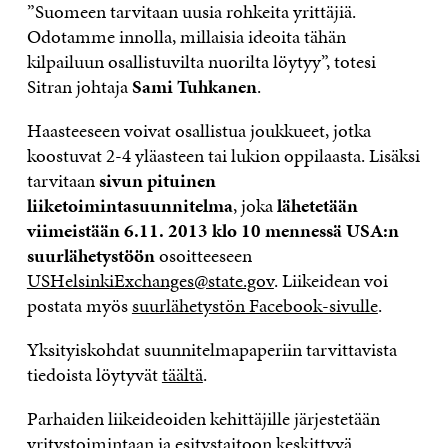
”Suomeen tarvitaan uusia rohkeita yrittäjiä.
Odotamme innolla, millaisia ideoita tähän
kilpailuun osallistuvilta nuorilta löytyy”, totesi
Sitran johtaja
Sami Tuhkanen
.
Haasteeseen voivat osallistua joukkueet, jotka
koostuvat 2-4 yläasteen tai lukion oppilaasta. Lisäksi
tarvitaan
sivun pituinen
liiketoimintasuunnitelma
, joka
lähetetään
viimeistään 6.11. 2013 klo 10 mennessä USA:n
suurlähetystöön
osoitteeseen
USHelsinkiExchanges@state.gov
. Liikeidean voi
postata myös
suurlähetystön Facebook-sivulle
.
Yksityiskohdat suunnitelmapaperiin tarvittavista
tiedoista löytyvät
täältä
.
Parhaiden liikeideoiden kehittäjille järjestetään
yritystoimintaan ja esitystaitoon keskittyvä