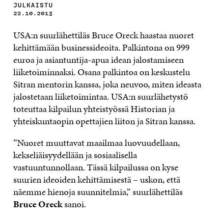
JULKAISTU
22.10.2013
USA:n suurlähettiläs Bruce Oreck haastaa nuoret
kehittämään businessideoita. Palkintona on 999
euroa ja asiantuntija-apua idean jalostamiseen
liiketoiminnaksi. Osana palkintoa on keskustelu
Sitran mentorin kanssa, joka neuvoo, miten ideasta
jalostetaan liiketoimintaa. USA:n suurlähetystö
toteuttaa kilpailun yhteistyössä Historian ja
yhteiskuntaopin opettajien liiton ja Sitran kanssa.
”Nuoret muuttavat maailmaa luovuudellaan,
kekseliäisyydellään ja sosiaalisella
vastuuntunnollaan. Tässä kilpailussa on kyse
suurien ideoiden kehittämisestä – uskon, että
näemme hienoja suunnitelmia,” suurlähettiläs
Bruce Oreck
sanoi.