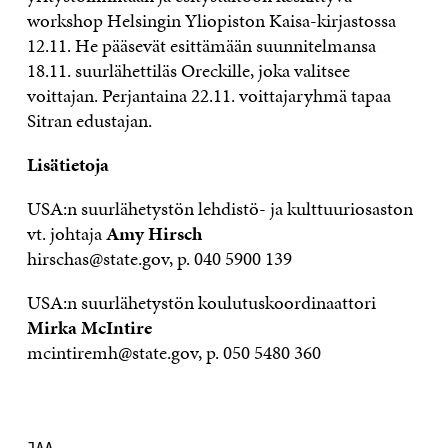
workshop Helsingin Yliopiston Kaisa-kirjastossa
12.11. He pääsevät esittämään suunnitelmansa
18.11. suurlähettiläs Oreckille, joka valitsee
voittajan. Perjantaina 22.11. voittajaryhmä tapaa
Sitran edustajan.
Lisätietoja
USA:n suurlähetystön lehdistö- ja kulttuuriosaston
vt. johtaja
Amy Hirsch
hirschas@state.gov, p. 040 5900 139
USA:n suurlähetystön koulutuskoordinaattori
Mirka McIntire
mcintiremh@state.gov, p. 050 5480 360
JAA