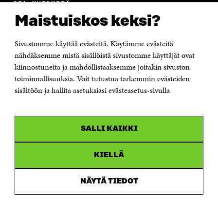
OTA YHTEYTTÄ
Suomen itsenäisyyden juhlarahasto Sitra
Maistuiskos keksi?
Itämerenkatu 11-13, PL 160,
00181 Helsinki
Sivustomme käyttää evästeitä. Käytämme evästeitä
Puhelin +358 294 618 991
Sähköpostiosoite
nähdäksemme mistä sisällöistä sivustomme käyttäjät ovat
etunimi.sukunimi@sitra.fi tai sitra@sitra.fi
kiinnostuneita ja mahdollistaaksemme joitakin sivuston
Saapumisohjeet
toiminnallisuuksia. Voit tutustua tarkemmin evästeiden
sisältöön ja hallita asetuksiasi evästeasetus-sivulla
Y-tunnus 0202132-3
OLEMME NÄISSÄ SOMEISSA
SALLI KAIKKI
Facebook
Avautuu
uudessa
Linkedin
ikkunassa
KIELLÄ
Avautuu
uudessa
Youtube
ikkunassa
Avautuu
NÄYTÄ TIEDOT
uudessa
Instagram
ikkunassa
Avautuu
uudessa
ikkunassa