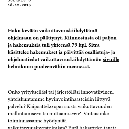
JULKAISTU
18.12.2015
Haku kevään vaikuttavuuskiihdyttämö-
ohjelmaan on päättynyt. Kiinnostusta oli paljon
ja hakemuksia tuli yhteensä 79 kpl. Sitra
käsittelee hakemukset ja päivittää osallistuja- ja
ohjelmatiedot vaikuttavuuskiihdyttämön
sivuille
helmikuun puoleenväliin mennessä.
Onko yritykselläsi tai järjestölläsi innovatiivinen,
yhteiskuntamme hyvinvointihaasteisiin liittyvä
palvelu? Kaipaatteko sparrausta vaikuttavuuden
mallintamiseen tai mittaamiseen? Voitaisiinko
toiminnassanne hyödyntää
vaikuttavuusinvestoimista? Entä haluatteko tavata