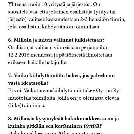
Yhteensä noin 10 yritystä ja järjestöä. On
suositeltavaa, että jokainen osallistuja (yritys tai
järjestö) valitsee keskuudestaan 2-3 henkilön tiimin,
joka osallistuu kiihdyttämön toimintaan.
6. Milloin ja miten valinnat julkistetaan?
Osallistujat valitaan viimeistään perjantaihin
12.2.2016 mennessä ja päätöksestä ilmoitetaan
erikseen kaikille hakijoille.
7. Voiko kiihdyttämöön hakea, jos palvelu on
vasta ideatasolla?
Ei voi. Vaikuttavuuskiihdyttämö tukee Oy- tai Ry-
muotoisia toimijoita, joilla on jo olemassa olevaa
(liike)toimintaa.
8. Millaisia kysymyksiä hakulomakkeessa on ja
kuinka pitkään sen kestäminen täyttää?
Hakulomakkeessa on 20 kysymystä ja sen