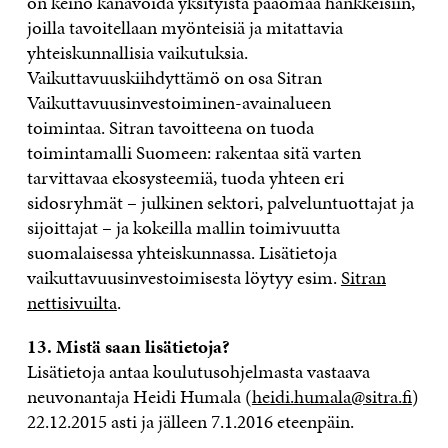
on keino kanavoida yksityistä pääomaa hankkeisiin,
joilla tavoitellaan myönteisiä ja mitattavia
yhteiskunnallisia vaikutuksia.
Vaikuttavuuskiihdyttämö on osa Sitran
Vaikuttavuusinvestoiminen-avainalueen
toimintaa.
Sitran tavoitteena on tuoda
toimintamalli Suomeen: rakentaa sitä varten
tarvittavaa ekosysteemiä, tuoda yhteen eri
sidosryhmät – julkinen sektori, palveluntuottajat ja
sijoittajat – ja kokeilla mallin toimivuutta
suomalaisessa yhteiskunnassa. Lisätietoja
vaikuttavuusinvestoimisesta löytyy esim.
Sitran
nettisivuilta
.
13. Mistä saan lisätietoja?
Lisätietoja antaa koulutusohjelmasta vastaava
neuvonantaja Heidi Humala (
heidi.humala@sitra.fi
)
22.12.2015 asti ja jälleen 7.1.2016 eteenpäin.