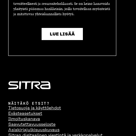
tavoitteellisesti ja resurssitehokkaasti. Se on keino kanavoida
yksityistä pääomaa hankkeisiin, joilla tavoitellaan myönteistä
ja mitattavaa yhteiskunnallista hyötyä.
LUE LISÄÄ
NÄITÄKÖ ETSIT?
Tietosuoja ja käyttöehdot
Evästeasetukset
Ilmoituskanava
Saavutettavuusseloste
Asiakirjajulkisuuskuvaus
Sitran digitaalinen viestintä ja verkkopalvelut