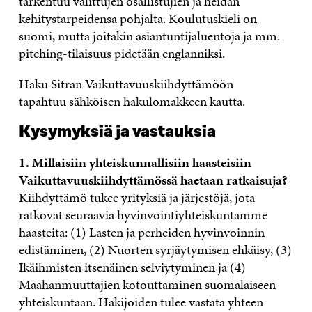
tarkentuu valittujen osallistujien ja heidän
kehitystarpeidensa pohjalta.
Koulutuskieli on
suomi, mutta joitakin asiantuntijaluentoja ja mm.
pitching-tilaisuus pidetään englanniksi.
Haku Sitran Vaikuttavuuskiihdyttämöön
tapahtuu
sähköisen hakulomakkeen
kautta.
Kysymyksiä ja vastauksia
1. Millaisiin yhteiskunnallisiin haasteisiin
Vaikuttavuuskiihdyttämössä haetaan ratkaisuja?
Kiihdyttämö tukee yrityksiä ja järjestöjä, jota
ratkovat seuraavia hyvinvointiyhteiskuntamme
haasteita: (1) Lasten ja perheiden hyvinvoinnin
edistäminen, (2) Nuorten syrjäytymisen ehkäisy, (3)
Ikäihmisten itsenäinen selviytyminen ja (4)
Maahanmuuttajien kotouttaminen suomalaiseen
yhteiskuntaan. Hakijoiden tulee vastata yhteen