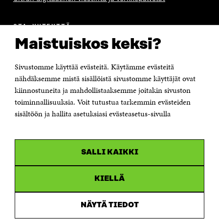
OTA YHTEYTTÄ
Suomen itsenäisyyden juhlarahasto Sitra
Maistuiskos keksi?
Itämerenkatu 11-13, PL 160,
00181 Helsinki
Sivustomme käyttää evästeitä. Käytämme evästeitä
Puhelin +358 294 618 991
Sähköpostiosoite
nähdäksemme mistä sisällöistä sivustomme käyttäjät ovat
etunimi.sukunimi@sitra.fi tai sitra@sitra.fi
kiinnostuneita ja mahdollistaaksemme joitakin sivuston
toiminnallisuuksia. Voit tutustua tarkemmin evästeiden
Saapumisohjeet
sisältöön ja hallita asetuksiasi evästeasetus-sivulla
Y-tunnus 0202132-3
OLEMME NÄISSÄ SOMEISSA
SALLI KAIKKI
Facebook
Avautuu
uudessa
Linkedin
ikkunassa
KIELLÄ
Avautuu
uudessa
Youtube
ikkunassa
Avautuu
NÄYTÄ TIEDOT
uudessa
Instagram
ikkunassa