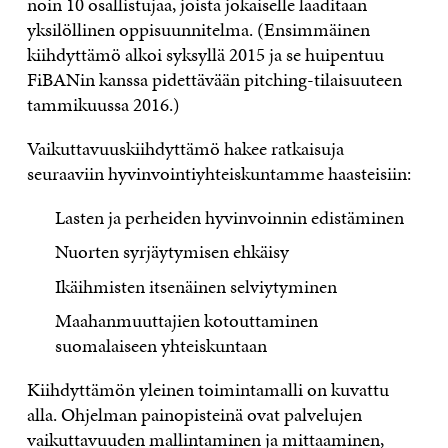
noin 10 osallistujaa, joista jokaiselle laaditaan
yksilöllinen oppisuunnitelma. (Ensimmäinen
kiihdyttämö alkoi syksyllä 2015 ja se huipentuu
FiBANin kanssa pidettävään pitching-tilaisuuteen
tammikuussa 2016.)
Vaikuttavuuskiihdyttämö hakee ratkaisuja
seuraaviin hyvinvointiyhteiskuntamme haasteisiin:
Lasten ja perheiden hyvinvoinnin edistäminen
Nuorten syrjäytymisen ehkäisy
Ikäihmisten itsenäinen selviytyminen
Maahanmuuttajien kotouttaminen
suomalaiseen yhteiskuntaan
Kiihdyttämön yleinen toimintamalli on kuvattu
alla. Ohjelman painopisteinä ovat palvelujen
vaikuttavuuden mallintaminen ja mittaaminen,