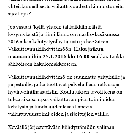
yhteiskunnallisesta vaikuttavuudesta kiinnostuneita
sijoittajia?
Jos vastaat ’kyllä’ yhteen tai kaikkiin näistä
kysymyksistä ja tiimillänne on maalis–kesäkuussa
2016 aikaa kehitystyölle, tutustu ja hae Sitran
Vaikuttavuuskiihdyttämöön.
Haku jatkuu
maanantaihin 25.1.2016 klo 16.00 saakka.
Linkki
sähköiseen hakulomakkeeseen
.
Vaikuttavuuskiihdyttämö on suunnattu yrityksille ja
järjestöille, jotka tuottavat palveluillaan ratkaisuja
hyvinvointihaasteisiin. Koulutuksen tavoitteena on
tukea aikaisempaa vaikuttavampien toimijoiden
kehitystä ja luoda uudenlaisia kanavia
vaikuttavuustoimijoiden ja sijoittajien välille.
Keväällä järjestettävään kiihdyttämöön valitaan