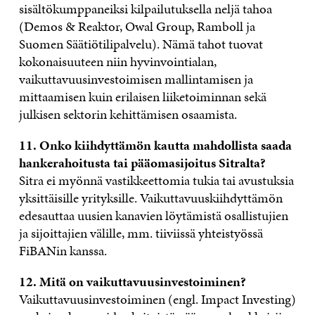
sisältökumppaneiksi kilpailutuksella neljä tahoa
(Demos & Reaktor, Owal Group, Ramboll ja
Suomen Säätiötilipalvelu). Nämä tahot tuovat
kokonaisuuteen niin hyvinvointialan,
vaikuttavuusinvestoimisen mallintamisen ja
mittaamisen kuin erilaisen liiketoiminnan sekä
julkisen sektorin kehittämisen osaamista.
11. Onko kiihdyttämön kautta mahdollista saada
hankerahoitusta tai pääomasijoitus Sitralta?
Sitra ei myönnä vastikkeettomia tukia tai avustuksia
yksittäisille yrityksille. Vaikuttavuuskiihdyttämön
edesauttaa uusien kanavien löytämistä osallistujien
ja sijoittajien välille, mm. tiiviissä yhteistyössä
FiBANin kanssa.
12. Mitä on vaikuttavuusinvestoiminen?
Vaikuttavuusinvestoiminen (engl. Impact Investing)