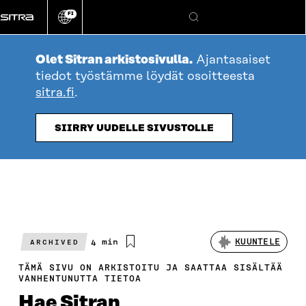
Siirry
FI
suoraan
Vaihda
Hae
sivuston
sisältöön
kieli
Olet Sitran arkistosivulla.
Ajantasaiset
tiedot työstämme löydät osoitteesta
sitra.fi
.
SIIRRY UUDELLE SIVUSTOLLE
Arvioitu
4 min
KUUNTELE
ARCHIVED
lukuaika
TÄMÄ SIVU ON ARKISTOITU JA SAATTAA SISÄLTÄÄ
VANHENTUNUTTA TIETOA
Hae Sitran