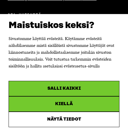
OTA YHTEYTTÄ
Suomen itsenäisyyden juhlarahasto Sitra
Maistuiskos keksi?
Itämerenkatu 11-13, PL 160,
00181 Helsinki
Sivustomme käyttää evästeitä. Käytämme evästeitä
Puhelin +358 294 618 991
Sähköpostiosoite
nähdäksemme mistä sisällöistä sivustomme käyttäjät ovat
etunimi.sukunimi@sitra.fi tai sitra@sitra.fi
kiinnostuneita ja mahdollistaaksemme joitakin sivuston
Saapumisohjeet
toiminnallisuuksia. Voit tutustua tarkemmin evästeiden
sisältöön ja hallita asetuksiasi evästeasetus-sivulla
Y-tunnus 0202132-3
OLEMME NÄISSÄ SOMEISSA
SALLI KAIKKI
Facebook
Avautuu
uudessa
Linkedin
ikkunassa
KIELLÄ
Avautuu
uudessa
Youtube
ikkunassa
Avautuu
NÄYTÄ TIEDOT
uudessa
Instagram
ikkunassa