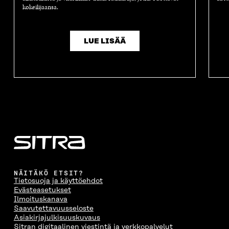
kokeilijaansa.
LUE LISÄÄ
NÄITÄKÖ ETSIT?
Tietosuoja ja käyttöehdot
Evästeasetukset
Ilmoituskanava
Saavutettavuusseloste
Asiakirjajulkisuuskuvaus
Sitran digitaalinen viestintä ja verkkopalvelut