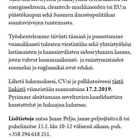
energiasektorin, cleantech-markkinoiden tai EU:n
päästökaupan sekä Suomen ilmastopolitiikan
suuntaviivojen tuntemusta.
Työskentelemme tiiviisti tiiminä ja panostamme
voimakkaasti tulosten viestintään sekä yhteistyöhön
kotimaisten ja kansainvälisten sidosryhmien kanssa,
joten vahvat kommunikointi- ja esiintymistaidot
suomeksi ja englanniksi ovat eduksi.
Lähetä hakemuksesi, CV:si ja palkkatoiveesi
tästä
linkistä
viimeistään sunnuntaina
17.2.2019
.
Pyrimme aloittamaan soveltuvien kandidaattien
haastattelut jo hakuajan kuluessa.
Lisätietoja
antaa Janne Peljo, janne.peljo@sitra.fi tai
puhelimitse 15.2. klo 10-12 välisenä aikana, puh.
+358 294 618 251.