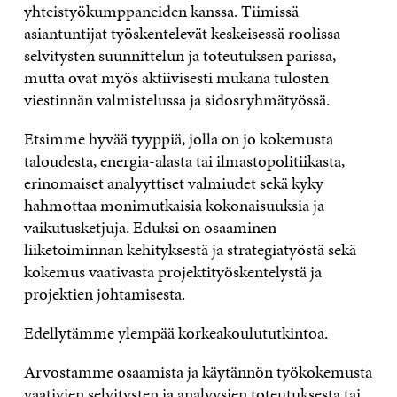
yhteistyökumppaneiden kanssa. Tiimissä
asiantuntijat työskentelevät keskeisessä roolissa
selvitysten suunnittelun ja toteutuksen parissa,
mutta ovat myös aktiivisesti mukana tulosten
viestinnän valmistelussa ja sidosryhmätyössä.
Etsimme hyvää tyyppiä, jolla on jo kokemusta
taloudesta, energia-alasta tai ilmastopolitiikasta,
erinomaiset analyyttiset valmiudet sekä kyky
hahmottaa monimutkaisia kokonaisuuksia ja
vaikutusketjuja. Eduksi on osaaminen
liiketoiminnan kehityksestä ja strategiatyöstä sekä
kokemus vaativasta projektityöskentelystä ja
projektien johtamisesta.
Edellytämme ylempää korkeakoulututkintoa.
Arvostamme osaamista ja käytännön työkokemusta
vaativien selvitysten ja analyysien toteutuksesta tai