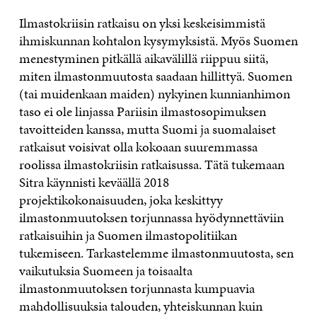
Ilmastokriisin ratkaisu on yksi keskeisimmistä
ihmiskunnan kohtalon kysymyksistä. Myös Suomen
menestyminen pitkällä aikavälillä riippuu siitä,
miten ilmastonmuutosta saadaan hillittyä. Suomen
(tai muidenkaan maiden) nykyinen kunnianhimon
taso ei ole linjassa Pariisin ilmastosopimuksen
tavoitteiden kanssa, mutta Suomi ja suomalaiset
ratkaisut voisivat olla kokoaan suuremmassa
roolissa ilmastokriisin ratkaisussa. Tätä tukemaan
Sitra käynnisti keväällä 2018
projektikokonaisuuden, joka keskittyy
ilmastonmuutoksen torjunnassa hyödynnettäviin
ratkaisuihin ja Suomen ilmastopolitiikan
tukemiseen. Tarkastelemme ilmastonmuutosta, sen
vaikutuksia Suomeen ja toisaalta
ilmastonmuutoksen torjunnasta kumpuavia
mahdollisuuksia talouden, yhteiskunnan kuin