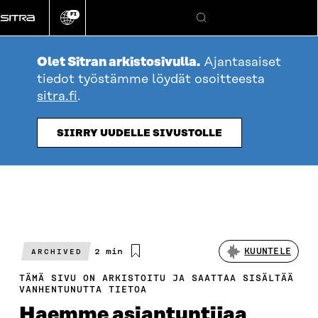
Siirry
FI
suoraan
Vaihda
Hae
sivuston
sisältöön
kieli
Olet Sitran arkistosivulla.
Ajantasaiset
tiedot työstämme löydät osoitteesta
sitra.fi
.
SIIRRY UUDELLE SIVUSTOLLE
Arvioitu
2 min
KUUNTELE
ARCHIVED
lukuaika
TÄMÄ SIVU ON ARKISTOITU JA SAATTAA SISÄLTÄÄ
VANHENTUNUTTA TIETOA
Haemme asiantuntijaa