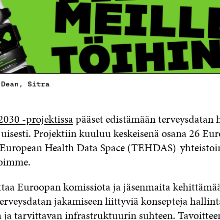
 Dean, Sitra
2030 -projektissa
pääset edistämään terveysdatan 
uisesti. Projektiin kuuluu keskeisenä osana 26 E
 European Health Data Space (TEHDAS)-yhteistoi
noimme.
aa Euroopan komissiota ja jäsenmaita kehittämää
erveysdatan jakamiseen liittyviä konsepteja hallint
 ja tarvittavan infrastruktuurin suhteen. Tavoittee