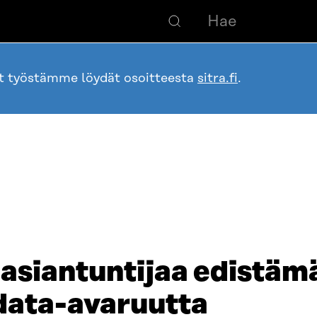
ot työstämme löydät osoitteesta
sitra.fi
.
asiantuntijaa edistäm
data-avaruutta