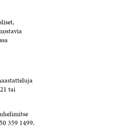
iset,
nostavia
ssa
aastatteluja
21 tai
puhelimitse
 50 359 1499.