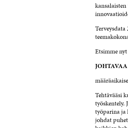
kansalaisten 
innovaatioid
Terveysdata 
teemakokona
Etsimme nyt
JOHTAVAA
määräaikaise
Tehtävääsi k
työskentely. 
työparina ja
johdat puhet