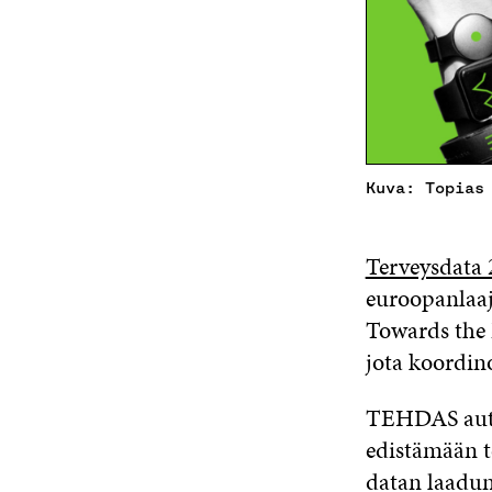
Kuva: Topias
Terveysdata 
euroopanlaaj
Towards the
jota koordi
TEHDAS autt
edistämään t
datan laadun