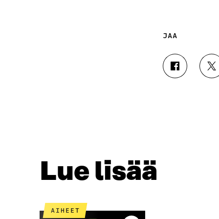
JAA
J
J
A
A
A
A
F
T
A
W
C
I
E
T
B
T
O
E
O
R
Lue lisää
K
I
I
S
S
S
S
Ä
A
A
AIHEET
A
V