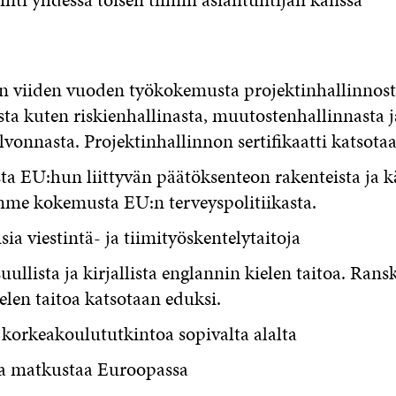
n viiden vuoden työkokemusta projektinhallinnosta
sta kuten riskienhallinasta, muutostenhallinnasta j
vonnasta. Projektinhallinnon sertifikaatti katsota
a EU:hun liittyvän päätöksenteon rakenteista ja k
me kokemusta EU:n terveyspolitiikasta.
ia viestintä- ja tiimityöskentelytaitoja
uullista ja kirjallista englannin kielen taitoa. Rans
elen taitoa katsotaan eduksi.
korkeakoulututkintoa sopivalta alalta
a matkustaa Euroopassa