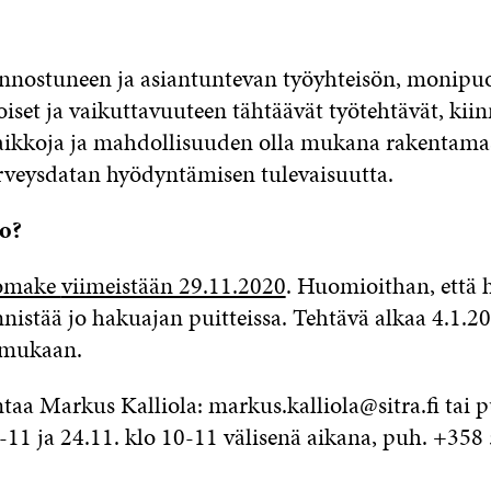
nostuneen ja asiantuntevan työyhteisön, monipuol
set ja vaikuttavuuteen tähtäävät työtehtävät, kiin
aikkoja ja mahdollisuuden olla mukana rakentama
veysdatan hyödyntämisen tulevaisuutta.
ko?
omake
viimeistään 29.11.2020
. Huomioithan, että h
nistää jo hakuajan puitteissa. Tehtävä alkaa 4.1.20
 mukaan.
ntaa Markus Kalliola: markus.kalliola@sitra.fi tai 
0-11 ja 24.11. klo 10-11 välisenä aikana, puh. +358