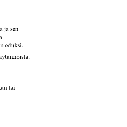
 ja sen
a
an eduksi.
äytännöistä.
kan tai