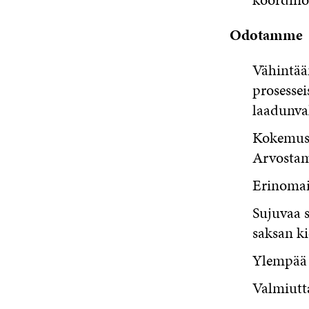
Odotamme
Vähintää
prosessei
laadunval
Kokemust
Arvostam
Erinomais
Sujuvaa s
saksan ki
Ylempää 
Valmiutt