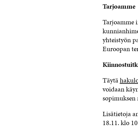
Tarjoamme
Tarjoamme in
kunnianhimoi
yhteistyön p
Euroopan ter
Kiinnostuit
Täytä
hakul
voidaan käyn
sopimuksen
Lisätietoja a
18.11. klo 1