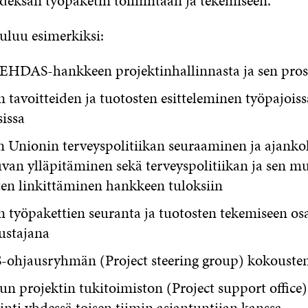
deksan työpaketin toimintaan ja tekemiseen.
uluu esimerkiksi:
EHDAS-hankkeen projektinhallinnasta ja sen prose
tavoitteiden ja tuotosten esitteleminen työpajoiss
sissa
 Unionin terveyspolitiikan seuraaminen ja ajanko
van ylläpitäminen sekä terveyspolitiikan ja sen m
ten linkittäminen hankkeen tuloksiin
 työpakettien seuranta ja tuotosten tekemiseen os
ustajana
hjausryhmän (Project steering group) kokousten
un projektin tukitoimiston (Project support office)
nti yhdessä toisen tiimin asiantuntijan kanssa