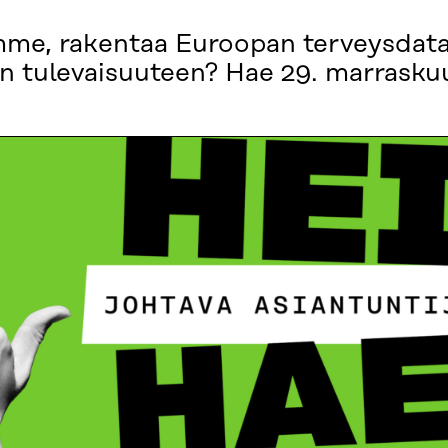
imme, rakentaa Euroopan terveysdata
an tulevaisuuteen? Hae 29. marrask