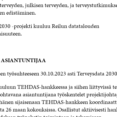
terveyden, julkisen terveyden, ja terveystutkimuks
en edistäminen.
2030 -projekti kuuluu Reilun datatalouden
isuuteen.
 ASIANTUNTIJAA
en työsuhteeseen 30.10.2023 asti Terveysdata 2030 
uuluun TEHDAS-hankkeessa ja siihen liittyvissä te
Johtavana asiantuntijana työskentelet projektijoht
 hänen sijaisenaan TEHDAS-hankkeen koordinaatt
ta 26 maan kokouksissa. Osallistut aktiivisesti ha