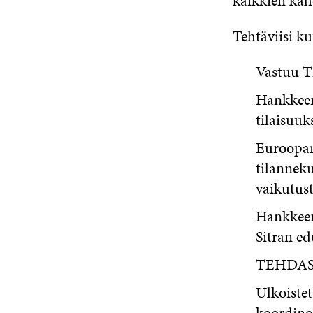
kaikkien kah
Tehtäviisi ku
Vastuu T
Hankkeen 
tilaisuuk
Euroopan
tilanneku
vaikutus
Hankkeen
Sitran ed
TEHDAS-o
Ulkoistet
koordinoi