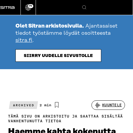
Siirry
FI
suoraan
Vaihda
Hae
sivuston
sisältöön
kieli
Olet Sitran arkistosivulla.
Ajantasaiset
tiedot työstämme löydät osoitteesta
sitra.fi
.
SIIRRY UUDELLE SIVUSTOLLE
Arvioitu
2 min
KUUNTELE
ARCHIVED
lukuaika
TÄMÄ SIVU ON ARKISTOITU JA SAATTAA SISÄLTÄÄ
VANHENTUNUTTA TIETOA
Haemme kahta kokenutta