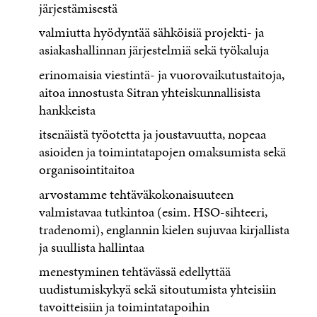
järjestämisestä
valmiutta hyödyntää sähköisiä projekti- ja
asiakashallinnan järjestelmiä sekä työkaluja
erinomaisia viestintä- ja vuorovaikutustaitoja,
aitoa innostusta Sitran yhteiskunnallisista
hankkeista
itsenäistä työotetta ja joustavuutta, nopeaa
asioiden ja toimintatapojen omaksumista sekä
organisointitaitoa
arvostamme tehtäväkokonaisuuteen
valmistavaa tutkintoa (esim. HSO-sihteeri,
tradenomi), englannin kielen sujuvaa kirjallista
ja suullista hallintaa
menestyminen tehtävässä edellyttää
uudistumiskykyä sekä sitoutumista yhteisiin
tavoitteisiin ja toimintatapoihin