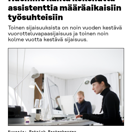
assistenttia määräaikaisiin
työsuhteisiin
Toinen sijaisuuksista on noin vuoden kestävä
vuorotteluvapaasijaisuus ja toinen noin
kolme vuotta kestävä sijaisuus.
Kuvaaja: Patrick Rastenberger