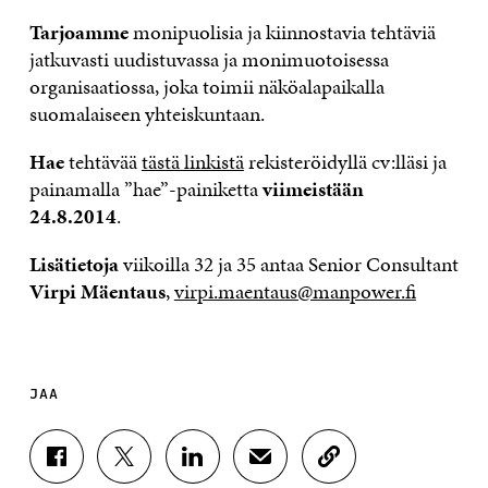
Tarjoamme
monipuolisia ja kiinnostavia tehtäviä
jatkuvasti uudistuvassa ja monimuotoisessa
organisaatiossa, joka toimii näköalapaikalla
suomalaiseen yhteiskuntaan.
Hae
tehtävää
tästä linkistä
rekisteröidyllä cv:lläsi ja
painamalla ”hae”-painiketta
viimeistään
24.8.2014
.
Lisätietoja
viikoilla 32 ja 35 antaa Senior Consultant
Virpi Mäentaus
,
virpi.maentaus@manpower.fi
JAA
J
J
J
J
K
A
A
A
A
O