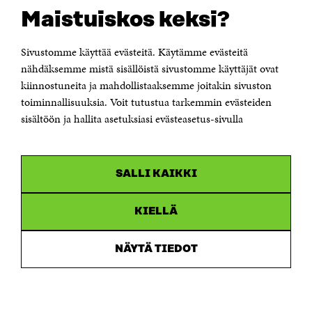
Suomen itsenäisyyden juhlarahasto Sitra
Maistuiskos keksi?
Itämerenkatu 11-13, PL 160,
00181 Helsinki
Sivustomme käyttää evästeitä. Käytämme evästeitä
Puhelin +358 294 618 991
Sähköpostiosoite
nähdäksemme mistä sisällöistä sivustomme käyttäjät ovat
etunimi.sukunimi@sitra.fi tai sitra@sitra.fi
kiinnostuneita ja mahdollistaaksemme joitakin sivuston
toiminnallisuuksia. Voit tutustua tarkemmin evästeiden
Saapumisohjeet
sisältöön ja hallita asetuksiasi evästeasetus-sivulla
Y-tunnus 0202132-3
OLEMME NÄISSÄ SOMEISSA
SALLI KAIKKI
Facebook
Avautuu
uudessa
Linkedin
ikkunassa
KIELLÄ
Avautuu
uudessa
Youtube
ikkunassa
Avautuu
NÄYTÄ TIEDOT
uudessa
Instagram
ikkunassa
Avautuu
uudessa
ikkunassa