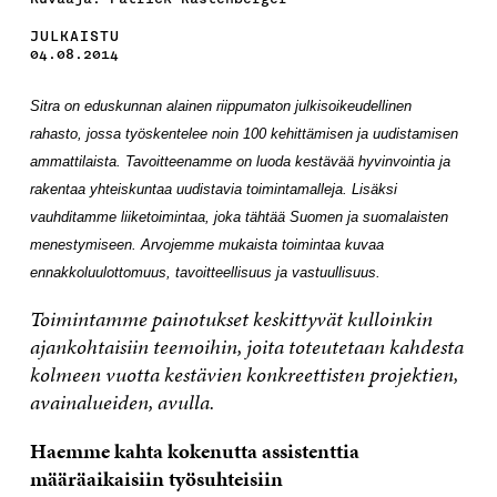
JULKAISTU
04.08.2014
Sitra on eduskunnan alainen riippumaton julkisoikeudellinen
rahasto, jossa työskentelee noin 100 kehittämisen ja uudistamisen
ammattilaista. Tavoitteenamme on luoda kestävää hyvinvointia ja
rakentaa yhteiskuntaa uudistavia toimintamalleja. Lisäksi
vauhditamme liiketoimintaa, joka tähtää Suomen ja suomalaisten
menestymiseen. Arvojemme mukaista toimintaa kuvaa
ennakkoluulottomuus, tavoitteellisuus ja vastuullisuus.
Toimintamme painotukset keskittyvät kulloinkin
ajankohtaisiin teemoihin, joita toteutetaan kahdesta
kolmeen vuotta kestävien konkreettisten projektien,
avainalueiden, avulla.
Haemme kahta kokenutta assistenttia
määräaikaisiin työsuhteisiin