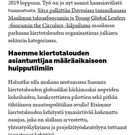
2019 loppuun. Työ on jo nyt saanut kansainvälistä
tunnustusta.
Sitra palkittiin Davosissa tammikuussa
Maailman talousfoorumin ja Young Global Leaders
-foorumin the Circulars -kilpailussa
maailman
parhaana kiertotalouden organisaationa julkisen
sektorin kategoriassa.
Haemme kiertotalouden
asiantuntijaa määräaikaiseen
huipputiimiin
Haluatko olla mukana nostamassa Suomea
kiertotalouden globaaliksi kärkimaaksi nopeiden
kokeiluiden, konkreettisten pilottien sekä pitkän
tähtäimen muutospolitiikan avulla? Etsimme
kiertotalouden kehitystä ymmärtävää kokenutta
osaajaa, joka on alallaan arvostettu,
yhteistyökykyinen ja projektityöskentelyyn tottunut
innostunut kehittäjä.