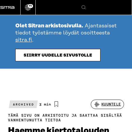
Siirry
FI
suoraan
Vaihda
Hae
sivuston
sisältöön
kieli
Olet Sitran arkistosivulla.
Ajantasaiset
tiedot työstämme löydät osoitteesta
sitra.fi
.
SIIRRY UUDELLE SIVUSTOLLE
Arvioitu
3 min
KUUNTELE
ARCHIVED
lukuaika
TÄMÄ SIVU ON ARKISTOITU JA SAATTAA SISÄLTÄÄ
VANHENTUNUTTA TIETOA
Haemme kiertotalouden