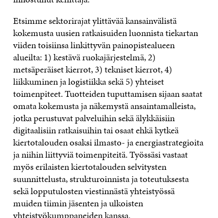
Etsimme sektorirajat ylittävää kansainvälistä
kokemusta uusien ratkaisuiden luonnista tiekartan
viiden toisiinsa linkittyvän painopistealueen
alueilta: 1) kestävä ruokajärjestelmä, 2)
metsäperäiset kierrot, 3) tekniset kierrot, 4)
liikkuminen ja logistiikka sekä 5) yhteiset
toimenpiteet. Tuotteiden tuputtamisen sijaan saatat
omata kokemusta ja näkemystä ansaintamalleista,
jotka perustuvat palveluihin sekä älykkäisiin
digitaalisiin ratkaisuihin tai osaat ehkä kytkeä
kiertotalouden osaksi ilmasto- ja energiastrategioita
ja niihin liittyviä toimenpiteitä. Työssäsi vastaat
myös erilaisten kiertotalouden selvitysten
suunnittelusta, strukturoinnista ja toteutuksesta
sekä lopputulosten viestinnästä yhteistyössä
muiden tiimin jäsenten ja ulkoisten
yhteistyökumppaneiden kanssa.