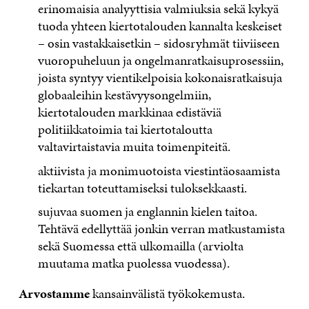
erinomaisia analyyttisia valmiuksia sekä kykyä
tuoda yhteen kiertotalouden kannalta keskeiset
– osin vastakkaisetkin – sidosryhmät tiiviiseen
vuoropuheluun ja ongelmanratkaisuprosessiin,
joista syntyy vientikelpoisia kokonaisratkaisuja
globaaleihin kestävyysongelmiin,
kiertotalouden markkinaa edistäviä
politiikkatoimia tai kiertotaloutta
valtavirtaistavia muita toimenpiteitä.
aktiivista ja monimuotoista viestintäosaamista
tiekartan toteuttamiseksi tuloksekkaasti.
sujuvaa suomen ja englannin kielen taitoa.
Tehtävä edellyttää jonkin verran matkustamista
sekä Suomessa että ulkomailla (arviolta
muutama matka puolessa vuodessa).
Arvostamme
kansainvälistä työkokemusta.