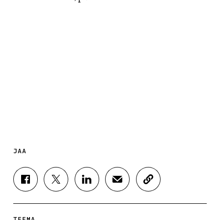
JAA
J
J
J
J
K
A
A
A
A
O
A
A
A
A
P
F
T
L
S
I
A
W
I
Ä
O
TEEMA