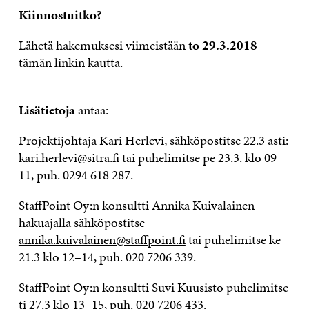
Kiinnostuitko?
Lähetä hakemuksesi viimeistään
to 29.3.2018
tämän linkin kautta.
Lisätietoja
antaa:
Projektijohtaja Kari Herlevi, sähköpostitse 22.3 asti:
kari.herlevi@sitra.fi
tai puhelimitse pe 23.3. klo 09–
11, puh. 0294 618 287.
StaffPoint Oy:n konsultti Annika Kuivalainen
hakuajalla sähköpostitse
annika.kuivalainen@staffpoint.fi
tai puhelimitse ke
21.3 klo 12–14, puh. 020 7206 339.
StaffPoint Oy:n konsultti Suvi Kuusisto puhelimitse
ti 27.3 klo 13–15, puh. 020 7206 433.