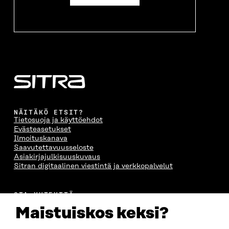
NÄITÄKÖ ETSIT?
Tietosuoja ja käyttöehdot
Evästeasetukset
Ilmoituskanava
Saavutettavuusseloste
Asiakirjajulkisuuskuvaus
Sitran digitaalinen viestintä ja verkkopalvelut
OTA YHTEYTTÄ
Suomen itsenäisyyden juhlarahasto Sitra
Maistuiskos keksi?
Itämerenkatu 11-13, PL 160,
00181 Helsinki