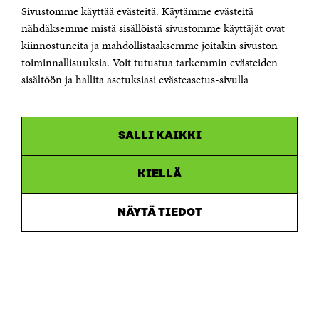
Sivustomme käyttää evästeitä. Käytämme evästeitä
Puhelin +358 294 618 991
Sähköpostiosoite
nähdäksemme mistä sisällöistä sivustomme käyttäjät ovat
etunimi.sukunimi@sitra.fi tai sitra@sitra.fi
kiinnostuneita ja mahdollistaaksemme joitakin sivuston
Saapumisohjeet
toiminnallisuuksia. Voit tutustua tarkemmin evästeiden
sisältöön ja hallita asetuksiasi evästeasetus-sivulla
Y-tunnus 0202132-3
OLEMME NÄISSÄ SOMEISSA
SALLI KAIKKI
Facebook
Avautuu
uudessa
Linkedin
ikkunassa
KIELLÄ
Avautuu
uudessa
Youtube
ikkunassa
Avautuu
NÄYTÄ TIEDOT
uudessa
Instagram
ikkunassa
Avautuu
uudessa
ikkunassa