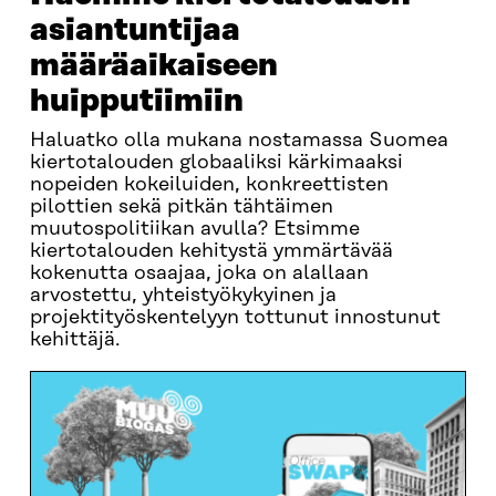
asiantuntijaa
määräaikaiseen
huipputiimiin
Haluatko olla mukana nostamassa Suomea
kiertotalouden globaaliksi kärkimaaksi
nopeiden kokeiluiden, konkreettisten
pilottien sekä pitkän tähtäimen
muutospolitiikan avulla? Etsimme
kiertotalouden kehitystä ymmärtävää
kokenutta osaajaa, joka on alallaan
arvostettu, yhteistyökykyinen ja
projektityöskentelyyn tottunut innostunut
kehittäjä.