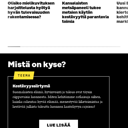
Olisiko mielikuvituksen
Kansalaisten
Uusi 
K
K
K
I
harjoittelusta hyötyä
metsäpaneeli tukee
kannu
K
U
K
K
hyvän tulevaisuuden
metsien käytön
kiert
U
N
U
K
rakentamisessa?
kestävyyttä parantavia
kehit
N
A
N
U
toimia
markk
A
S
A
N
S
S
S
A
S
A
S
S
A
A
S
A
Mistä on kyse?
TEEMA
Kestävyyssiirtymä
Suomalaisten elämä, hyvinvointi ja talous ovat täysin
riippuvaisia luonnosta. Miten kehitämme ratkaisuja siihen,
kuinka rakentaa hyvää elämää, menestyvää liiketoimintaa ja
kestävää julkista taloutta luonnon kantokyvyn rajoissa?
LUE LISÄÄ