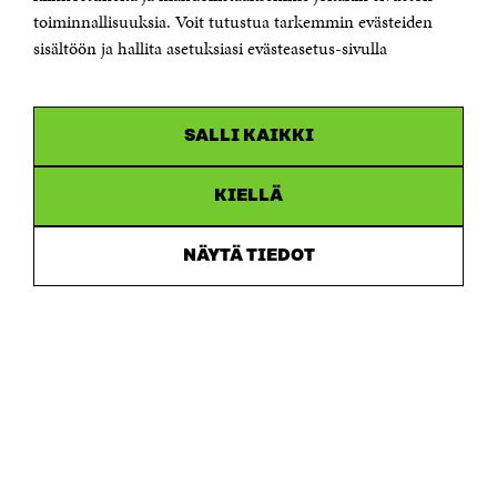
Saapumisohjeet
toiminnallisuuksia. Voit tutustua tarkemmin evästeiden
sisältöön ja hallita asetuksiasi evästeasetus-sivulla
Y-tunnus 0202132-3
OLEMME NÄISSÄ SOMEISSA
SALLI KAIKKI
Facebook
Avautuu
uudessa
Linkedin
ikkunassa
KIELLÄ
Avautuu
uudessa
Youtube
ikkunassa
Avautuu
NÄYTÄ TIEDOT
uudessa
Instagram
ikkunassa
Avautuu
uudessa
ikkunassa