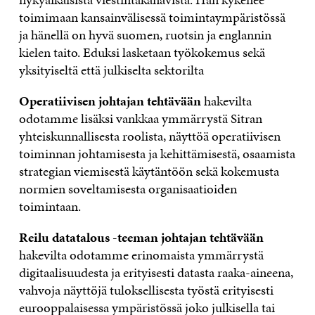
toimimaan kansainvälisessä toimintaympäristössä
ja hänellä on hyvä suomen, ruotsin ja englannin
kielen taito. Eduksi lasketaan työkokemus sekä
yksityiseltä että julkiselta sektorilta
Operatiivisen johtajan tehtävään
hakevilta
odotamme lisäksi vankkaa ymmärrystä Sitran
yhteiskunnallisesta roolista, näyttöä operatiivisen
toiminnan johtamisesta ja kehittämisestä, osaamista
strategian viemisestä käytäntöön sekä kokemusta
normien soveltamisesta organisaatioiden
toimintaan.
Reilu datatalous -teeman johtajan tehtävään
hakevilta odotamme erinomaista ymmärrystä
digitaalisuudesta ja erityisesti datasta raaka-aineena,
vahvoja näyttöjä tuloksellisesta työstä erityisesti
eurooppalaisessa ympäristössä joko julkisella tai