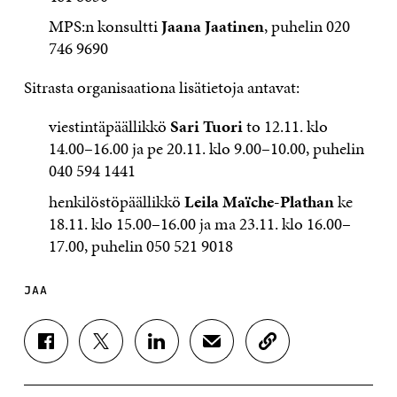
MPS:n konsultti
Jaana
Jaatinen
, puhelin 020
746 9690
Sitrasta organisaationa lisätietoja antavat:
viestintäpäällikkö
Sari Tuori
to 12.11. klo
14.00–16.00 ja pe 20.11. klo 9.00–10.00, puhelin
040 594 1441
henkilöstöpäällikkö
Leila Maïche-Plathan
ke
18.11. klo 15.00–16.00 ja ma 23.11. klo 16.00–
17.00, puhelin 050 521 9018
JAA
J
J
J
J
K
A
A
A
A
O
A
A
A
A
P
F
T
L
S
I