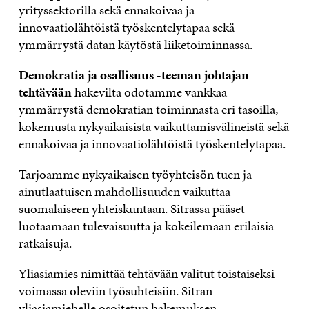
yrityssektorilla sekä ennakoivaa ja
innovaatiolähtöistä työskentelytapaa sekä
ymmärrystä datan käytöstä liiketoiminnassa.
Demokratia ja osallisuus -teeman johtajan
tehtävään
hakevilta odotamme vankkaa
ymmärrystä demokratian toiminnasta eri tasoilla,
kokemusta nykyaikaisista vaikuttamisvälineistä sekä
ennakoivaa ja innovaatiolähtöistä työskentelytapaa.
Tarjoamme nykyaikaisen työyhteisön tuen ja
ainutlaatuisen mahdollisuuden vaikuttaa
suomalaiseen yhteiskuntaan. Sitrassa pääset
luotaamaan tulevaisuutta ja kokeilemaan erilaisia
ratkaisuja.
Yliasiamies nimittää tehtävään valitut toistaiseksi
voimassa oleviin työsuhteisiin. Sitran
yliasiamiehelle osoitetun hakemuksen