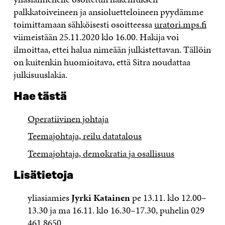
palkkatoiveineen ja ansioluetteloineen pyydämme
toimittamaan sähköisesti osoitteessa
uratori.mps.fi
viimeistään 25.11.2020 klo 16.00. Hakija voi
ilmoittaa, ettei halua nimeään julkistettavan. Tällöin
on kuitenkin huomioitava, että Sitra noudattaa
julkisuuslakia.
Hae tästä
Operatiivinen johtaja
Teemajohtaja, reilu datatalous
Teemajohtaja, demokratia ja osallisuus
Lisätietoja
yliasiamies
Jyrki Katainen
pe 13.11. klo 12.00–
13.30 ja ma 16.11. klo 16.30–17.30, puhelin 029
461 8650