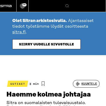
Siirry
FI
suoraan
Vaihda
Hae
sivuston
sisältöön
kieli
Olet Sitran arkistosivulla.
Ajantasaiset
tiedot työstämme löydät osoitteesta
sitra.fi
.
SIIRRY UUDELLE SIVUSTOLLE
Arvioitu
3 min
KUUNTELE
UUTISET
lukuaika
Haemme kolmea johtajaa
Sitra on suomalaisten tulevaisuustalo.