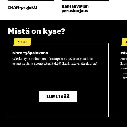
A
I
A
S
I
K
I
A
Kansanvallan
IHAN-projekti
K
K
K
I
peruskorjaus
K
U
K
K
U
N
U
K
N
A
N
U
Mistä on kyse?
A
S
A
N
S
S
S
A
S
A
S
S
AIHE
A
A
S
A
Sitra työpaikkana
Mik
Oletko sydämeltäsi maailmanparantaja, osaamiseltasi
Sitr
asiantuntija ja asenteeltasi tekijä? Ehkä tuleva sitralainen?
Enn
kans
hyvi
Pare
LUE LISÄÄ