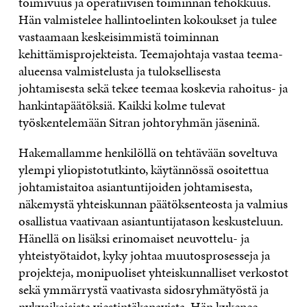
toimivuus ja operatiivisen toiminnan tehokkuus.
Hän valmistelee hallintoelinten kokoukset ja tulee
vastaamaan keskeisimmistä toiminnan
kehittämisprojekteista. Teemajohtaja vastaa teema-
alueensa valmistelusta ja tuloksellisesta
johtamisesta sekä tekee teemaa koskevia rahoitus- ja
hankintapäätöksiä. Kaikki kolme tulevat
työskentelemään Sitran johtoryhmän jäseninä.
Hakemallamme henkilöllä on tehtävään soveltuva
ylempi yliopistotutkinto, käytännössä osoitettua
johtamistaitoa asiantuntijoiden johtamisesta,
näkemystä yhteiskunnan päätöksenteosta ja valmius
osallistua vaativaan asiantuntijatason keskusteluun.
Hänellä on lisäksi erinomaiset neuvottelu- ja
yhteistyötaidot, kyky johtaa muutosprosesseja ja
projekteja, monipuoliset yhteiskunnalliset verkostot
sekä ymmärrystä vaativasta sidosryhmätyöstä ja
nykyaikaisista viestintäkanavista. Hän kykenee