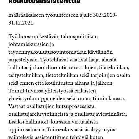
koulutusassistenttia
määräaikaiseen työsuhteeseen ajalle 30.9.2019-
31.12.2021.
Työ koostuu kestävän talouspolitiikan
johtamiskurssien ja
täydennyskoulutusopintomatkan käytännön
järjestelyistä. Työtehtävät vaativat laaja-alaista
hallintaa ja koordinointia mm. tilojen, tilatekniikan,
esitystekniikan, tietotekniikan sekä tarjoilujen osalta
sekä ennen että koulutusten aikana ja jälkeen.
Toimit tiiviissä yhteistyössä erilaisten
yhteistyökumppaneiden sekä oman tiimin kanssa.
Vastaat osallistujien kutsuprosessista,
osallistujarekrytoinneista ja osallistujaviestinnästä.
Lisäksi hallinnoit kurssien virtuaalista
oppimisalustaa. Toimenkuvaasi sisältyy myös
vaihtelevia assistenttituen tehtäviä kuten