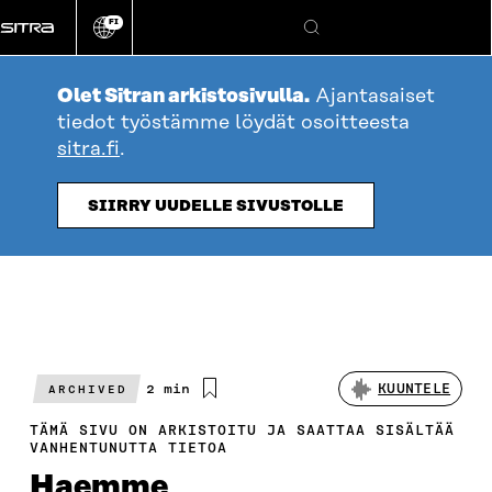
Siirry
FI
suoraan
Vaihda
Hae
sivuston
sisältöön
kieli
Olet Sitran arkistosivulla.
Ajantasaiset
tiedot työstämme löydät osoitteesta
sitra.fi
.
SIIRRY UUDELLE SIVUSTOLLE
Arvioitu
2 min
KUUNTELE
ARCHIVED
lukuaika
TÄMÄ SIVU ON ARKISTOITU JA SAATTAA SISÄLTÄÄ
VANHENTUNUTTA TIETOA
Haemme