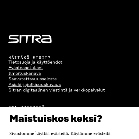
NÄITÄKÖ ETSIT?
Tietosuoja ja käyttöehdot
Evästeasetukset
Ilmoituskanava
Saavutettavuusseloste
Asiakirjajulkisuuskuvaus
Sitran digitaalinen viestintä ja verkkopalvelut
OTA YHTEYTTÄ
Suomen itsenäisyyden juhlarahasto Sitra
Maistuiskos keksi?
Itämerenkatu 11-13, PL 160,
00181 Helsinki
Sivustomme käyttää evästeitä. Käytämme evästeitä
Puhelin +358 294 618 991
Sähköpostiosoite