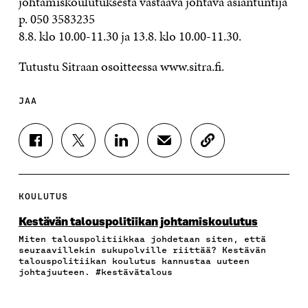
johtamiskoulutuksesta vastaava johtava asiantuntija
p. 050 3583235
8.8. klo 10.00-11.30 ja 13.8. klo 10.00-11.30.
Tutustu Sitraan osoitteessa www.sitra.fi.
JAA
J
J
J
J
K
A
A
A
A
O
A
A
A
A
P
F
T
L
S
I
A
W
I
Ä
O
KOULUTUS
C
I
N
H
I
E
T
K
K
A
Kestävän talouspolitiikan johtamiskoulutus
B
T
E
Ö
R
Miten talouspolitiikkaa johdetaan siten, että
O
E
D
P
T
seuraavillekin sukupolville riittää? Kestävän
O
R
I
O
I
talouspolitiikan koulutus kannustaa uuteen
K
I
N
S
K
johtajuuteen. #kestävätalous
I
S
I
T
K
S
S
S
I
E
S
Ä
S
L
L