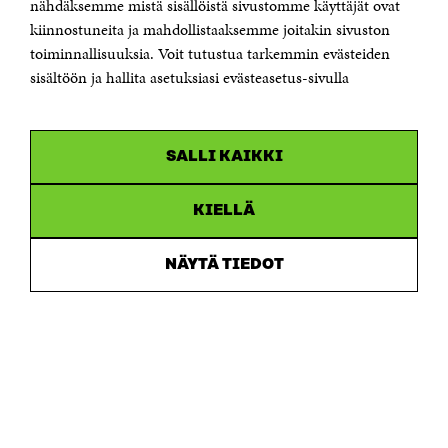
nähdäksemme mistä sisällöistä sivustomme käyttäjät ovat
etunimi.sukunimi@sitra.fi tai sitra@sitra.fi
kiinnostuneita ja mahdollistaaksemme joitakin sivuston
Saapumisohjeet
toiminnallisuuksia. Voit tutustua tarkemmin evästeiden
sisältöön ja hallita asetuksiasi evästeasetus-sivulla
Y-tunnus 0202132-3
OLEMME NÄISSÄ SOMEISSA
SALLI KAIKKI
Facebook
Avautuu
uudessa
Linkedin
ikkunassa
KIELLÄ
Avautuu
uudessa
Youtube
ikkunassa
Avautuu
NÄYTÄ TIEDOT
uudessa
Instagram
ikkunassa
Avautuu
uudessa
ikkunassa