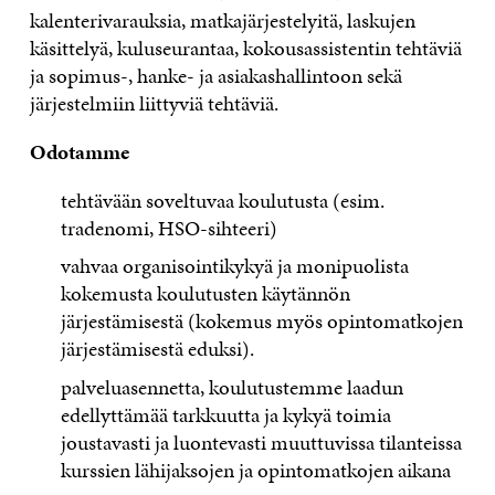
kalenterivarauksia, matkajärjestelyitä, laskujen
käsittelyä, kuluseurantaa, kokousassistentin tehtäviä
ja sopimus-, hanke- ja asiakashallintoon sekä
järjestelmiin liittyviä tehtäviä.
Odotamme
tehtävään soveltuvaa koulutusta (esim.
tradenomi, HSO-sihteeri)
vahvaa organisointikykyä ja monipuolista
kokemusta koulutusten käytännön
järjestämisestä (kokemus myös opintomatkojen
järjestämisestä eduksi).
palveluasennetta, koulutustemme laadun
edellyttämää tarkkuutta ja kykyä toimia
joustavasti ja luontevasti muuttuvissa tilanteissa
kurssien lähijaksojen ja opintomatkojen aikana