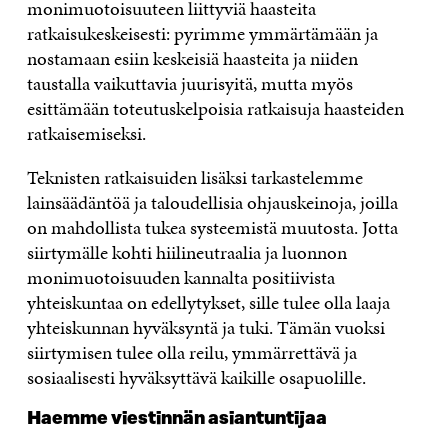
monimuotoisuuteen liittyviä haasteita
ratkaisukeskeisesti: pyrimme ymmärtämään ja
nostamaan esiin keskeisiä haasteita ja niiden
taustalla vaikuttavia juurisyitä, mutta myös
esittämään toteutuskelpoisia ratkaisuja haasteiden
ratkaisemiseksi.
Teknisten ratkaisuiden lisäksi tarkastelemme
lainsäädäntöä ja taloudellisia ohjauskeinoja, joilla
on mahdollista tukea systeemistä muutosta. Jotta
siirtymälle kohti hiilineutraalia ja luonnon
monimuotoisuuden kannalta positiivista
yhteiskuntaa on edellytykset, sille tulee olla laaja
yhteiskunnan hyväksyntä ja tuki. Tämän vuoksi
siirtymisen tulee olla reilu, ymmärrettävä ja
sosiaalisesti hyväksyttävä kaikille osapuolille.
Haemme viestinnän asiantuntijaa