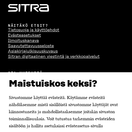
NÄITÄKÖ ETSIT?
Tietosuoja ja käyttöehdot
Evästeasetukset
Ilmoituskanava
Saavutettavuusseloste
Asiakirjajulkisuuskuvaus
Sitran digitaalinen viestintä ja verkkopalvelut
OTA YHTEYTTÄ
Suomen itsenäisyyden juhlarahasto Sitra
Maistuiskos keksi?
Itämerenkatu 11-13, PL 160,
00181 Helsinki
Sivustomme käyttää evästeitä. Käytämme evästeitä
Puhelin +358 294 618 991
Sähköpostiosoite
nähdäksemme mistä sisällöistä sivustomme käyttäjät ovat
etunimi.sukunimi@sitra.fi tai sitra@sitra.fi
kiinnostuneita ja mahdollistaaksemme joitakin sivuston
Saapumisohjeet
toiminnallisuuksia. Voit tutustua tarkemmin evästeiden
sisältöön ja hallita asetuksiasi evästeasetus-sivulla
Y-tunnus 0202132-3