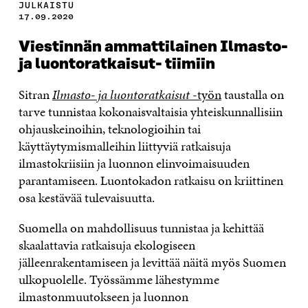
JULKAISTU
17.09.2020
Viestinnän ammattilainen Ilmasto-
ja luontoratkaisut- tiimiin
Sitran
Ilmasto- ja luontoratkaisut
-työn
taustalla on
tarve tunnistaa kokonaisvaltaisia yhteiskunnallisiin
ohjauskeinoihin, teknologioihin tai
käyttäytymismalleihin liittyviä ratkaisuja
ilmastokriisiin ja luonnon elinvoimaisuuden
parantamiseen. Luontokadon ratkaisu on kriittinen
osa kestävää tulevaisuutta.
Suomella on mahdollisuus tunnistaa ja kehittää
skaalattavia ratkaisuja ekologiseen
jälleenrakentamiseen ja levittää näitä myös Suomen
ulkopuolelle. Työssämme lähestymme
ilmastonmuutokseen ja luonnon