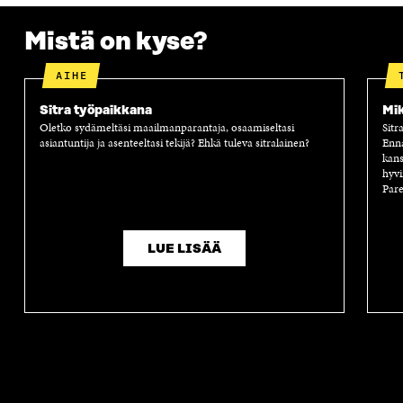
I
K
I
A
K
K
K
I
Mistä on kyse?
K
U
K
K
U
N
U
K
N
A
N
U
AIHE
A
S
A
N
S
S
S
A
Sitra työpaikkana
Mik
S
A
S
S
Oletko sydämeltäsi maailmanparantaja, osaamiseltasi
Sitr
A
A
S
asiantuntija ja asenteeltasi tekijä? Ehkä tuleva sitralainen?
Enn
A
kans
hyvi
Pare
LUE LISÄÄ