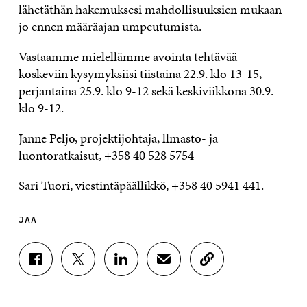
lähetäthän hakemuksesi mahdollisuuksien mukaan
jo ennen määräajan umpeutumista.
Vastaamme mielellämme avointa tehtävää
koskeviin kysymyksiisi tiistaina 22.9. klo 13-15,
perjantaina 25.9. klo 9-12 sekä keskiviikkona 30.9.
klo 9-12.
Janne Peljo, projektijohtaja, llmasto- ja
luontoratkaisut, +358 40 528 5754
Sari Tuori, viestintäpäällikkö, +358 40 5941 441.
JAA
J
J
J
J
K
A
A
A
A
O
A
A
A
A
P
F
T
L
S
I