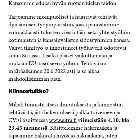
Katsomme eduksi hyvän ruotsin kielen taidon.
Tarjoamme monipuoliset ja haastavat tehtävät,
dynaamisen työympäristön, jossa panostamme
voimakkaasti tulosten viestintään sekä yhteistyöhön
kotimaisten ja kansainvälisten sidosryhmien kanssa.
Vahva tiimityö ja innostuneet työkaverit odottavat
sinua Sitrassa. Lisäksi pääset vaikuttamaan ja
mukaan EU-tasoiseen työhön. Tehtävä on
määräaikainen 30.6.2022 asti ja se alkaa
mahdollisimman pian.
Kiinnostuitko?
Mikäli tunnistit itsesi ilmoituksesta ja kiinnostuit
tehtävästä, jätä hakemuksesi palkkatoiveineen ja
CV:si osoitteessa
www.sitra.fi
viimeistään 4.10. klo
23.45 mennessä
. Käsittelemme hakemuksia ja
tapaamme hakijoita myös jo hakuaikana, joten