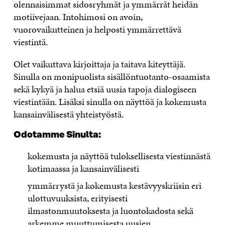
olennaisimmat sidosryhmät ja ymmärrät heidän
motiivejaan. Intohimosi on avoin,
vuorovaikutteinen ja helposti ymmärrettävä
viestintä.
Olet vaikuttava kirjoittaja ja taitava kiteyttäjä.
Sinulla on monipuolista sisällöntuotanto-osaamista
sekä kykyä ja halua etsiä uusia tapoja dialogiseen
viestintään. Lisäksi sinulla on näyttöä ja kokemusta
kansainvälisestä yhteistyöstä.
Odotamme Sinulta:
kokemusta ja näyttöä tuloksellisesta viestinnästä
kotimaassa ja kansainvälisesti
ymmärrystä ja kokemusta kestävyyskriisin eri
ulottuvuuksista, erityisesti
ilmastonmuutoksesta ja luontokadosta sekä
arkemme muuttumisesta uusien