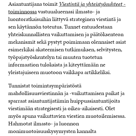
Asiantuntijana toimit
Viestintä ja yhteistyösuhteet
-
toiminnossa
vastuualueenasi ilmasto- ja
luontoratkaisuihin liittyvä strateginen viestintä ja
sen käytännön toteutus. Tunnet entuudestaan
yhteiskunnallisten vaikuttamisen ja päätöksenteon
mekanismit sekä pystyt poimimaan olennaiset asiat
esimerkiksi akateemisen tutkimuksen, selvitysten,
työpajatyöskentelyn tai muuten tuotetun
informaation tuloksista ja kiteyttämään ne
yleistajuiseen muotoon vaikkapa artikkeliksi.
Tunnistat toimintaympäristöstä
mahdollisuusviestinnän ja -vaikuttamisen paikat ja
sparraat asiantuntijatiimin huippuasiantuntijoita
viestimään strategisesti ja oikea-aikaisesti. Olet
myös apuna vaikuttavien viestien muotoilemisessa.
Hahmotat ilmasto- ja luonnon
monimuotoisuuskysymysten kannalta