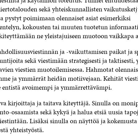
viestintä ja käytännön toteutus. Tunnet entuudesta
kiertotalouden sekä yhteiskunnallisten vaikutusket
ja pystyt poimimaan olennaiset asiat esimerkiksi
entelyn, kokousten tai muuten tuotetun informaat
 kiteyttämään ne yleistajuiseen muotoon vaikkapa ar
hdollisuusviestinnän ja -vaikuttamisen paikat ja s
untijoita sekä viestimään strategisesti ja taktisesti,
tavien viestien muotoilemisessa. Hahmotat olenna
me ja ymmärrät heidän motiivejaan. Kehität vies
 entistä avoimempi ja ymmärrettävämpi.
va kirjoittaja ja taitava kiteyttäjä. Sinulla on moni
nto-osaamista sekä kykyä ja halua etsiä uusia tapo
iestintään. Lisäksi sinulla on näyttöä ja kokemusta
stä yhteistyöstä.