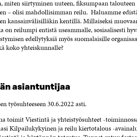
, miten siirtyminen uuteen, fiksumpaan talouteen
een – olisi mahdollisimman reilu. Haluamme edistä
een kansainvälisilläkin kentillä. Millaiseksi muov
a on reilumpi entistä useammalle, sosiaalisesti hyv
tymisen edellytyksiä myös suomalaisille organisaat
ekä koko yhteiskunnalle?
än asiantuntijaa
en työsuhteeseen 30.6.2022 asti.
na toimit Viestintä ja yhteistyösuhteet -toiminnoss
asi Kilpailukykyinen ja reilu kiertotalous -avainal