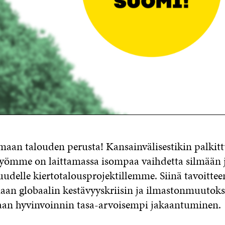
aan talouden perusta! Kansainvälisestikin palkit
työmme on laittamassa isompaa vaihdetta silmään 
 uudelle kiertotalousprojektillemme. Siinä tavoitte
aan globaalin kestävyyskriisin ja ilmastonmuutoks
an hyvinvoinnin tasa-arvoisempi jakaantuminen.