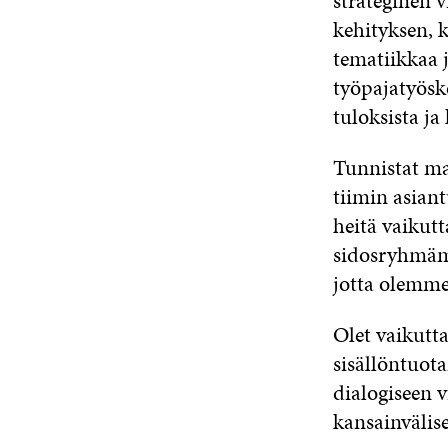
strateginen 
kehityksen, 
tematiikkaa 
työpajatyösk
tuloksista ja
Tunnistat ma
tiimin asiant
heitä vaikut
sidosryhmäm
jotta olemme
Olet vaikutta
sisällöntuota
dialogiseen v
kansainvälise