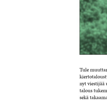
Tule muuttam
kiertotalous
nyt viestijää
talous tukem
sekä takaama