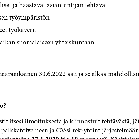
set ja haastavat asiantuntijan tehtävät
en työympäristön
et työkaverit
aikan suomalaiseen yhteiskuntaan
ääräaikainen 30.6.2022 asti ja se alkaa mahdolli
ko?
tit itsesi ilmoituksesta ja kiinnostuit tehtävästä, jä
palkkatoiveineen ja CV:si rekrytointijärjestelm