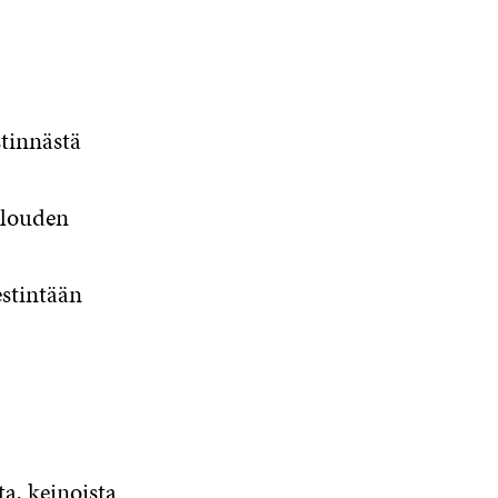
stinnästä
alouden
stintään
a, keinoista