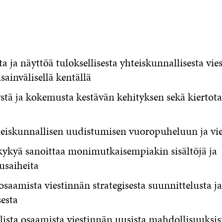
 ja näyttöä tuloksellisesta yhteiskunnallisesta vie
ainvälisellä kentällä
tä ja kokemusta kestävän kehityksen sekä kiertot
teiskunnallisen uudistumisen vuoropuheluun ja vie
kykyä sanoittaa monimutkaisempiakin sisältöjä ja
usaiheita
saamista viestinnän strategisesta suunnittelusta ja
esta
sta osaamista viestinnän uusista mahdollisuuksist