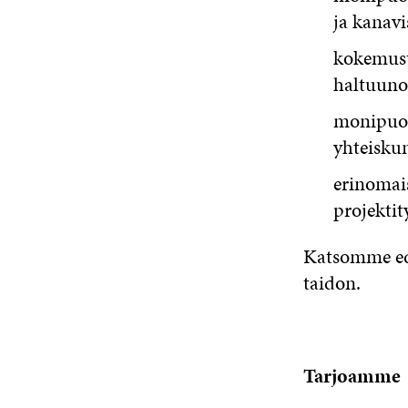
ja kanavi
kokemust
haltuuno
monipuol
yhteisku
erinomais
projektit
Katsomme edu
taidon.
Tarjoamme