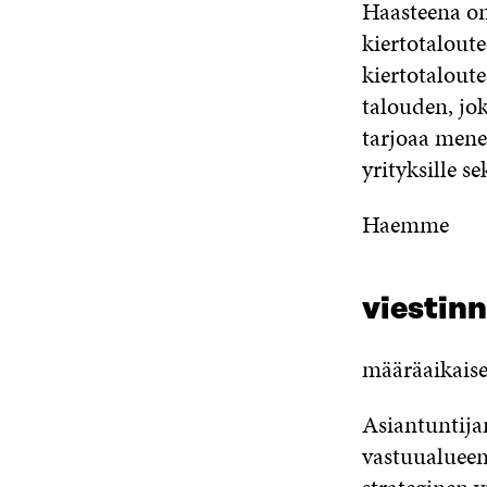
Haasteena on
kiertotalout
kiertotalout
talouden, jok
tarjoaa menes
yrityksille s
Haemme
viestinn
määräaikaise
Asiantuntija
vastuualueen