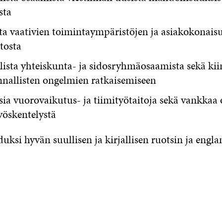
sta
a vaativien toimintaympäristöjen ja asiakokonais
tosta
ista yhteiskunta- ja sidosryhmäosaamista sekä kii
nnallisten ongelmien ratkaisemiseen
ia vuorovaikutus- ja tiimityötaitoja sekä vankkaa
yöskentelystä
ksi hyvän suullisen ja kirjallisen ruotsin ja engla