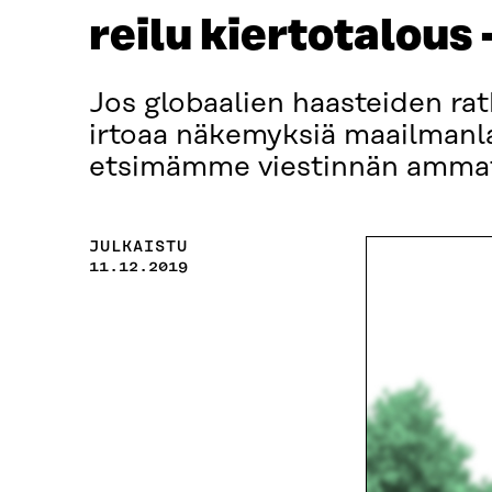
reilu kiertotalous
Jos globaalien haasteiden rat
irtoaa näkemyksiä maailmanla
etsimämme viestinnän ammat
JULKAISTU
11.12.2019