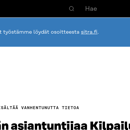
ot työstämme löydät osoitteesta
sitra.fi
.
ISÄLTÄÄ VANHENTUNUTTA TIETOA
 asiantuntijaa Kilpail