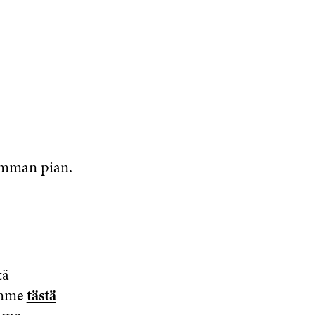
simman pian.
tä
äämme
tästä