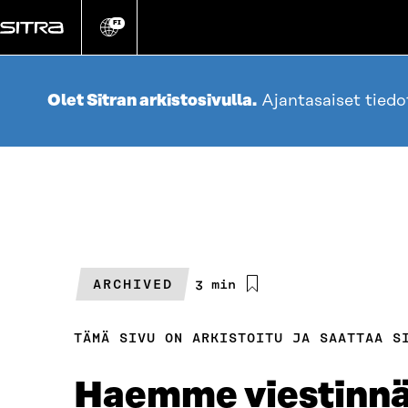
Siirry
suoraan
FI
Vaihda
sivuston
sisältöön
kieli
Olet Sitran arkistosivulla.
Ajantasaiset tied
ARCHIVED
Arvioitu
3 min
lukuaika
TÄMÄ SIVU ON ARKISTOITU JA SAATTAA S
Haemme viestinnän