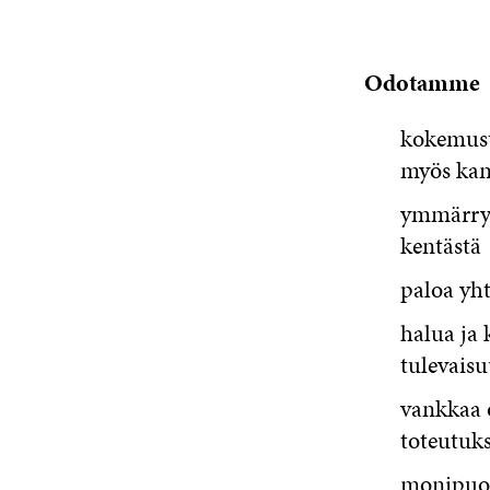
Odotamme
kokemusta
myös kans
ymmärrys
kentästä
paloa yh
halua ja 
tulevaisu
vankkaa o
toteutuks
monipuoli