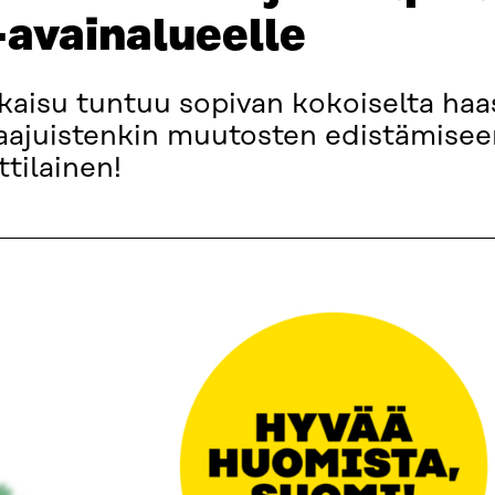
 -avainalueelle
kaisu tuntuu sopivan kokoiselta haas
ajuistenkin muutosten edistämiseen 
tilainen!