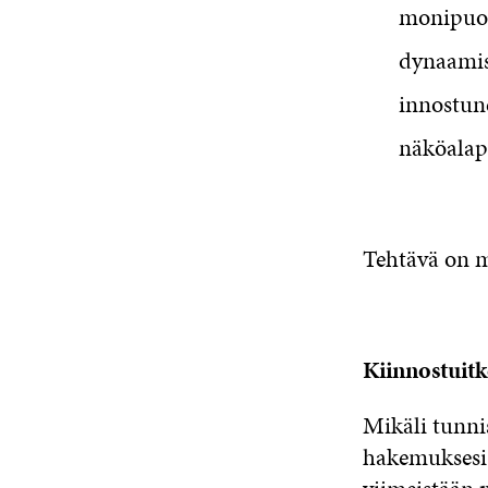
monipuoli
dynaamis
innostune
näköalap
Tehtävä on m
Kiinnostuit
Mikäli tunnis
hakemuksesi 