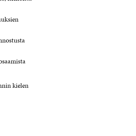
uuksien
nnostusta
 osaamista
nnin kielen