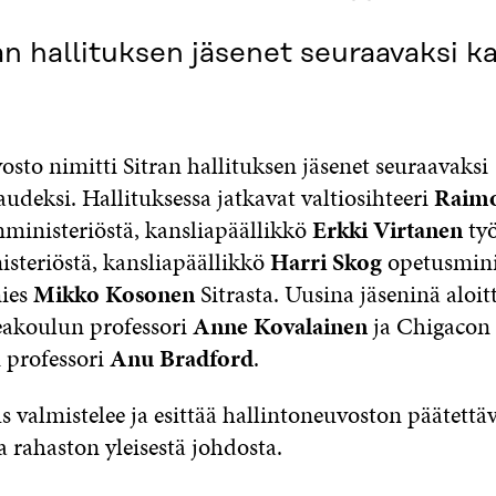
an hallituksen jäsenet seuraavaksi k
sto nimitti Sitran hallituksen jäsenet seuraavaksi
udeksi. Hallituksessa jatkavat valtiosihteeri
Raimo
nministeriöstä, kansliapäällikkö
Erkki Virtanen
työ
isteriöstä, kansliapäällikkö
Harri Skog
opetusmini
mies
Mikko Kosonen
Sitrasta. Uusina jäseninä aloi
akoulun professori
Anne Kovalainen
ja Chigacon 
n professori
Anu Bradford
.
us valmistelee ja esittää hallintoneuvoston päätettä
aa rahaston yleisestä johdosta.