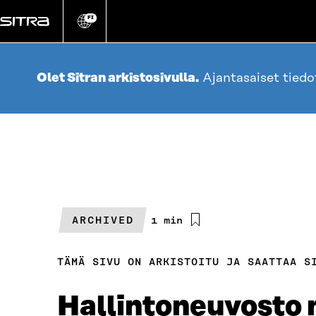
Siirry
suoraan
FI
Vaihda
sivuston
sisältöön
kieli
Olet Sitran arkistosivulla.
Ajantasaiset tied
ARCHIVED
Arvioitu
1 min
lukuaika
TÄMÄ SIVU ON ARKISTOITU JA SAATTAA S
Hallintoneuvosto n