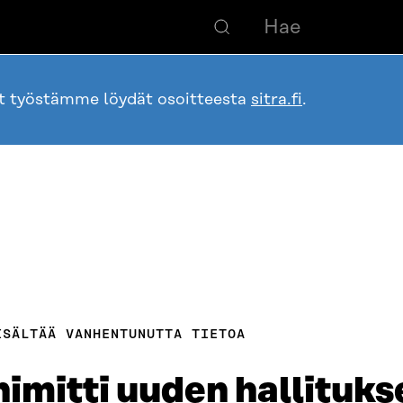
ot työstämme löydät osoitteesta
sitra.fi
.
ISÄLTÄÄ VANHENTUNUTTA TIETOA
imitti uuden hallituks