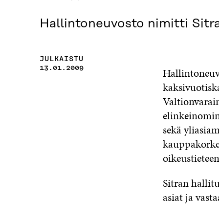
Hallintoneuvosto nimitti Sitr
JULKAISTU
13.01.2009
Hallintoneuvo
kaksivuotiska
Valtionvarai
elinkeinomin
sekä yliasia
kauppakorke
oikeustietee
Sitran hallit
asiat ja vast