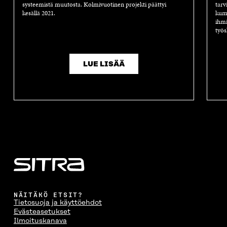
systeemistä muutosta. Kolmivuotinen projekti päättyi
tarv
kesällä 2021.
kump
ihmi
työs
LUE LISÄÄ
NÄITÄKÖ ETSIT?
Tietosuoja ja käyttöehdot
Evästeasetukset
Ilmoituskanava