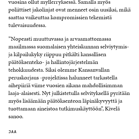
vuosina ollut myllerryksessä. Samalla myös
poliittiset jakolinjat ovat menneet osin uusiksi, mikä
saattaa vaikeuttaa kompromissien tekemistä
tulevaisuudessa.
”Nopeasti muuttuvassa ja arvaamattomassa
maailmassa suomalaisen yhteiskunnan selviytymis-
ja kilpailukyky riippuu pitkälti kansallisen
päätöksenteko- ja hallintojärjestelmän
tehokkuudesta. Siksi olemme Kansanvallan
peruskorjaus -projektissa halunneet tarkastella
aihepiiriä viime vuosien aikana mahdollisimman
laaja-alaisesti. Nyt julkistetulla selvityksellä pyritään
myös lisäämään päätöksenteon läpinäkyvyyttä ja
tuottamaan aineistoa tutkimuskäyttöön”, Kivelä
sanoo.
JAA