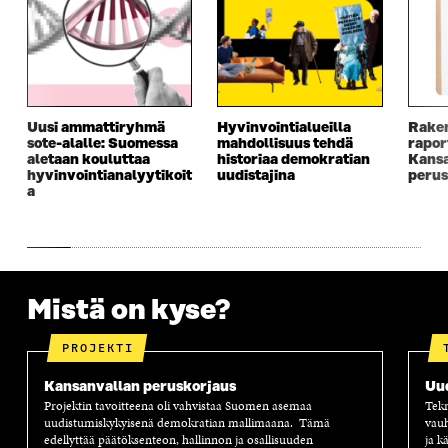
U
D
U
U
D
E
D
U
E
S
E
D
S
S
S
E
S
A
S
S
A
I
A
S
I
K
I
A
Uusi ammattiryhmä
Hyvinvointialueilla
Raken
K
K
K
I
sote-alalle: Suomessa
mahdollisuus tehdä
rapor
K
U
K
K
aletaan kouluttaa
historiaa demokratian
Kansa
U
N
U
K
hyvinvointianalyytikoit
uudistajina
perus
N
A
N
U
a
A
S
A
N
S
S
S
A
S
A
S
S
A
A
S
A
Mistä on kyse?
PROJEKTI
Kansanvallan peruskorjaus
Uu
Projektin tavoitteena oli vahvistaa Suomen asemaa
Tekn
uudistumiskykyisenä demokratian mallimaana. Tämä
vauh
edellyttää päätöksenteon, hallinnon ja osallisuuden
ja k