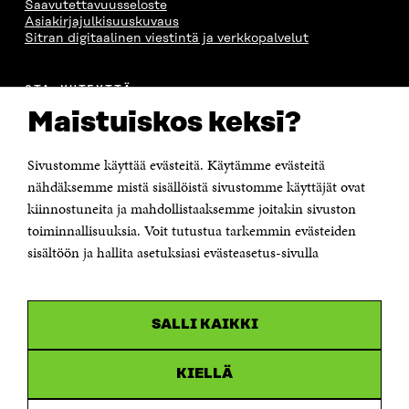
Saavutettavuusseloste
Asiakirjajulkisuuskuvaus
Sitran digitaalinen viestintä ja verkkopalvelut
OTA YHTEYTTÄ
Suomen itsenäisyyden juhlarahasto Sitra
Maistuiskos keksi?
Itämerenkatu 11-13, PL 160,
00181 Helsinki
Sivustomme käyttää evästeitä. Käytämme evästeitä
Puhelin +358 294 618 991
Sähköpostiosoite
nähdäksemme mistä sisällöistä sivustomme käyttäjät ovat
etunimi.sukunimi@sitra.fi tai sitra@sitra.fi
kiinnostuneita ja mahdollistaaksemme joitakin sivuston
Saapumisohjeet
toiminnallisuuksia. Voit tutustua tarkemmin evästeiden
sisältöön ja hallita asetuksiasi evästeasetus-sivulla
Y-tunnus 0202132-3
OLEMME NÄISSÄ SOMEISSA
SALLI KAIKKI
Facebook
Avautuu
uudessa
Linkedin
ikkunassa
KIELLÄ
Avautuu
uudessa
Youtube