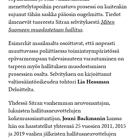
menettelytapoihin perustuva prosessi on kuitenkin
sujunut tähän saakka pääosin ongelmitta. Tiedot
ilmenevät tuoreesta Sitran selvityksestä
Miten
Suomeen muodostetaan hallitus
.
Esimerkit maailmalta osoittavat, että nopeasti
muuttuvassa poliittisessa toimintaympäristössä
epävarmempaan tulevaisuuteen varautuminen on
tarpeen myös hallituksen muodostamisen
prosessien osalta. Selvityksen on kirjoittanut
valtiosääntöoikeuden tohtori
Lia Heasman
Deloittelta.
Yhdessä Sitran vanhemman neuvonantajan,
lukuisten hallitusneuvottelujen
kokemusasiantuntijan,
Jouni Backmanin
kanssa
hän on haastatellut yhteensä 25 vuosien 2011, 2015
ja 2019 vaalien jälkeisten hallitusneuvottelujen