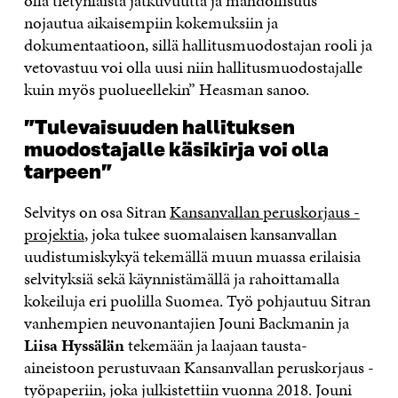
olla tietynlaista jatkuvuutta ja mahdollisuus
nojautua aikaisempiin kokemuksiin ja
dokumentaatioon, sillä hallitusmuodostajan rooli ja
vetovastuu voi olla uusi niin hallitusmuodostajalle
kuin myös puolueellekin” Heasman sanoo.
”Tulevaisuuden hallituksen
muodostajalle käsikirja voi olla
tarpeen”
Selvitys on osa Sitran
Kansanvallan peruskorjaus -
projektia
, joka tukee suomalaisen kansanvallan
uudistumiskykyä tekemällä muun muassa erilaisia
selvityksiä sekä käynnistämällä ja rahoittamalla
kokeiluja eri puolilla Suomea. Työ pohjautuu Sitran
vanhempien neuvonantajien Jouni Backmanin ja
Liisa Hyssälän
tekemään ja laajaan tausta-
aineistoon perustuvaan Kansanvallan peruskorjaus -
työpaperiin, joka julkistettiin vuonna 2018. Jouni