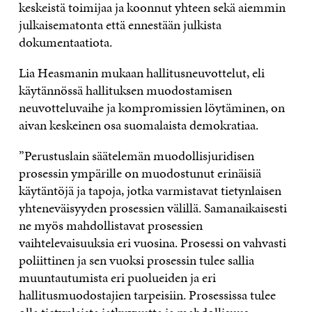
keskeistä toimijaa ja koonnut yhteen sekä aiemmin
julkaisematonta että ennestään julkista
dokumentaatiota.
Lia Heasmanin mukaan hallitusneuvottelut, eli
käytännössä hallituksen muodostamisen
neuvotteluvaihe ja kompromissien löytäminen, on
aivan keskeinen osa suomalaista demokratiaa.
”Perustuslain säätelemän muodollisjuridisen
prosessin ympärille on muodostunut erinäisiä
käytäntöjä ja tapoja, jotka varmistavat tietynlaisen
yhteneväisyyden prosessien välillä. Samanaikaisesti
ne myös mahdollistavat prosessien
vaihtelevaisuuksia eri vuosina. Prosessi on vahvasti
poliittinen ja sen vuoksi prosessin tulee sallia
muuntautumista eri puolueiden ja eri
hallitusmuodostajien tarpeisiin. Prosessissa tulee