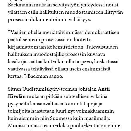
Backmanin mukaan selvitystyön yhteydessä nousi
yllättäen esiin hallituksen muodostamiseen liittyvän
prosessin dokumentoinnin vähäisyys.
”Vaalien ohella merkittävimmässä demokraattisen
päätöksenteon prosessissa on luotettu
kirjaamattomaan kokemustietoon. Tulevaisuuden
hallituksen muodostajille prosessin kuvaava
käsikirja saattaa kuitenkin olla tarpeen, koska tässä
vaativassa tehtävässä ollaan usein ensimmäistä
kertaa, ”, Backman sanoo.
Sitran Uudistumiskyky-teeman johtajan
Antti
Kivelän
mukaan pitkään suhteellisen vakaina
pysyneitä kansanvaltaisia toimintatapoja ja
toimijoita haastetaan juuri nyt voimakkaammin
kuin aiemmin niin Suomessa kuin maailmalla.
Monissa maissa esimerkiksi puoluekenttä on viime