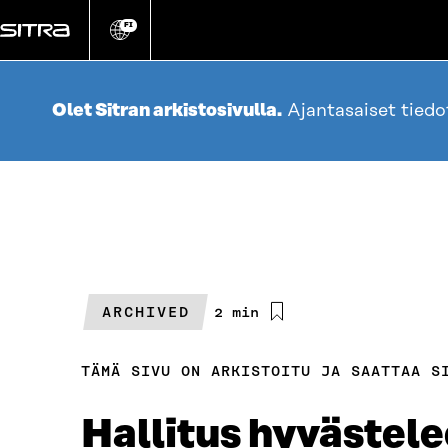
Siirry
suoraan
FI
Vaihda
sivuston
sisältöön
kieli
Olet Sitran arkistosivulla.
Ajantasaiset tied
ARCHIVED
Arvioitu
2 min
lukuaika
TÄMÄ SIVU ON ARKISTOITU JA SAATTAA S
Hallitus hyvästele