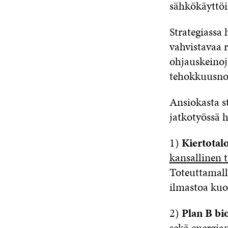
sähkökäyttöi
Strategiassa
vahvistavaa 
ohjauskeinoj
tehokkuusnor
Ansiokasta st
jatkotyössä h
1)
Kiertotal
kansallinen t
Toteuttamall
ilmastoa kuor
2)
Plan B bi
sekä energia