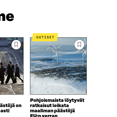
D
P
T
I
O
I
me
N
S
K
I
T
K
S
I
E
S
L
L
Ä
L
I
UUTISET
A
A
N
V
A
L
A
V
I
U
A
N
T
U
K
U
T
K
U
U
I
U
U
U
U
D
U
E
D
S
E
Pohjoismaista löytyvät
S
S
äästöjä on
ratkaisut leikata
A
S
easti
maailman päästöjä
I
A
EU:n verran