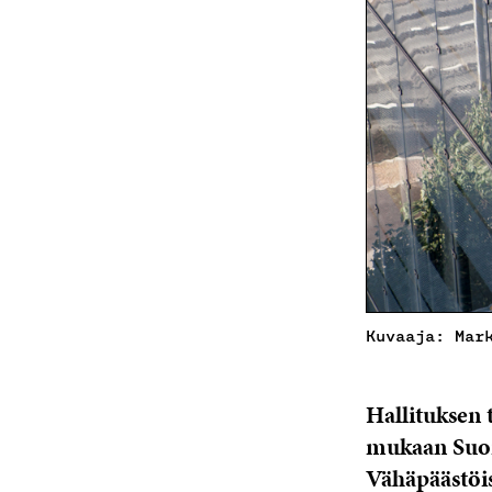
Kuvaaja: Mar
Hallituksen 
mukaan Suom
Vähäpäästöi