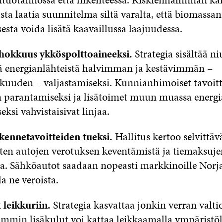
isasta laatia suunnitelma siltä varalta, että biomassan
isesta voida lisätä kaavaillussa laajuudessa.
hokkuus ykköspolttoaineeksi.
Strategia sisältää ni
ä energianlähteistä halvimman ja kestävimmän –
kuuden – valjastamiseksi. Kunnianhimoiset tavoitt
parantamiseksi ja lisätoimet muun muassa energ
ksi vahvistaisivat linjaa.
kennetavoitteiden tueksi.
Hallitus kertoo selvittäv
ten autojen verotuksen keventämistä ja tiemaksuje
a. Sähköautot saadaan nopeasti markkinoille Norja
a ne veroista.
 leikkuriin.
Strategia kasvattaa jonkin verran valt
immin lisäkulut voi kattaa leikkaamalla ympäristöl