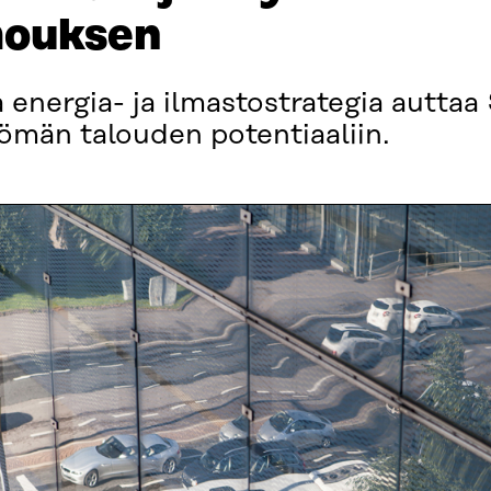
mouksen
 energia- ja ilmastostrategia autta
män talouden potentiaaliin.