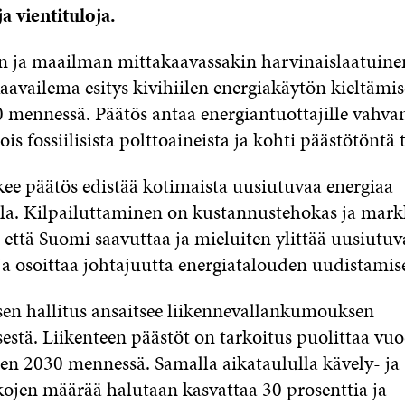
a vientituloja.
en ja maailman mittakaavassakin harvinaislaatuine
aavailema esitys kivihiilen energiakäytön kieltämise
 mennessä. Päätös antaa energiantuottajille vahvan
ois fossiilisista polttoaineista ja kohti päästötöntä 
kee päätös edistää kotimaista uusiutuvaa energiaa
a. Kilpailuttaminen on kustannustehokas ja mar
, että Suomi saavuttaa ja mieluiten ylittää uusiutu
ja osoittaa johtajuutta energiatalouden uudistamis
ksen hallitus ansaitsee liikennevallankumouksen
estä. Liikenteen päästöt on tarkoitus puolittaa vu
een 2030 mennessä. Samalla aikataululla kävely- ja
ojen määrää halutaan kasvattaa 30 prosenttia ja