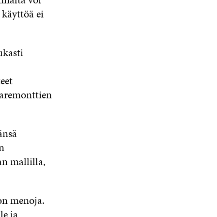
 käyttöä ei
ukasti
eet
iaremonttien
änsä
n
n mallilla,
ion menoja.
le ja