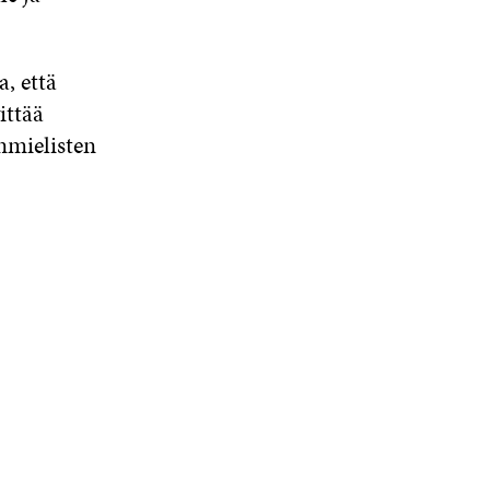
a, että
ittää
nmielisten