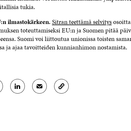
tallisia tukia.
:n ilmastokärkeen.
Sitran teettämä selvitys
osoitta
imuksen toteuttamiseksi EU:n ja Suomen pitää päiv
teensa. Suomi voi liittoutua unionissa toisten sama
a ja ajaa tavoitteiden kunnianhimon nostamista.
J
J
K
A
A
O
A
A
P
L
S
I
I
Ä
O
N
H
I
K
K
A
E
Ö
R