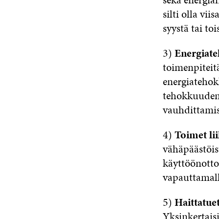
silti olla vi
syystä tai to
3)
Energiate
toimenpiteit
energiatehok
tehokkuuden 
vauhdittamise
4)
Toimet lii
vähäpäästöis
käyttöönotto
vapauttamall
5)
Haittatuet
Yksinkertais