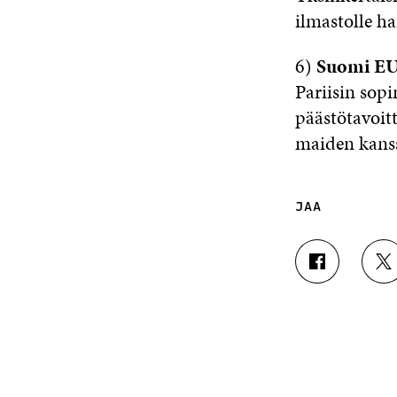
ilmastolle hai
6)
Suomi EU
Pariisin sop
päästötavoit
maiden kanss
JAA
J
J
A
A
A
A
F
T
A
W
C
I
E
T
B
T