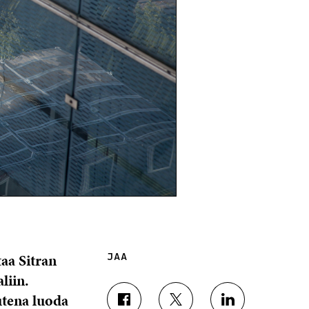
aa Sitran
JAA
liin.
utena luoda
J
J
J