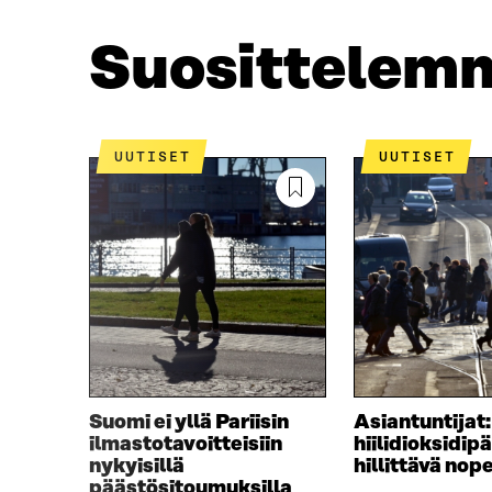
O
E
O
R
Suosittelem
K
I
I
S
S
S
S
Ä
A
A
UUTISET
UUTISET
A
V
V
A
A
U
U
T
T
U
U
U
U
U
U
U
U
D
D
E
E
S
S
S
Suomi ei yllä Pariisin
Asiantuntijat:
S
A
ilmastotavoitteisiin
hiilidioksidip
A
I
nykyisillä
hillittävä nop
I
K
päästösitoumuksilla