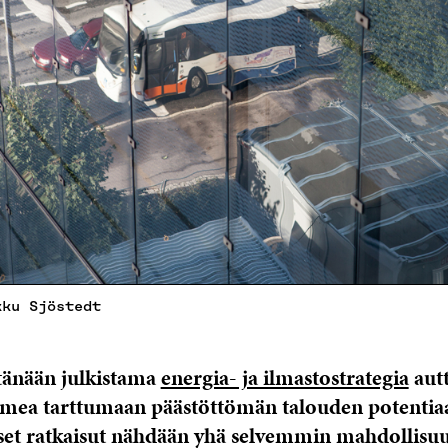
kku Sjöstedt
tänään julkistama
energia- ja ilmastostrategia
autt
ea tarttumaan päästöttömän talouden potentiaa
set ratkaisut nähdään yhä selvemmin mahdollisu