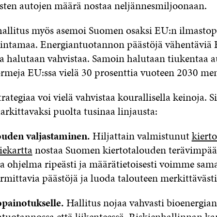
sten autojen määrä nostaa neljännesmiljoonaan.
 hallitus myös asemoi Suomen osaksi EU:n ilmastop
rintamaa. Energiantuotannon päästöjä vähentäviä
a halutaan vahvistaa. Samoin halutaan tiukentaa a
meja EU:ssa vielä 30 prosenttia vuoteen 2030 me
rategiaa voi vielä vahvistaa kourallisella keinoja. Si
arkittavaksi puolta tusinaa linjausta:
ouden valjastaminen.
Hiljattain valmistunut
kiert
iekartta
nostaa Suomen kiertotalouden terävimpää
a ohjelma ripeästi ja määrätietoisesti voimme sama
mittavia päästöjä ja luoda talouteen merkittävästi
opainotukselle.
Hallitus nojaa vahvasti bioenergia
ntuotannossa että liikenteessä. Riskienhallinnan ka