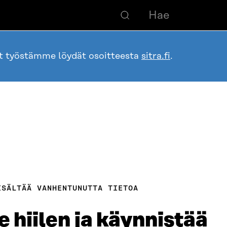
ot työstämme löydät osoitteesta
sitra.fi
.
ISÄLTÄÄ VANHENTUNUTTA TIETOA
e hiilen ja käynnistää