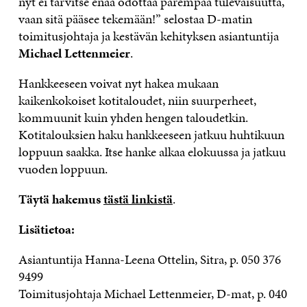
nyt ei tarvitse enää odottaa parempaa tulevaisuutta,
vaan sitä pääsee tekemään!” selostaa D-matin
toimitusjohtaja ja kestävän kehityksen asiantuntija
Michael Lettenmeier
.
Hankkeeseen voivat nyt hakea mukaan
kaikenkokoiset kotitaloudet, niin suurperheet,
kommuunit kuin yhden hengen taloudetkin.
Kotitalouksien haku hankkeeseen jatkuu huhtikuun
loppuun saakka. Itse hanke alkaa elokuussa ja jatkuu
vuoden loppuun.
Täytä hakemus
tästä linkistä
.
Lisätietoa:
Asiantuntija Hanna-Leena Ottelin, Sitra, p. 050 376
9499
Toimitusjohtaja Michael Lettenmeier, D-mat, p. 040