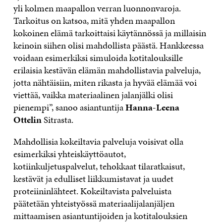
yli kolmen maapallon verran luonnonvaroja.
Tarkoitus on katsoa, mitä yhden maapallon
kokoinen elämä tarkoittaisi käytännössä ja millaisin
keinoin siihen olisi mahdollista päästä. Hankkeessa
voidaan esimerkiksi simuloida kotitalouksille
erilaisia kestävän elämän mahdollistavia palveluja,
jotta nähtäisiin, miten rikasta ja hyvää elämää voi
viettää, vaikka materiaalinen jalanjälki olisi
pienempi”, sanoo asiantuntija
Hanna-Leena
Ottelin
Sitrasta.
Mahdollisia kokeiltavia palveluja voisivat olla
esimerkiksi yhteiskäyttöautot,
kotiinkuljetuspalvelut, tehokkaat tilaratkaisut,
kestävät ja edulliset liikkumistavat ja uudet
proteiininlähteet. Kokeiltavista palveluista
päätetään yhteistyössä materiaalijalanjäljen
mittaamisen asiantuntijoiden ja kotitalouksien