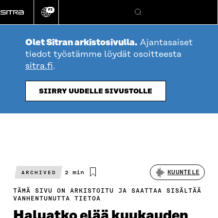
Siirry
FI
suoraan
Vaihda
Hae
sivuston
sisältöön
kieli
Olet Sitran arkistosivulla.
Ajantasaiset
tiedot työstämme löydät osoitteesta
sitra.fi
.
SIIRRY UUDELLE SIVUSTOLLE
Arvioitu
2 min
KUUNTELE
ARCHIVED
lukuaika
TÄMÄ SIVU ON ARKISTOITU JA SAATTAA SISÄLTÄÄ
VANHENTUNUTTA TIETOA
Haluatko elää kuukauden