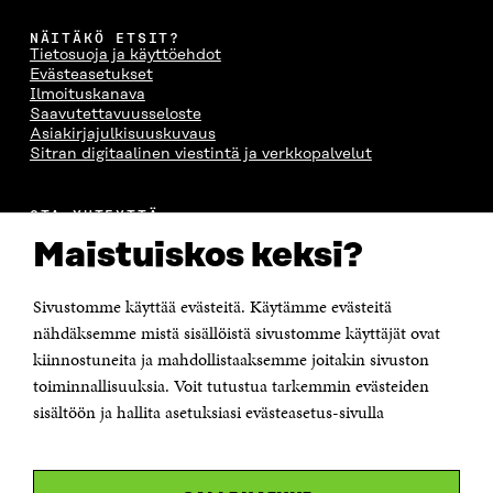
NÄITÄKÖ ETSIT?
Tietosuoja ja käyttöehdot
Evästeasetukset
Ilmoituskanava
Saavutettavuusseloste
Asiakirjajulkisuuskuvaus
Sitran digitaalinen viestintä ja verkkopalvelut
OTA YHTEYTTÄ
Suomen itsenäisyyden juhlarahasto Sitra
Maistuiskos keksi?
Itämerenkatu 11-13, PL 160,
00181 Helsinki
Sivustomme käyttää evästeitä. Käytämme evästeitä
Puhelin +358 294 618 991
Sähköpostiosoite
nähdäksemme mistä sisällöistä sivustomme käyttäjät ovat
etunimi.sukunimi@sitra.fi tai sitra@sitra.fi
kiinnostuneita ja mahdollistaaksemme joitakin sivuston
Saapumisohjeet
toiminnallisuuksia. Voit tutustua tarkemmin evästeiden
sisältöön ja hallita asetuksiasi evästeasetus-sivulla
Y-tunnus 0202132-3
OLEMME NÄISSÄ SOMEISSA