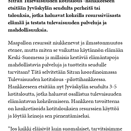
Sitran Tulevaisuuden kotitalous -hankkeeseen
etsitään Jyväskylän seudulta perheitä tai
talouksia, jotka haluavat kokeilla resurssiviisasta
elämää ja testata tulevaisuuden palveluja ja
mahdollisuuksia.
Maapallon resurssit niukkenevat ja ilmastonmuutos
etenee, mutta miten se vaikuttaa käytännön elämään
Keski-Suomessa ja millaisia kestäviä elämäntapoja
mahdollistavia palveluja ja tuotteita seudulle
tarvitaan? Tätä selvitetään Sitran koordinoimassa
Tulevaisuuden kotitalous -pilottihankkeessa.
Hankkeeseen etsitään nyt Jyväskylän seudulta 3-5
kotitaloutta, jotka haluavat osallistua tulevaisuuden
elämäntavan kokeilemiseen. Hankkeen tavoitteena
on konkretisoida kotitalouksien resurssien käyttöä
ja löytää keinoja sen pienentämiseksi.
”Jos kaikki eläisivät kuin suomalaiset, tarvitsisimme