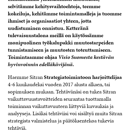
selvitämme kehitysvaihtoehtoja, teemme
kokeiluja, kehitämme toimintamalleja ja tuomme
ihmiset ja organisaatiot yhteen, jotta
uudistuminen onnistuu. Ketteränä
tulevaisuustalona meillä on käytössämme
monipuolinen työkalupakki muutostarpeiden
tunnistamiseen ja muutosten toteuttamiseen.
Toimintaamme ohjaa
Visio Suomesta kestävän
hyvinvoinnin edelläkävijänä
.
Haemme Sitran
Strategiatoimintoon harjoittelijaa
4-6 kuukaudeksi vuoden 2017 alusta alkaen, tai
sopimuksen mukaan. Tehtävänäsi on tukea Sitran
vaikuttavuustavoitteiden seurantaa tuottamalla
toiminnan vaikuttavuuteen liittyviä kuvauksia ja
analyyseja. Lisäksi tehtäviisi voi sisältyä muita Sitran
strategista valmistelua ja päätöksentekoa tukevia
tehtäviä.