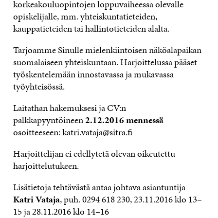
korkeakouluopintojen loppuvaiheessa olevalle
opiskelijalle, mm. yhteiskuntatieteiden,
kauppatieteiden tai hallintotieteiden alalta.
Tarjoamme Sinulle mielenkiintoisen näköalapaikan
suomalaiseen yhteiskuntaan. Harjoittelussa pääset
työskentelemään innostavassa ja mukavassa
työyhteisössä.
Laitathan hakemuksesi ja CV:n
palkkapyyntöineen
2.12.2016 mennessä
osoitteeseen:
katri.vataja@sitra.fi
Harjoittelijan ei edellytetä olevan oikeutettu
harjoittelutukeen.
Lisätietoja tehtävästä antaa johtava asiantuntija
Katri Vataja
, puh. 0294 618 230, 23.11.2016 klo 13–
15 ja 28.11.2016 klo 14–16