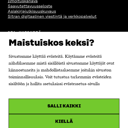
Ilmoituskanava
Saavutettavuusseloste
Asiakirjajulkisuuskuvaus
Sitran digitaalinen viestintä ja verkkopalvelut
OTA YHTEYTTÄ
Suomen itsenäisyyden juhlarahasto Sitra
Maistuiskos keksi?
Itämerenkatu 11-13, PL 160,
00181 Helsinki
Sivustomme käyttää evästeitä. Käytämme evästeitä
Puhelin +358 294 618 991
Sähköpostiosoite
nähdäksemme mistä sisällöistä sivustomme käyttäjät ovat
etunimi.sukunimi@sitra.fi tai sitra@sitra.fi
kiinnostuneita ja mahdollistaaksemme joitakin sivuston
Saapumisohjeet
toiminnallisuuksia. Voit tutustua tarkemmin evästeiden
sisältöön ja hallita asetuksiasi evästeasetus-sivulla
Y-tunnus 0202132-3
OLEMME NÄISSÄ SOMEISSA
SALLI KAIKKI
Facebook
Avautuu
uudessa
Linkedin
ikkunassa
KIELLÄ
Avautuu
uudessa