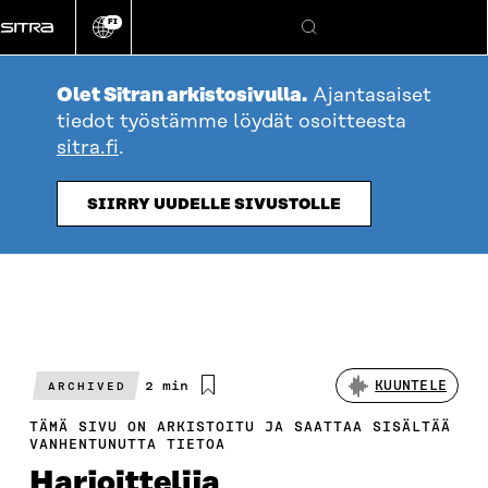
Siirry
FI
suoraan
Vaihda
Hae
sivuston
sisältöön
kieli
Olet Sitran arkistosivulla.
Ajantasaiset
tiedot työstämme löydät osoitteesta
sitra.fi
.
SIIRRY UUDELLE SIVUSTOLLE
Arvioitu
2 min
KUUNTELE
ARCHIVED
lukuaika
TÄMÄ SIVU ON ARKISTOITU JA SAATTAA SISÄLTÄÄ
VANHENTUNUTTA TIETOA
Harjoittelija