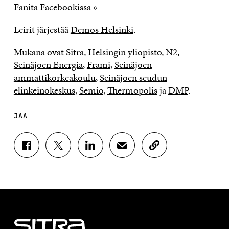
Fanita Facebookissa »
Leirit järjestää
Demos Helsinki
.
Mukana ovat Sitra,
Helsingin yliopisto
,
N2
,
Seinäjoen Energia
,
Frami
,
Seinäjoen
ammattikorkeakoulu
,
Seinäjoen seudun
elinkeinokeskus
,
Semio
,
Thermopolis
ja
DMP
.
JAA
J
J
J
J
K
A
A
A
A
O
A
A
A
A
P
F
T
L
S
I
A
W
I
Ä
O
C
I
N
H
I
E
T
K
K
A
B
T
E
Ö
R
O
E
D
P
T