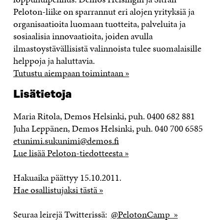
Peloton-liike on sparrannut eri alojen yrityksiä ja
organisaatioita luomaan tuotteita, palveluita ja
sosiaalisia innovaatioita, joiden avulla
ilmastoystävällisistä valinnoista tulee suomalaisille
helppoja ja haluttavia.
Tutustu aiempaan toimintaan »
Lisätietoja
Maria Ritola, Demos Helsinki, puh. 0400 682 881
Juha Leppänen, Demos Helsinki, puh. 040 700 6585
etunimi.sukunimi@demos.fi
Lue lisää Peloton-tiedotteesta »
Hakuaika päättyy 15.10.2011.
Hae osallistujaksi tästä »
Seuraa leirejä Twitterissä:
@PelotonCamp »