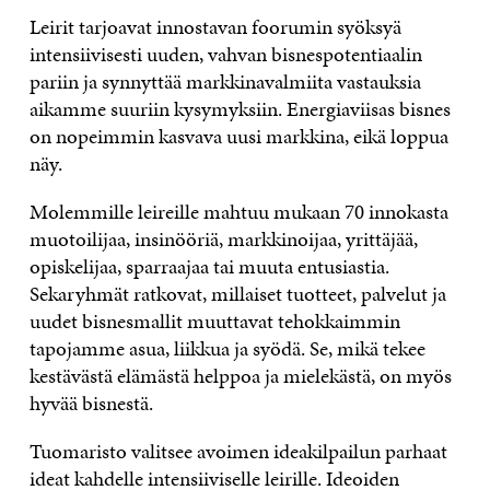
Leirit tarjoavat innostavan foorumin syöksyä
intensiivisesti uuden, vahvan bisnespotentiaalin
pariin ja synnyttää markkinavalmiita vastauksia
aikamme suuriin kysymyksiin. Energiaviisas bisnes
on nopeimmin kasvava uusi markkina, eikä loppua
näy.
Molemmille leireille mahtuu mukaan 70 innokasta
muotoilijaa, insinööriä, markkinoijaa, yrittäjää,
opiskelijaa, sparraajaa tai muuta entusiastia.
Sekaryhmät ratkovat, millaiset tuotteet, palvelut ja
uudet bisnesmallit muuttavat tehokkaimmin
tapojamme asua, liikkua ja syödä. Se, mikä tekee
kestävästä elämästä helppoa ja mielekästä, on myös
hyvää bisnestä.
Tuomaristo valitsee avoimen ideakilpailun parhaat
ideat kahdelle intensiiviselle leirille. Ideoiden