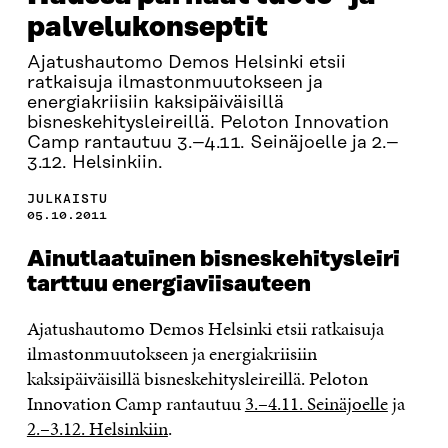
palvelukonseptit
Ajatushautomo Demos Helsinki etsii
ratkaisuja ilmastonmuutokseen ja
energiakriisiin kaksipäiväisillä
bisneskehitysleireillä. Peloton Innovation
Camp rantautuu 3.–4.11. Seinäjoelle ja 2.–
3.12. Helsinkiin.
JULKAISTU
05.10.2011
Ainutlaatuinen bisneskehitysleiri
tarttuu energiaviisauteen
Ajatushautomo Demos Helsinki etsii ratkaisuja
ilmastonmuutokseen ja energiakriisiin
kaksipäiväisillä bisneskehitysleireillä. Peloton
Innovation Camp rantautuu
3.–4.11. Seinäjoelle
ja
2.–3.12. Helsinkiin
.