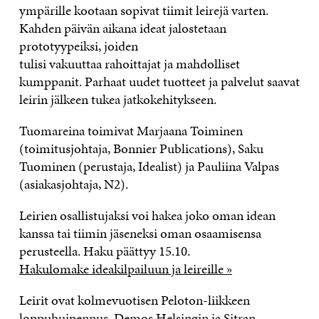
ympärille kootaan sopivat tiimit leirejä varten.
Kahden päivän aikana ideat jalostetaan
prototyypeiksi, joiden
tulisi vakuuttaa rahoittajat ja mahdolliset
kumppanit. Parhaat uudet tuotteet ja palvelut saavat
leirin jälkeen tukea jatkokehitykseen.
Tuomareina toimivat Marjaana Toiminen
(toimitusjohtaja, Bonnier Publications), Saku
Tuominen (perustaja, Idealist) ja Pauliina Valpas
(asiakasjohtaja, N2).
Leirien osallistujaksi voi hakea joko oman idean
kanssa tai tiimin jäseneksi oman osaamisensa
perusteella. Haku päättyy 15.10.
Hakulomake ideakilpailuun ja leireille »
Leirit ovat kolmevuotisen Peloton-liikkeen
loppuhuipennus. Demos Helsingin ja Sitran