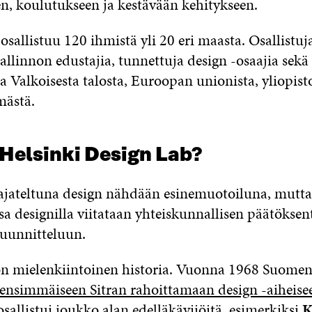
n, koulutukseen ja kestävään kehitykseen.
osallistuu 120 ihmistä yli 20 eri maasta. Osallistuja
llinnon edustajia, tunnettuja design -osaajia sekä 
Valkoisesta talosta, Euroopan unionista, yliopisto
mästä.
 Helsinki Design Lab?
i ajateltuna design nähdään esinemuotoiluna, mutta
sa designilla viitataan yhteiskunnallisen päätöksen
uunnitteluun.
n mielenkiintoinen historia. Vuonna 1968 Suomen
ensimmäiseen Sitran rahoittamaan design -aiheise
osallistui joukko alan edelläkävijöitä, esimerkiksi
K