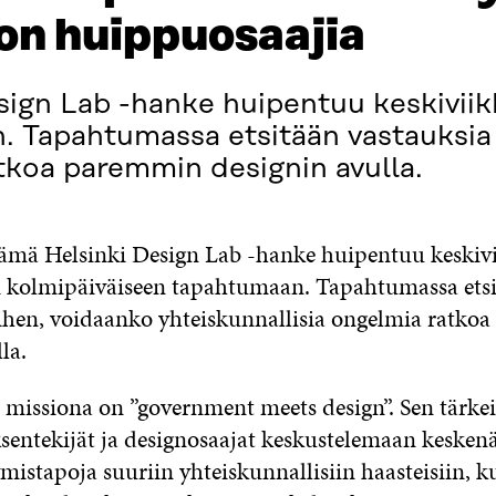
non huippuosaajia
sign Lab -hanke huipentuu keskiviik
 Tapahtumassa etsitään vastauksia 
atkoa paremmin designin avulla.
stämä Helsinki Design Lab -hanke huipentuu keskiv
n kolmipäiväiseen tapahtumaan. Tapahtumassa ets
iihen, voidaanko yhteiskunnallisia ongelmia ratk
la.
issiona on ”government meets design”. Sen tärkei
sentekijät ja designosaajat keskustelemaan kesken
mistapoja suuriin yhteiskunnallisiin haasteisiin, k