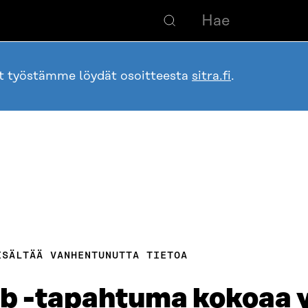
ot työstämme löydät osoitteesta
sitra.fi
.
ISÄLTÄÄ VANHENTUNUTTA TIETOA
ab -tapahtuma kokoaa 