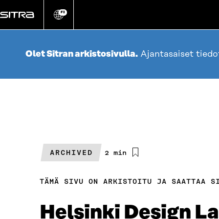
Siirry
suoraan
FI
Vaihda
sivuston
sisältöön
kieli
Olet Sitran arkistosivulla.
Ajantasaiset tied
ARCHIVED
Arvioitu
2 min
lukuaika
TÄMÄ SIVU ON ARKISTOITU JA SAATTAA S
Helsinki Design L