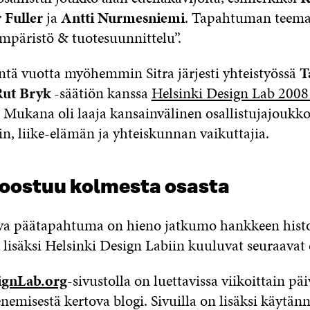
 Fuller
ja
Antti Nurmesniemi
. Tapahtuman teema
ympäristö & tuotesuunnittelu”.
ä vuotta myöhemmin Sitra järjesti yhteistyössä
T
Rut Bryk
-säätiön kanssa
Helsinki Design Lab 200
Mukana oli laaja kansainvälinen osallistujajoukko
n, liike-elämän ja yhteiskunnan vaikuttajia.
oostuu kolmesta osasta
va päätapahtuma on hieno jatkumo hankkeen histo
isäksi Helsinki Design Labiin kuuluvat seuraavat 
ignLab.org
-sivustolla on luettavissa viikoittain päi
nemisestä kertova blogi. Sivuilla on lisäksi käytän