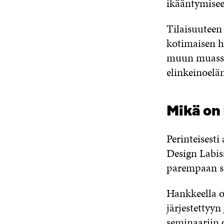
ikääntymisee
Tilaisuuteen 
kotimaisen ha
muun muassa 
elinkeinoelä
Mikä on
Perinteisest
Design Labis
parempaan s
Hankkeella o
järjestettyyn
seminaariin