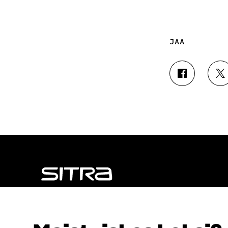
JAA
J
J
A
A
A
A
F
T
A
W
C
I
E
T
B
T
O
E
O
R
K
I
I
S
S
S
NÄITÄKÖ ETSIT?
S
Ä
Tietosuoja ja käyttöehdot
A
A