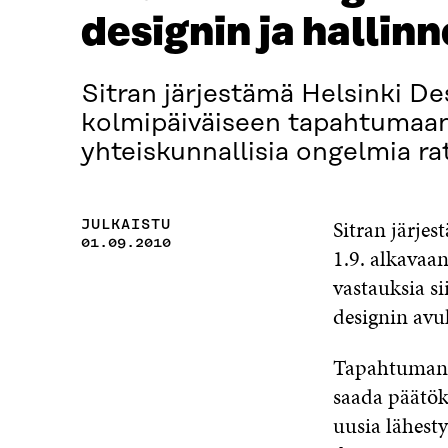
designin ja hallin
Sitran järjestämä Helsinki De
kolmipäiväiseen tapahtumaan.
yhteiskunnallisia ongelmia r
Sitran järje
JULKAISTU
01.09.2010
1.9. alkavaa
vastauksia s
designin avul
Tapahtuman m
saada päätök
uusia lähesty