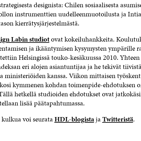
trategisesta designista: Chilen sosiaalisesta asumis
llon instrumenttien uudelleenmuotoilusta ja Inti
ason kierrätysjärjestelmästä.
ign Labin studiot
ovat kokeiluhankkeita. Koulutu
entamisen ja ikääntymisen kysymysten ympärille r
estettiin Helsingissä touko-kesäkuussa 2010. Yhteen
hdeksan eri alojen asiantuntijaa ja he tekivät tiivist
ministeriöiden kanssa. Viikon mittaisen työskent
kosi kymmenen kohdan toimenpide-ehdotuksen o
ällä hetkellä studioiden ehdotukset ovat jatkokäsit
stellaan lisää päätapahtumassa.
kulkua voi seurata
HDL-blogista
ja
Twitteristä
.