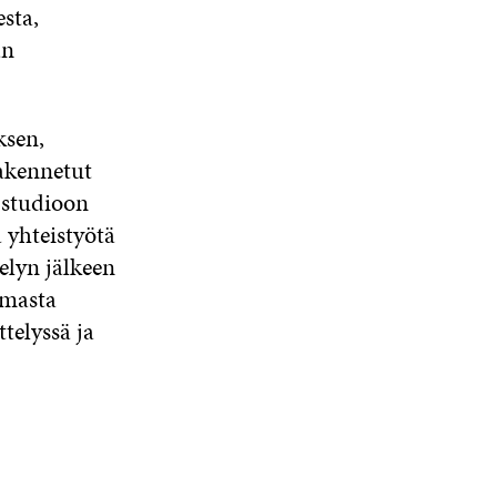
esta,
an
ksen,
akennetut
 studioon
ä yhteistyötä
elyn jälkeen
masta
telyssä ja