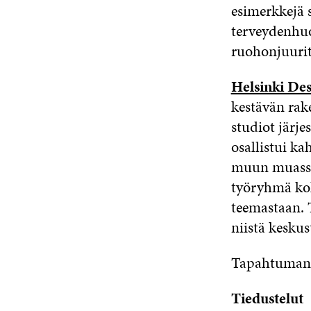
esimerkkejä s
terveydenhuo
ruohonjuurit
Helsinki Des
kestävän rak
studiot järj
osallistui ka
muun muassa 
työryhmä ko
teemastaan. T
niistä kesku
Tapahtuman 
Tiedustelut