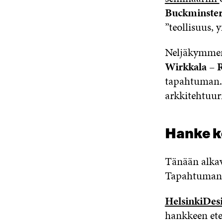
Buckminster
”teollisuus, 
Neljäkymment
Wirkkala
–
tapahtuman. 
arkkitehtuuri
Hanke k
Tänään alka
Tapahtuman l
HelsinkiDes
hankkeen ete