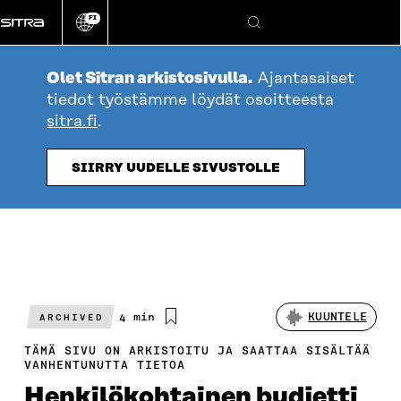
Siirry
FI
suoraan
Vaihda
Hae
sivuston
sisältöön
kieli
Olet Sitran arkistosivulla.
Ajantasaiset
tiedot työstämme löydät osoitteesta
sitra.fi
.
SIIRRY UUDELLE SIVUSTOLLE
Arvioitu
4 min
KUUNTELE
ARCHIVED
lukuaika
TÄMÄ SIVU ON ARKISTOITU JA SAATTAA SISÄLTÄÄ
VANHENTUNUTTA TIETOA
Henkilökohtainen budjetti