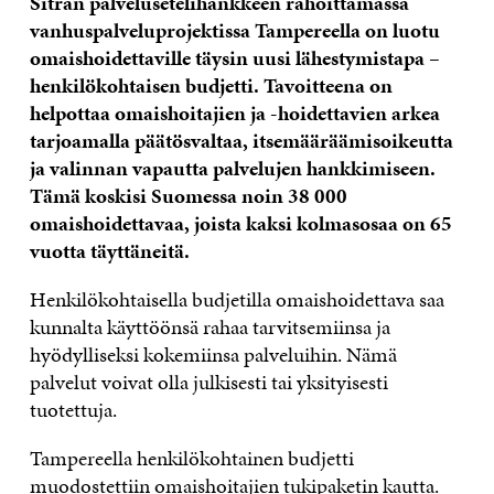
Sitran palvelusetelihankkeen rahoittamassa
vanhuspalveluprojektissa Tampereella on luotu
omaishoidettaville täysin uusi lähestymistapa –
henkilökohtaisen budjetti. Tavoitteena on
helpottaa omaishoitajien ja -hoidettavien arkea
tarjoamalla päätösvaltaa, itsemääräämisoikeutta
ja valinnan vapautta palvelujen hankkimiseen.
Tämä koskisi Suomessa noin 38 000
omaishoidettavaa, joista kaksi kolmasosaa on 65
vuotta täyttäneitä.
Henkilökohtaisella budjetilla omaishoidettava saa
kunnalta käyttöönsä rahaa tarvitsemiinsa ja
hyödylliseksi kokemiinsa palveluihin. Nämä
palvelut voivat olla julkisesti tai yksityisesti
tuotettuja.
Tampereella henkilökohtainen budjetti
muodostettiin omaishoitajien tukipaketin kautta.