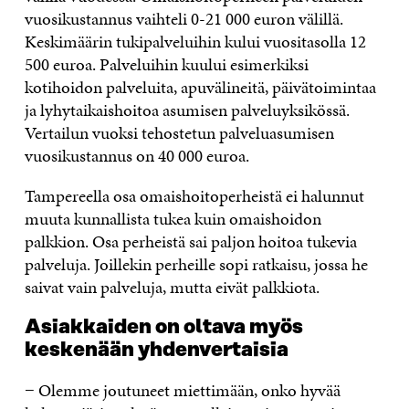
vuosikustannus vaihteli 0-21 000 euron välillä.
Keskimäärin tukipalveluihin kului vuositasolla 12
500 euroa. Palveluihin kuului esimerkiksi
kotihoidon palveluita, apuvälineitä, päivätoimintaa
ja lyhytaikaishoitoa asumisen palveluyksikössä.
Vertailun vuoksi tehostetun palveluasumisen
vuosikustannus on 40 000 euroa.
Tampereella osa omaishoitoperheistä ei halunnut
muuta kunnallista tukea kuin omaishoidon
palkkion. Osa perheistä sai paljon hoitoa tukevia
palveluja. Joillekin perheille sopi ratkaisu, jossa he
saivat vain palveluja, mutta eivät palkkiota.
Asiakkaiden on oltava myös
keskenään yhdenvertaisia
− Olemme joutuneet miettimään, onko hyvää