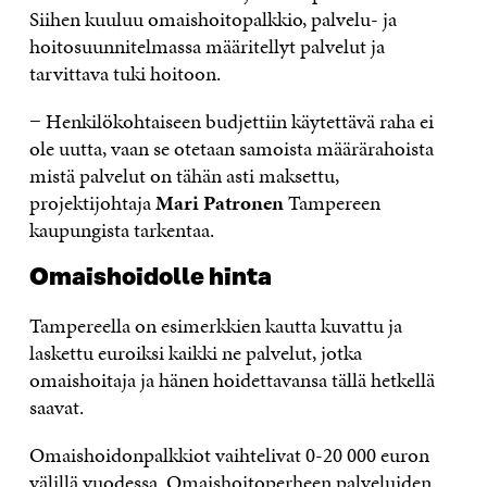
Siihen kuuluu omaishoitopalkkio, palvelu- ja
hoitosuunnitelmassa määritellyt palvelut ja
tarvittava tuki hoitoon.
− Henkilökohtaiseen budjettiin käytettävä raha ei
ole uutta, vaan se otetaan samoista määrärahoista
mistä palvelut on tähän asti maksettu,
projektijohtaja
Mari Patronen
Tampereen
kaupungista tarkentaa.
Omaishoidolle hinta
Tampereella on esimerkkien kautta kuvattu ja
laskettu euroiksi kaikki ne palvelut, jotka
omaishoitaja ja hänen hoidettavansa tällä hetkellä
saavat.
Omaishoidonpalkkiot vaihtelivat 0-20 000 euron
välillä vuodessa. Omaishoitoperheen palveluiden