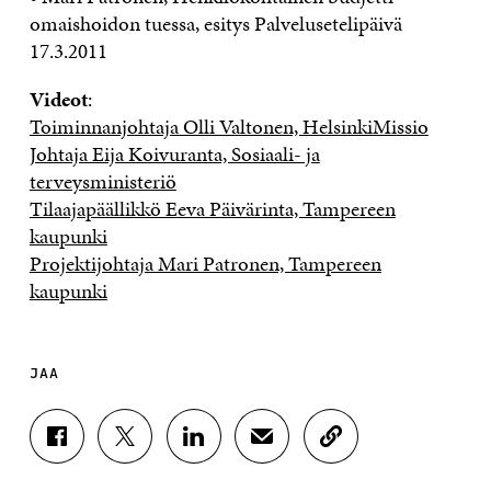
omaishoidon tuessa, esitys Palvelusetelipäivä
17.3.2011
Videot
:
Toiminnanjohtaja Olli Valtonen, HelsinkiMissio
Johtaja Eija Koivuranta, Sosiaali- ja
terveysministeriö
Tilaajapäällikkö Eeva Päivärinta, Tampereen
kaupunki
Projektijohtaja Mari Patronen, Tampereen
kaupunki
JAA
J
J
J
J
K
A
A
A
A
O
A
A
A
A
P