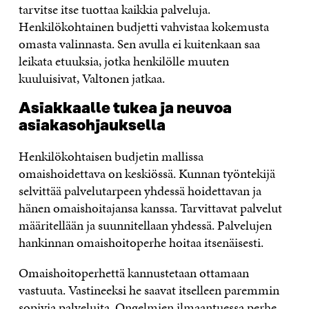
tarvitse itse tuottaa kaikkia palveluja.
Henkilökohtainen budjetti vahvistaa kokemusta
omasta valinnasta. Sen avulla ei kuitenkaan saa
leikata etuuksia, jotka henkilölle muuten
kuuluisivat, Valtonen jatkaa.
Asiakkaalle tukea ja neuvoa
asiakasohjauksella
Henkilökohtaisen budjetin mallissa
omaishoidettava on keskiössä. Kunnan työntekijä
selvittää palvelutarpeen yhdessä hoidettavan ja
hänen omaishoitajansa kanssa. Tarvittavat palvelut
määritellään ja suunnitellaan yhdessä. Palvelujen
hankinnan omaishoitoperhe hoitaa itsenäisesti.
Omaishoitoperhettä kannustetaan ottamaan
vastuuta. Vastineeksi he saavat itselleen paremmin
sopivia palveluita. Ongelmien ilmaantuessa perhe