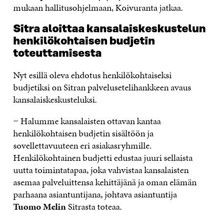
mukaan hallitusohjelmaan, Koivuranta jatkaa.
Sitra aloittaa kansalaiskeskustelun
henkilökohtaisen budjetin
toteuttamisesta
Nyt esillä oleva ehdotus henkilökohtaiseksi
budjetiksi on Sitran palvelusetelihankkeen avaus
kansalaiskeskusteluksi.
− Halumme kansalaisten ottavan kantaa
henkilökohtaisen budjetin sisältöön ja
sovellettavuuteen eri asiakasryhmille.
Henkilökohtainen budjetti edustaa juuri sellaista
uutta toimintatapaa, joka vahvistaa kansalaisten
asemaa palveluittensa kehittäjänä ja oman elämän
parhaana asiantuntijana, johtava asiantuntija
Tuomo Melin
Sitrasta toteaa.