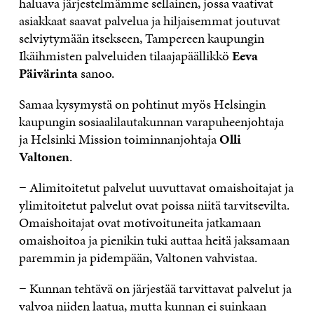
haluava järjestelmämme sellainen, jossa vaativat
asiakkaat saavat palvelua ja hiljaisemmat joutuvat
selviytymään itsekseen, Tampereen kaupungin
Ikäihmisten palveluiden tilaajapäällikkö
Eeva
Päivärinta
sanoo.
Samaa kysymystä on pohtinut myös Helsingin
kaupungin sosiaalilautakunnan varapuheenjohtaja
ja Helsinki Mission toiminnanjohtaja
Olli
Valtonen
.
− Alimitoitetut palvelut uuvuttavat omaishoitajat ja
ylimitoitetut palvelut ovat poissa niitä tarvitsevilta.
Omaishoitajat ovat motivoituneita jatkamaan
omaishoitoa ja pienikin tuki auttaa heitä jaksamaan
paremmin ja pidempään, Valtonen vahvistaa.
− Kunnan tehtävä on järjestää tarvittavat palvelut ja
valvoa niiden laatua, mutta kunnan ei suinkaan