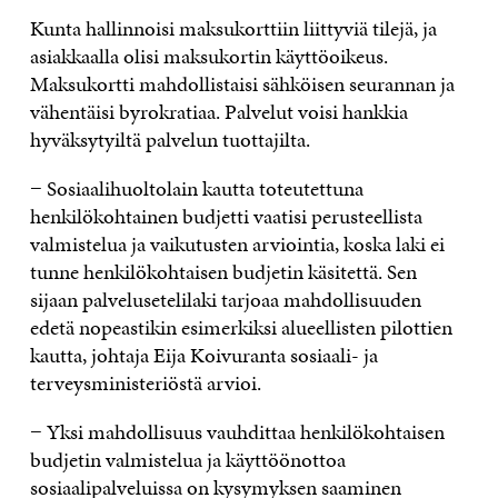
Kunta hallinnoisi maksukorttiin liittyviä tilejä, ja
asiakkaalla olisi maksukortin käyttöoikeus.
Maksukortti mahdollistaisi sähköisen seurannan ja
vähentäisi byrokratiaa. Palvelut voisi hankkia
hyväksytyiltä palvelun tuottajilta.
− Sosiaalihuoltolain kautta toteutettuna
henkilökohtainen budjetti vaatisi perusteellista
valmistelua ja vaikutusten arviointia, koska laki ei
tunne henkilökohtaisen budjetin käsitettä. Sen
sijaan palvelusetelilaki tarjoaa mahdollisuuden
edetä nopeastikin esimerkiksi alueellisten pilottien
kautta, johtaja Eija Koivuranta sosiaali- ja
terveysministeriöstä arvioi.
− Yksi mahdollisuus vauhdittaa henkilökohtaisen
budjetin valmistelua ja käyttöönottoa
sosiaalipalveluissa on kysymyksen saaminen