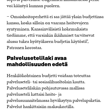
voi kääntyä kunnan puoleen.
− Omaishoitoperhettä ei saa jättää yksin budjettinsa
kanssa, koska silloin on vaarana hoitovajeen
syntyminen. Kansainvälisistä kokemuksista
tiedämme, että varsinkin ikäihmiset tarvitsevat
alussa tukea hyötyäkseen budjetin käytöstä”,
Patronen korostaa.
Palvelusetelilaki avaa
mahdollisuuden edetä
Henkilökohtainen budjetti voidaan toteuttaa
palveluseteli- tai sosiaalihuoltolain kautta.
Palvelusetelilakiin pohjautuvassa mallissa
palveluseteli kattaisi hoito- ja
palvelusuunnitelmassa hyväksytyn palvelupaketin.
Palvelut hankittaisiin maksukortilla.