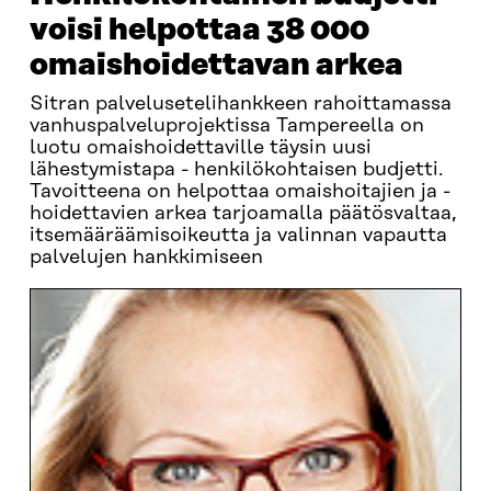
voisi helpottaa 38 000
omaishoidettavan arkea
Sitran palvelusetelihankkeen rahoittamassa
vanhuspalveluprojektissa Tampereella on
luotu omaishoidettaville täysin uusi
lähestymistapa - henkilökohtaisen budjetti.
Tavoitteena on helpottaa omaishoitajien ja -
hoidettavien arkea tarjoamalla päätösvaltaa,
itsemääräämisoikeutta ja valinnan vapautta
palvelujen hankkimiseen