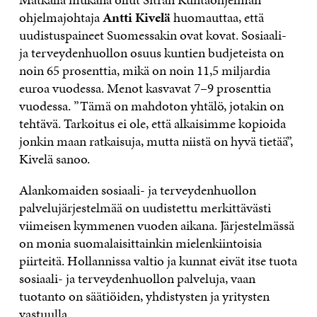
ohjelmajohtaja
Antti Kivelä
huomauttaa, että
uudistuspaineet Suomessakin ovat kovat. Sosiaali-
ja terveydenhuollon osuus kuntien budjeteista on
noin 65 prosenttia, mikä on noin 11,5 miljardia
euroa vuodessa. Menot kasvavat 7–9 prosenttia
vuodessa. ”Tämä on mahdoton yhtälö, jotakin on
tehtävä. Tarkoitus ei ole, että alkaisimme kopioida
jonkin maan ratkaisuja, mutta niistä on hyvä tietää”,
Kivelä sanoo.
Alankomaiden sosiaali- ja terveydenhuollon
palvelujärjestelmää on uudistettu merkittävästi
viimeisen kymmenen vuoden aikana. Järjestelmässä
on monia suomalaisittainkin mielenkiintoisia
piirteitä. Hollannissa valtio ja kunnat eivät itse tuota
sosiaali- ja terveydenhuollon palveluja, vaan
tuotanto on säätiöiden, yhdistysten ja yritysten
vastuulla.