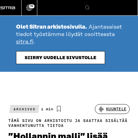
Siirry
FI
suoraan
Vaihda
Hae
sivuston
sisältöön
kieli
Olet Sitran arkistosivulla.
Ajantasaiset
tiedot työstämme löydät osoitteesta
sitra.fi
.
SIIRRY UUDELLE SIVUSTOLLE
Arvioitu
1 min
KUUNTELE
ARCHIVED
lukuaika
TÄMÄ SIVU ON ARKISTOITU JA SAATTAA SISÄLTÄÄ
VANHENTUNUTTA TIETOA
”Hollannin malli” lisää