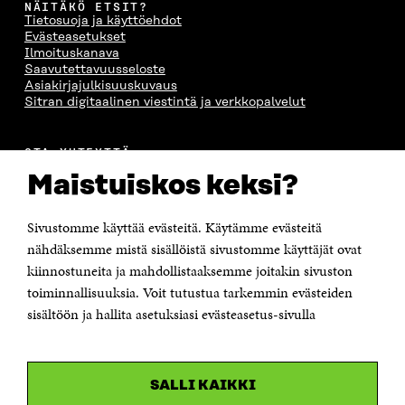
NÄITÄKÖ ETSIT?
Tietosuoja ja käyttöehdot
Evästeasetukset
Ilmoituskanava
Saavutettavuusseloste
Asiakirjajulkisuuskuvaus
Sitran digitaalinen viestintä ja verkkopalvelut
OTA YHTEYTTÄ
Suomen itsenäisyyden juhlarahasto Sitra
Maistuiskos keksi?
Itämerenkatu 11-13, PL 160,
00181 Helsinki
Sivustomme käyttää evästeitä. Käytämme evästeitä
Puhelin +358 294 618 991
Sähköpostiosoite
nähdäksemme mistä sisällöistä sivustomme käyttäjät ovat
etunimi.sukunimi@sitra.fi tai sitra@sitra.fi
kiinnostuneita ja mahdollistaaksemme joitakin sivuston
Saapumisohjeet
toiminnallisuuksia. Voit tutustua tarkemmin evästeiden
sisältöön ja hallita asetuksiasi evästeasetus-sivulla
Y-tunnus 0202132-3
OLEMME NÄISSÄ SOMEISSA
SALLI KAIKKI
Facebook
Avautuu