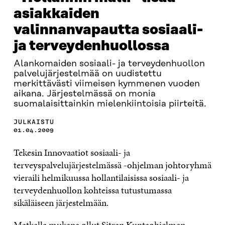
asiakkaiden
valinnanvapautta sosiaali-
ja terveydenhuollossa
Alankomaiden sosiaali- ja terveydenhuollon
palvelujärjestelmää on uudistettu
merkittävästi viimeisen kymmenen vuoden
aikana. Järjestelmässä on monia
suomalaisittainkin mielenkiintoisia piirteitä.
JULKAISTU
01.04.2009
Tekesin Innovaatiot sosiaali- ja
terveyspalvelujärjestelmässä -ohjelman johtoryhmä
vieraili helmikuussa hollantilaisissa sosiaali- ja
terveydenhuollon kohteissa tutustumassa
sikäläiseen järjestelmään.
Matkalla mukana ollut Sitran Kuntaohjelman