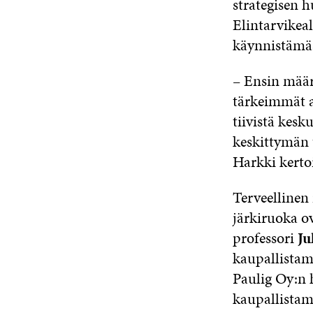
strategisen h
Elintarvikeal
käynnistämäs
– Ensin määr
tärkeimmät a
tiivistä kesk
keskittymän t
Harkki kerto
Terveellinen 
järkiruoka ov
professori
Ju
kaupallistami
Paulig Oy:n 
kaupallistami