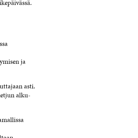
ikepäivässä.
ssa
ymisen ja
uttajaan asti.
etjun alku-
amallissa
ltaan