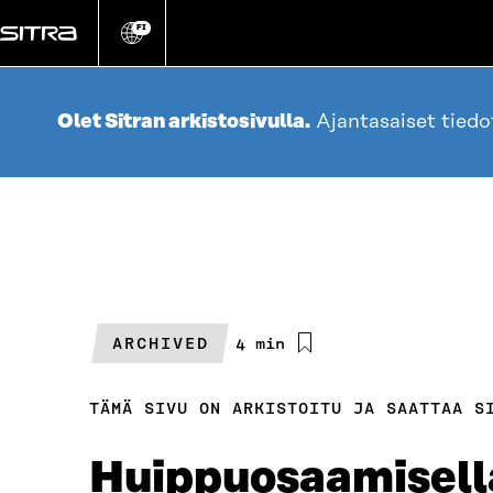
Siirry
suoraan
FI
Vaihda
sivuston
sisältöön
kieli
Olet Sitran arkistosivulla.
Ajantasaiset tied
ARCHIVED
Arvioitu
4 min
lukuaika
TÄMÄ SIVU ON ARKISTOITU JA SAATTAA S
Huippuosaamisella 