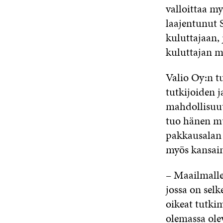
valloittaa m
laajentunut 
kuluttajaan,
kuluttajan m
Valio Oy:n t
tutkijoiden j
mahdollisuut
tuo hänen mu
pakkausalan 
myös kansain
– Maailmalle 
jossa on sel
oikeat tutki
olemassa olev