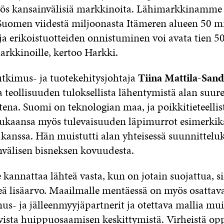
yös kansainvälisiä markkinoita. Lähimarkkinamme 
Suomen viidestä miljoonasta Itämeren alueen 50 m
 ja erikoistuotteiden onnistuminen voi avata tien 
arkkinoille, kertoo Harkki.
utkimus- ja tuotekehitysjohtaja
Tiina Mattila-San
a teollisuuden tuloksellista lähentymistä alan suur
ena. Suomi on teknologian maa, ja poikkitieteellis
kaansa myös tulevaisuuden läpimurrot esimerkiksi
kanssa. Hän muistutti alan yhteisessä suunnittel
välisen bisneksen kovuudesta.
kannattaa lähteä vasta, kun on jotain suojattua, s
keä lisäarvo. Maailmalle mentäessä on myös osattav
mus- ja jälleenmyyjäpartnerit ja otettava mallia m
ista huippuosaamisen keskittymistä. Virheistä oppi