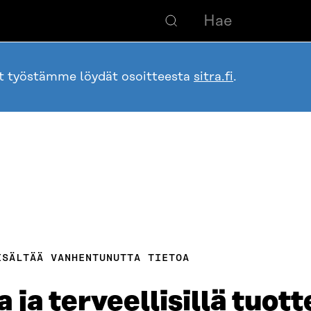
ot työstämme löydät osoitteesta
sitra.fi
.
ISÄLTÄÄ VANHENTUNUTTA TIETOA
ja terveellisillä tuotte