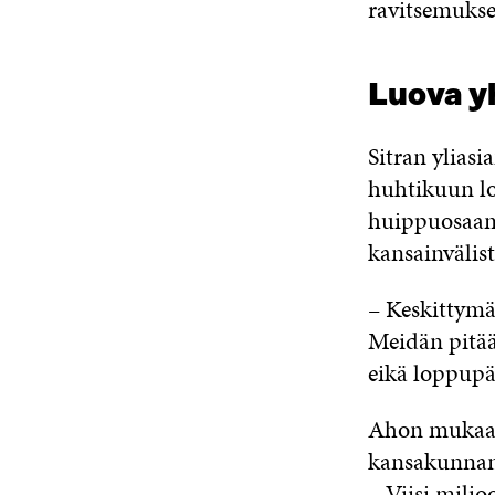
ravitsemuksen
Luova y
Sitran ylias
huhtikuun lo
huippuosaami
kansainvälis
– Keskittymä 
Meidän pitää
eikä loppupää
Ahon mukaan 
kansakunnan
– Viisi milj