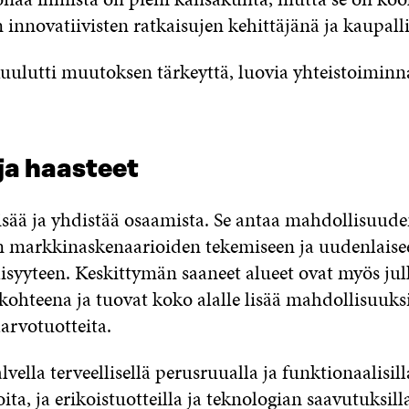
innovatiivisten ratkaisujen kehittäjänä ja kaupalli
ulutti muutoksen tärkeyttä, luovia yhteistoiminna
ja haasteet
isää ja yhdistää osaamista. Se antaa mahdollisuude
n markkinaskenaarioiden tekemiseen ja uudenlaise
lisyyteen. Keskittymän saaneet alueet ovat myös jul
kohteena ja tuovat koko alalle lisää mahdollisuuks
äarvotuotteita.
ella terveellisellä perusruualla ja funktionaalisilla
ta, ja erikoistuotteilla ja teknologian saavutuksi