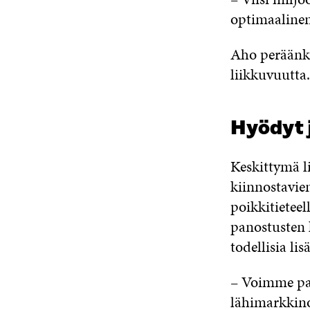
optimaalinen 
Aho peräänku
liikkuvuutta.
Hyödyt 
Keskittymä l
kiinnostavie
poikkitieteel
panostusten 
todellisia lis
– Voimme palv
lähimarkkinoi