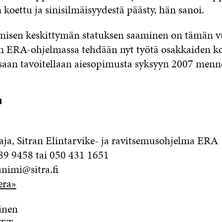
koettu ja sinisilmäisyydestä päästy, hän sanoi.
isen keskittymän statuksen saaminen on tämän 
ran ERA-ohjelmassa tehdään nyt työtä osakkaiden k
aan tavoitellaan aiesopimusta syksyyn 2007 menn
a
ja, Sitran Elintarvike- ja ravitsemusohjelma ERA
89 9458 tai 050 431 1651
nimi@sitra.fi
era»
inen