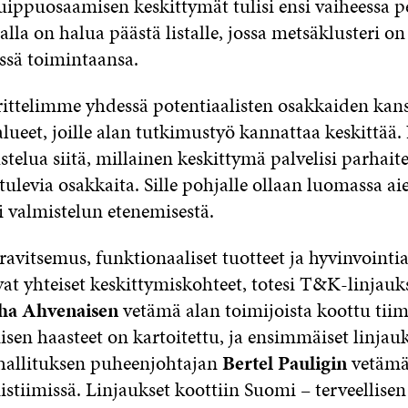
uippuosaamisen keskittymät tulisi ensi vaiheessa p
alla on halua päästä listalle, jossa metsäklusteri on
sä toimintaansa.
ittelimme yhdessä potentiaalisten osakkaiden kan
lueet, joille alan tutkimustyö kannattaa keskittä
ustelua siitä, millainen keskittymä palvelisi parhait
ulevia osakkaita. Sille pohjalle ollaan luomassa a
i valmistelun etenemisestä.
ravitsemus, funktionaaliset tuotteet ja hyvinvointia
at yhteiset keskittymiskohteet, totesi T&K-linjauk
ha Ahvenaisen
vetämä alan toimijoista koottu tii
sen haasteet on kartoitettu, ja ensimmäiset linjauk
hallituksen puheenjohtajan
Bertel Pauligin
vetämä
stiimissä. Linjaukset koottiin Suomi – terveellisen