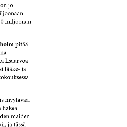
on jo
iljoonaan
500 miljoonan
dholm
pitää
ena
tä lisäarvoa
 lääke- ja
ukokouksessa
iis myytävää,
a hakea
uiden maiden
i, ja tässä