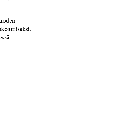
vuoden
okoamiseksi.
essä.