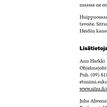
maassa ne on 
Huippuosaam
tavoite. Sit
Heidän kanss
Lisätietoj
Anu Harkki
Ohjelmajohta
Puh. (09) 61
etunimi.suku
www.sitra.fi/
Juha Ahvena