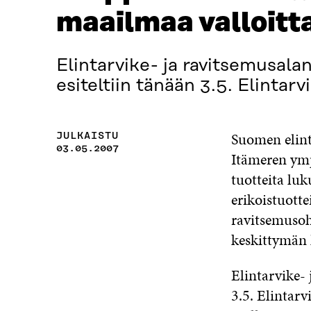
maailmaa valloit
Elintarvike- ja ravitsemusalan
esiteltiin tänään 3.5. Elintarv
Suomen elint
JULKAISTU
03.05.2007
Itämeren ymp
tuotteita lu
erikoistuotte
ravitsemuso
keskittymän 
Elintarvike-
3.5. Elintarv