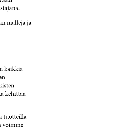
stajana.
n malleja ja
n kaikkia
en
kisten
ia kehittää
 tuotteilla
lla voimme