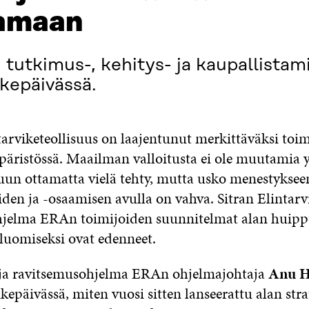
tamaan
 tutkimus-, kehitys- ja kaupallistam
ikepäivässä.
arviketeollisuus on laajentunut merkittäväksi toim
äristössä. Maailman valloitusta ei ole muutamia yk
kuun ottamatta vielä tehty, mutta usko menestyksee
iden ja -osaamisen avulla on vahva. Sitran Elintarv
hjelma ERAn toimijoiden suunnitelmat alan huip
luomiseksi ovat edenneet.
 ja ravitsemusohjelma ERAn ohjelmajohtaja
Anu H
ikepäivässä, miten vuosi sitten lanseerattu alan stra