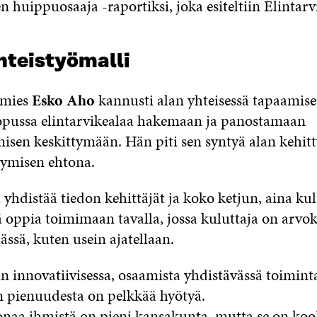
 huippuosaaja -raportiksi, joka esiteltiin Elintarv
hteistyömalli
iamies
Esko Aho
kannusti alan yhteisessä tapaamise
pussa elintarvikealaa hakemaan ja panostamaan
sen keskittymään. Hän piti sen syntyä alan kehitt
tymisen ehtona.
yhdistää tiedon kehittäjät ja koko ketjun, aina kul
 oppia toimimaan tavalla, jossa kuluttaja on arvok
ssä, kuten usein ajatellaan.
innovatiivisessa, osaamista yhdistävässä toimint
 pienuudesta on pelkkää hyötyä.
oonaa ihmistä on pieni kansakunta, mutta se on koo