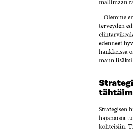
mallimaan r
– Olemme eri
terveyden ed
elintarvikea
edenneet hyv
hankkeissa o
maun lisäksi
Strateg
tähtäim
Strategisen 
hajanaisia tu
kohteisiin. T