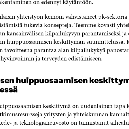
akentaminen on edennyt käytäntöön.
laisin yhteistyön keinoin vahvistaneet pk-sektori
istämistä tukevia konsepteja. Teemme kovasti yhte
lan kansainvälisen kilpailukyvyn parantamiseksi j
in huippuosaamisen keskittymän suunnittelussa. K
n tavoitteena parantaa alan kilpailukykyä panosta
 hyvinvoinnin ja terveyden edistämiseen.
isen huippuosaamisen keskitty
essä
huippuosaamisen keskittymä on uudenlainen tapa 
tkimusresursseja yritysten ja yhteiskunnan kannalt
iede- ja teknologianeuvosto on tunnistanut aihealue