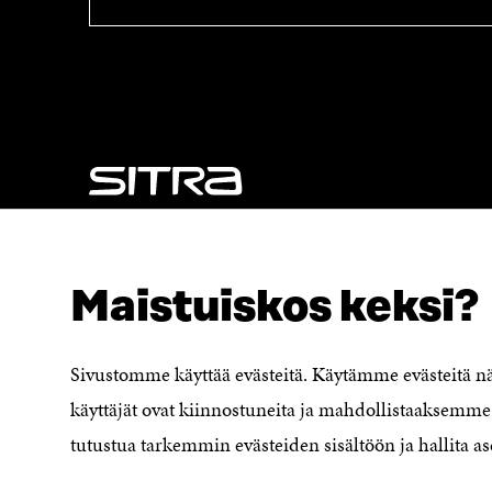
A
I
I
K
K
K
K
U
U
N
N
A
A
S
S
S
S
A
A
NÄITÄKÖ ETSIT?
Tietosuoja ja käyttöehdot
Maistuiskos keksi?
Evästeasetukset
Ilmoituskanava
Saavutettavuusseloste
Sivustomme käyttää evästeitä. Käytämme evästeitä 
Asiakirjajulkisuuskuvaus
käyttäjät ovat kiinnostuneita ja mahdollistaaksemme 
Sitran digitaalinen viestintä ja
tutustua tarkemmin evästeiden sisältöön ja hallita as
verkkopalvelut