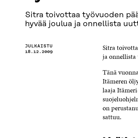
Sitra toivottaa työvuoden päät
hyvää joulua ja onnellista uut
Sitra toivot
JULKAISTU
18.12.2009
ja onnellista
Tänä vuonna 
Itämeren ölj
laaja Itämer
suojeluohjel
on perustanu
sattuu.