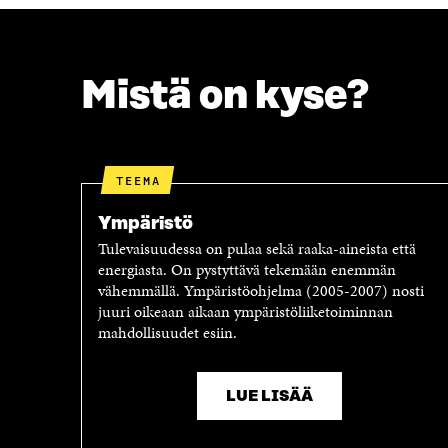
E
T
B
T
O
E
O
R
Mistä on kyse?
K
I
I
S
S
S
S
Ä
A
A
TEEMA
A
V
V
A
Ympäristö
A
U
Tulevaisuudessa on pulaa sekä raaka-aineista että
U
T
energiasta. On pystyttävä tekemään enemmän
T
U
vähemmällä. Ympäristöohjelma (2005-2007) nosti
U
U
juuri oikeaan aikaan ympäristöliiketoiminnan
U
U
mahdollisuudet esiin.
U
U
U
D
D
E
E
S
LUE LISÄÄ
S
S
S
A