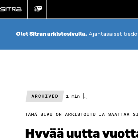
Siirry
suoraan
FI
Vaihda
sivuston
sisältöön
kieli
Olet Sitran arkistosivulla.
Ajantasaiset tied
ARCHIVED
Arvioitu
1 min
lukuaika
TÄMÄ SIVU ON ARKISTOITU JA SAATTAA S
Hyvää uutta vuott