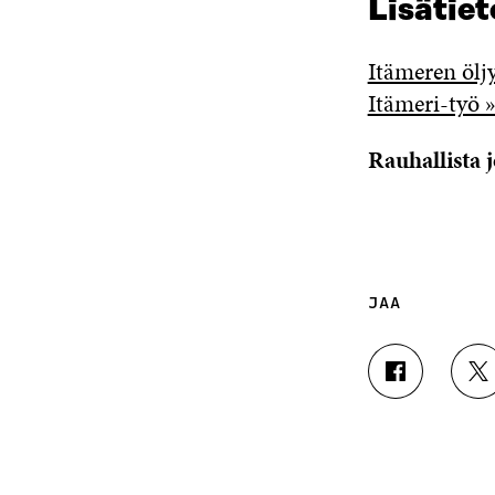
Lisätiet
Itämeren ölj
Itämeri-työ 
Rauhallista 
JAA
J
J
A
A
A
A
F
T
A
W
C
I