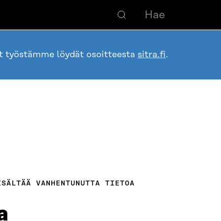
ot työstämme löydät osoitteesta
sitra.fi
.
ISÄLTÄÄ VANHENTUNUTTA TIETOA
a