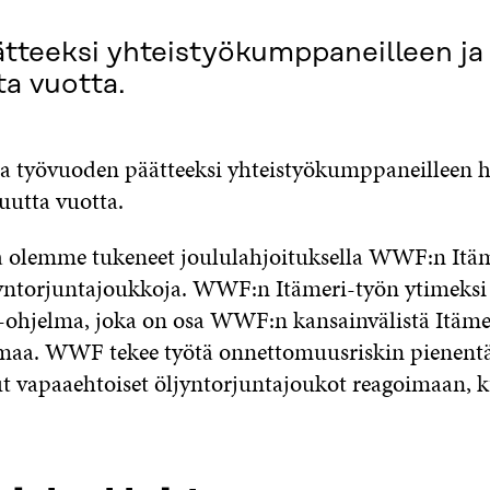
teeksi yhteistyökumppaneilleen ja ka
ta vuotta.
taa työvuoden päätteeksi yhteistyökumppaneilleen 
 uutta vuotta.
olemme tukeneet joululahjoituksella WWF:n Itäme
yntorjuntajoukkoja. WWF:n Itämeri-työn ytimeksi 
i-ohjelma, joka on osa WWF:n kansainvälistä Itäm
maa. WWF tekee työtä onnettomuusriskin pienentä
t vapaaehtoiset öljyntorjuntajoukot reagoimaan, 