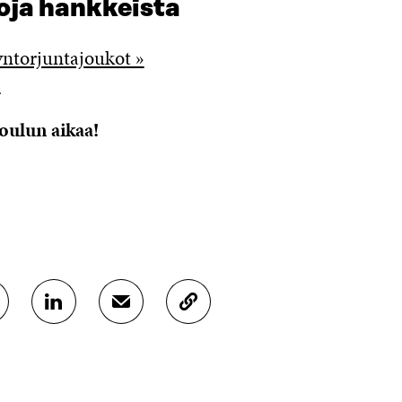
oja hankkeista
yntorjuntajoukot »
»
joulun aikaa!
J
J
K
A
A
O
A
A
P
L
S
I
I
Ä
O
N
H
I