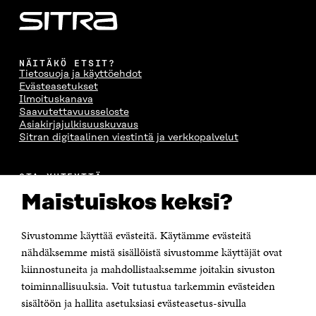
NÄITÄKÖ ETSIT?
Tietosuoja ja käyttöehdot
Evästeasetukset
Ilmoituskanava
Saavutettavuusseloste
Asiakirjajulkisuuskuvaus
Sitran digitaalinen viestintä ja verkkopalvelut
OTA YHTEYTTÄ
Suomen itsenäisyyden juhlarahasto Sitra
Maistuiskos keksi?
Itämerenkatu 11-13, PL 160,
00181 Helsinki
Sivustomme käyttää evästeitä. Käytämme evästeitä
Puhelin +358 294 618 991
Sähköpostiosoite
nähdäksemme mistä sisällöistä sivustomme käyttäjät ovat
etunimi.sukunimi@sitra.fi tai sitra@sitra.fi
kiinnostuneita ja mahdollistaaksemme joitakin sivuston
Saapumisohjeet
toiminnallisuuksia. Voit tutustua tarkemmin evästeiden
sisältöön ja hallita asetuksiasi evästeasetus-sivulla
Y-tunnus 0202132-3