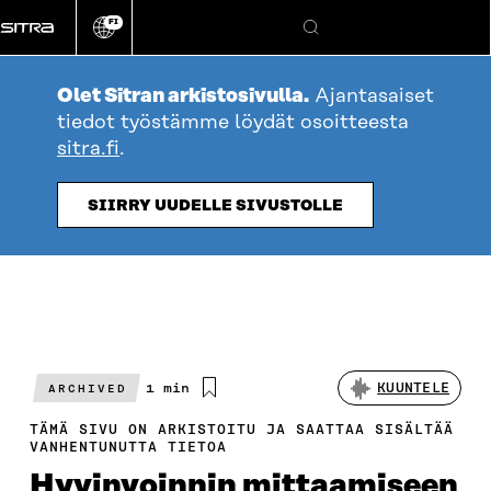
Siirry
FI
suoraan
Vaihda
Hae
sivuston
sisältöön
kieli
Olet Sitran arkistosivulla.
Ajantasaiset
tiedot työstämme löydät osoitteesta
sitra.fi
.
SIIRRY UUDELLE SIVUSTOLLE
Arvioitu
1 min
KUUNTELE
ARCHIVED
lukuaika
TÄMÄ SIVU ON ARKISTOITU JA SAATTAA SISÄLTÄÄ
VANHENTUNUTTA TIETOA
Hyvinvoinnin mittaamiseen