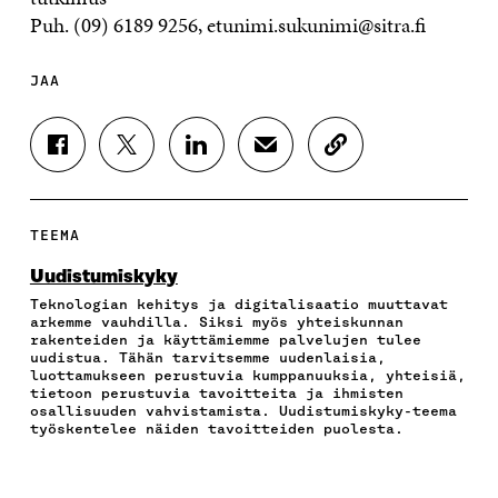
Puh. (09) 6189 9256, etunimi.sukunimi@sitra.fi
JAA
J
J
J
J
K
A
A
A
A
O
A
A
A
A
P
F
T
L
S
I
A
W
I
Ä
O
TEEMA
C
I
N
H
I
E
T
K
K
A
Uudistumiskyky
B
T
E
Ö
R
Teknologian kehitys ja digitalisaatio muuttavat
O
E
D
P
T
arkemme vauhdilla. Siksi myös yhteiskunnan
O
R
I
O
I
rakenteiden ja käyttämiemme palvelujen tulee
K
I
N
S
K
uudistua. Tähän tarvitsemme uudenlaisia,
I
S
I
T
K
luottamukseen perustuvia kumppanuuksia, yhteisiä,
S
S
S
I
E
tietoon perustuvia tavoitteita ja ihmisten
osallisuuden vahvistamista. Uudistumiskyky-teema
S
Ä
S
L
L
työskentelee näiden tavoitteiden puolesta.
A
A
Ä
L
I
A
V
A
A
N
V
A
V
A
L
A
U
A
V
I