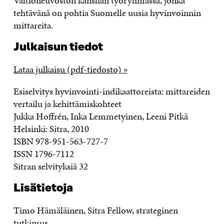
Valtioneuvoston kanslian työryhmässä, jonka
tehtävänä on pohtia Suomelle uusia hyvinvoinnin
mittareita.
Julkaisun tiedot
Lataa julkaisu (pdf-tiedosto) »
Esiselvitys hyvinvointi-indikaattoreista: mittareiden
vertailu ja kehittämiskohteet
Jukka Hoffrén, Inka Lemmetyinen, Leeni Pitkä
Helsinki: Sitra, 2010
ISBN 978-951-563-727-7
ISSN 1796-7112
Sitran selvityksiä 32
Lisätietoja
Timo Hämäläinen, Sitra Fellow, strateginen
tutkimus