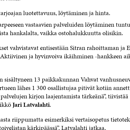
arjoajan luotettavuus, löytäminen ja hinta.
rpeeseen vastaavien palveluiden löytäminen tunt
jista hankalalta, vaikka ostohalukkuutta olisikin.
kset vahvistavat entisestään Sitran rahoittaman ja
Aktiivinen ja hyvinvoiva ikäihminen -hankkeen ai
 sisältyneen 13 paikkakunnan Vahvat vanhusneuv
tueen lähes 1 300 osallistujaa pitivät kotiin annett
palvelujen kirjon laajentamista tärkeänä”, tiivistää
likkö
Jari Latvalahti
.
sta riippumatta esimerkiksi vertaisopetus tietote
toivelistan kärkipäässä”, Latvalahti jatkaa.