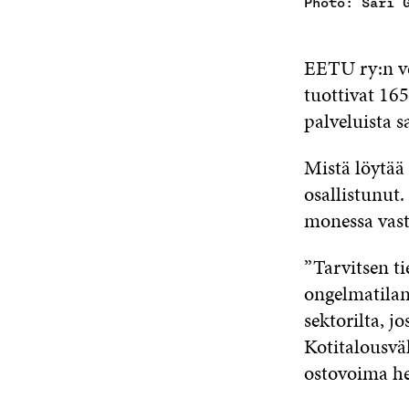
Photo: Sari 
EETU ry:n ve
tuottivat 165
palveluista s
Mistä löytää 
osallistunut.
monessa vast
”Tarvitsen t
ongelmatilant
sektorilta, 
Kotitalousvä
ostovoima hei