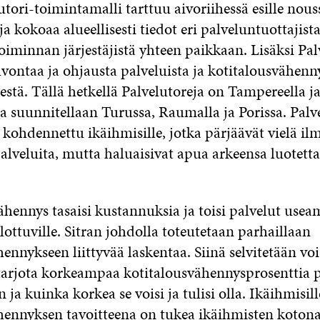
utori-toimintamalli tarttuu aivoriihessä esille nous
a kokoaa alueellisesti tiedot eri palveluntuottajista
iminnan järjestäjistä yhteen paikkaan. Lisäksi Pal
uvontaa ja ohjausta palveluista ja kotitalousvähen
stä. Tällä hetkellä Palvelutoreja on Tampereella j
a suunnitellaan Turussa, Raumalla ja Porissa. Palv
ti kohdennettu ikäihmisille, jotka pärjäävät vielä il
alveluita, mutta haluaisivat apua arkeensa luotetta
ähennys tasaisi kustannuksia ja toisi palvelut us
ottuville. Sitran johdolla toteutetaan parhaillaan
ennykseen liittyvää laskentaa. Siinä selvitetään voi
 tarjota korkeampaa kotitalousvähennysprosenttia 
ja kuinka korkea se voisi ja tulisi olla. Ikäihmisil
hennyksen tavoitteena on tukea ikäihmisten kotona