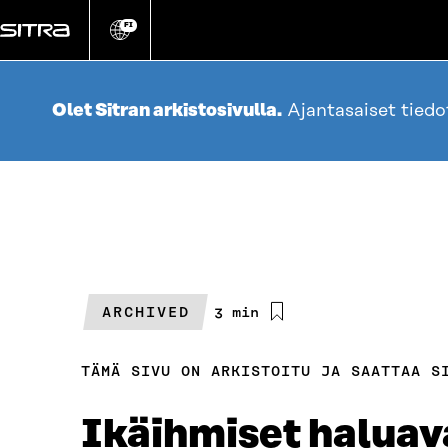
Siirry
suoraan
FI
Vaihda
sivuston
sisältöön
kieli
Olet Sitran arkistosivulla.
Ajantasaiset tied
ARCHIVED
Arvioitu
3 min
lukuaika
TÄMÄ SIVU ON ARKISTOITU JA SAATTAA S
Ikäihmiset haluava