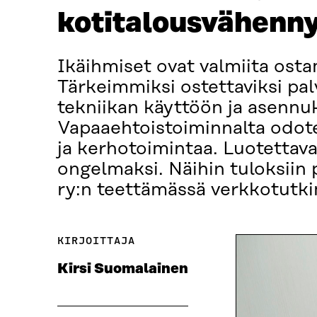
kotitalousvähenn
Ikäihmiset ovat valmiita ost
Tärkeimmiksi ostettaviksi palv
tekniikan käyttöön ja asennuks
Vapaaehtoistoiminnalta odotet
ja kerhotoimintaa. Luotettav
ongelmaksi. Näihin tuloksiin p
ry:n teettämässä verkkotutk
KIRJOITTAJA
Kirsi Suomalainen