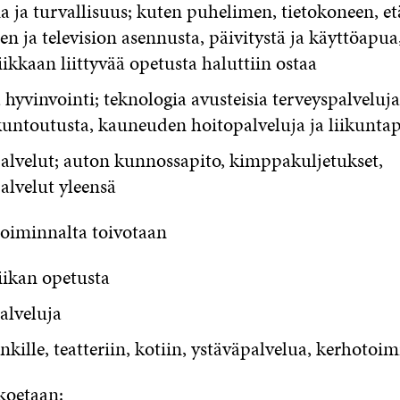
a ja turvallisuus; kuten puhelimen, tietokoneen, et
en ja television asennusta, päivitystä ja käyttöapu
iikkaan liittyvää opetusta haluttiin ostaa
a hyvinvointi; teknologia avusteisia terveyspalveluja,
kuntoutusta, kauneuden hoitopalveluja ja liikuntap
alvelut; auton kunnossapito, kimppakuljetukset,
alvelut yleensä
oiminnalta toivotaan
iikan opetusta
alveluja
enkille, teatteriin, kotiin, ystäväpalvelua, kerhotoim
koetaan: