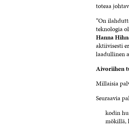
toteaa johta
”On ilahdutta
teknologia ol
Hanna Hihn
aktiivisesti 
laadullinen a
Aivoriihen t
Millaisia pal
Seuraavia pa
kodin huo
mökillä, 