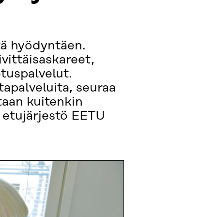
tä hyödyntäen.
vittäisaskareet,
etuspalvelut.
tapalveluita, seuraa
taan kuitenkin
n etujärjestö EETU