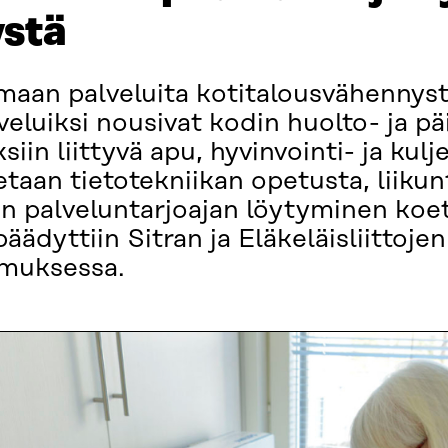
ystä
amaan palveluita kotitalousvähennys
eluiksi nousivat kodin huolto- ja päi
iin liittyvä apu, hyvinvointi- ja kulj
aan tietotekniikan opetusta, liikun
an palveluntarjoajan löytyminen koe
äädyttiin Sitran ja Eläkeläisliittoje
imuksessa.