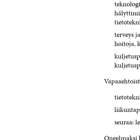
teknologi
hälyttimi
tietotekn
terveys j
hoitoja, 
kuljetusp
kuljetusp
Vapaaehtoist
tietotekn
liikuntap
seuraa: l
Ongelmaksi 