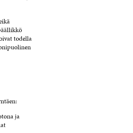
A
S
S
eikä
A
päällikkö
oivat todella
 monipuolinen
yntäen:
otona ja
iat