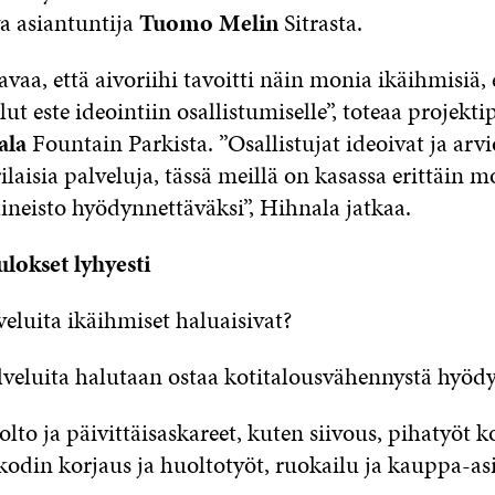
va asiantuntija
Tuomo Melin
Sitrasta.
vaa, että aivoriihi tavoitti näin monia ikäihmisiä, 
lut este ideointiin osallistumiselle”, toteaa projekti
ala
Fountain Parkista. ”Osallistujat ideoivat ja arvi
erilaisia palveluja, tässä meillä on kasassa erittäin
ineisto hyödynnettäväksi”, Hihnala jatkaa.
ulokset lyhyesti
veluita ikäihmiset haluaisivat?
lveluita halutaan ostaa kotitalousvähennystä hyöd
lto ja päivittäisaskareet, kuten siivous, pihatyöt k
kodin korjaus ja huoltotyöt, ruokailu ja kauppa-as