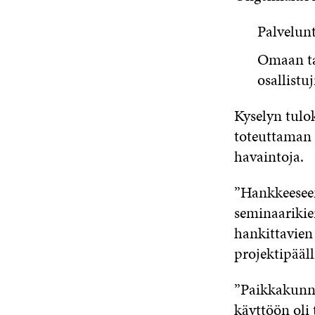
Palvelunt
Omaan ta
osallistu
Kyselyn tulo
toteuttaman 
havaintoja.
”Hankkeeseen
seminaarikier
hankittavien 
projektipääl
”Paikkakunna
käyttöön oli 