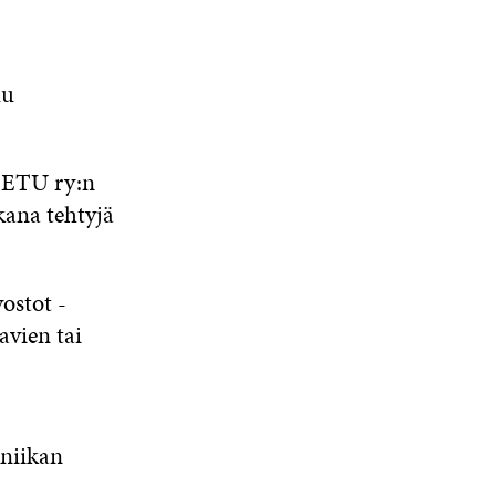
uu
 EETU ry:n
kana tehtyjä
ostot -
avien tai
kniikan