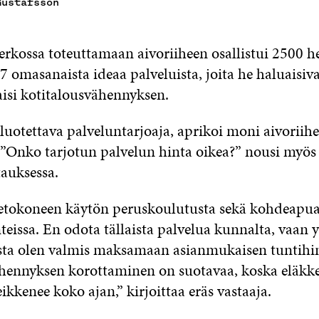
Gustafsson
rkossa toteuttamaan aivoriiheen osallistui 2500 h
7 omasanaista ideaa palveluista, joita he haluaisiva
aisi kotitalousvähennyksen.
luotettava palveluntarjoaja, aprikoi moni aivoriih
 ”Onko tarjotun palvelun hinta oikea?” nousi myös 
auksessa.
ietokoneen käytön peruskoulutusta sekä kohdeapua 
eissa. En odota tällaista palvelua kunnalta, vaan y
josta olen valmis maksamaan asianmukaisen tuntihi
hennyksen korottaminen on suotavaa, koska eläkk
kkenee koko ajan,” kirjoittaa eräs vastaaja.