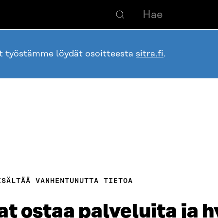
ot työstämme löydät osoitteesta
sitra.fi
.
ISÄLTÄÄ VANHENTUNUTTA TIETOA
t ostaa palveluita ja 