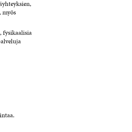
äyhteyksien,
a, myös
 fysikaalisia
alveluja
intaa.