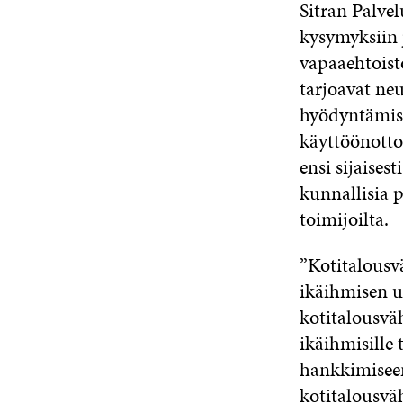
Sitran Palvel
kysymyksiin j
vapaaehtoisto
tarjoavat ne
hyödyntämise
käyttöönotto
ensi sijaises
kunnallisia p
toimijoilta.
”Kotitalousv
ikäihmisen ul
kotitalousväh
ikäihmisille
hankkimiseen 
kotitalousvä