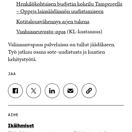
Henkilökohtaisen budjetin kokeilu Tampereella
– Oppeja lainsäädännön uudistamiseen
Kotitalousvähennys arjen tukena
Vanhusneuvosto-opas
(KL-kustannus)
Valinnanvapaus palveluissa on tullut jäädäkseen.
Työ jatkuu osana sote-uudistusta ja kuntien
kehitystyötä.
JAA
J
J
J
J
K
A
A
A
A
O
A
A
A
A
P
F
T
L
S
I
A
W
I
Ä
O
AIHE
C
I
N
H
I
E
T
K
K
A
Ikäihmiset
B
T
E
Ö
R