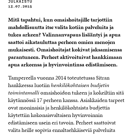
JULKAISTU
13.07.2015
Mitä tapahtui, kun omaishoitajille tarjottiin
mahdollisuutta itse valita kotiin palveluita ja
tukea arkeen? Valinnanvapaus lisääntyi ja apua
saattoi aikatauluttaa perheen omien menojen
mukaisesti. Omaishoitajat kokivat jaksamisensa
parantuneen. Perheet aktivoituivat hankkimaan
apua arkeensa ja hyvinvointinsa edistämiseen.
Tampereella vuonna 2014 toteutetussa Sitran
hankkeessa luotiin
henkilökohtaisen budjetin
toimintamalli
omaishoidon tukeen ja kokeiltiin sitä
käytännössä 17 perheen kanssa. Asiakkaiden tarpeet
ovat moninaisia ja henkilökohtaista budjettia
käytettiin kokonaisvaltaisen hyvinvoinnin
edistämiseen usein eri tavoin. Perheet saattoivat
valita heille sopivia ennaltaehkäiseviä palveluita