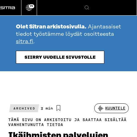
Siirry
FI
suoraan
Vaihda
Hae
sivuston
sisältöön
kieli
Olet Sitran arkistosivulla.
Ajantasaiset
tiedot työstämme löydät osoitteesta
sitra.fi
.
SIIRRY UUDELLE SIVUSTOLLE
Arvioitu
3 min
KUUNTELE
ARCHIVED
lukuaika
TÄMÄ SIVU ON ARKISTOITU JA SAATTAA SISÄLTÄÄ
VANHENTUNUTTA TIETOA
Ikäihmisten palvelujen