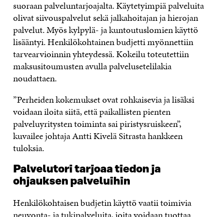
suoraan palveluntarjoajalta. Käytetyimpiä palveluita
olivat siivouspalvelut sekä jalkahoitajan ja hierojan
palvelut. Myös kylpylä- ja kuntoutuslomien käyttö
lisääntyi. Henkilökohtainen budjetti myönnettiin
tarvearvioinnin yhteydessä. Kokeilu toteutettiin
maksusitoumusten avulla palvelusetelilakia
noudattaen.
”Perheiden kokemukset ovat rohkaisevia ja lisäksi
voidaan iloita siitä, että paikallisten pienten
palveluyritysten toiminta sai piristysruiskeen”,
kuvailee johtaja Antti Kivelä Sitrasta hankkeen
tuloksia.
Palvelutori tarjoaa tiedon ja
ohjauksen palveluihin
Henkilökohtaisen budjetin käyttö vaatii toimivia
neuvonta- ja tukipalveluita, joita voidaan tuottaa