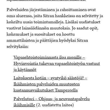
Palveluiden järjestäminen ja rahoittaminen ovat
oma alueensa, joita Sitran hankkeissa on selvitetty ja
kokeiltu uusia toimintamalleja. Lisäksi uudistukset
vaativat lainsäädännön muutoksia. Jo saadut opit,
kokemukset ja suositukset on koottu
ammattilaisten ja päättäjien hyödyksi Sitran
selvityksiin:
Vapaaehtoistoiminnasta iloa monille –
Hyvinvointia tukevan vapaaehtoistyön vastuut
ja käytännöt
Laitoksesta kotiin – syntyikö säästöjä? –
Ikäihmisten palveluiden muutosten
kustannusvaikutukset Tampereella
Palvelutori – Ohjaus- ja neuvontapalvelu
ikäihmisille
(2. uudistettu laitos)