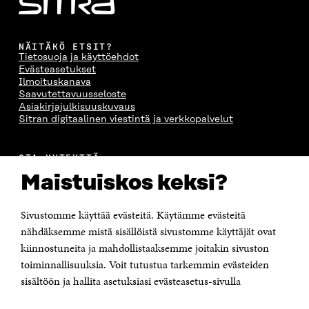
NÄITÄKÖ ETSIT?
Tietosuoja ja käyttöehdot
Evästeasetukset
Ilmoituskanava
Saavutettavuusseloste
Asiakirjajulkisuuskuvaus
Sitran digitaalinen viestintä ja verkkopalvelut
OTA YHTEYTTÄ
Suomen itsenäisyyden juhlarahasto Sitra
Maistuiskos keksi?
Itämerenkatu 11-13, PL 160,
00181 Helsinki
Sivustomme käyttää evästeitä. Käytämme evästeitä
Puhelin +358 294 618 991
Sähköpostiosoite
nähdäksemme mistä sisällöistä sivustomme käyttäjät ovat
etunimi.sukunimi@sitra.fi tai sitra@sitra.fi
kiinnostuneita ja mahdollistaaksemme joitakin sivuston
Saapumisohjeet
toiminnallisuuksia. Voit tutustua tarkemmin evästeiden
sisältöön ja hallita asetuksiasi evästeasetus-sivulla
Y-tunnus 0202132-3