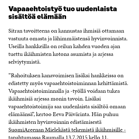
Vapaaehtoistyö tuo uudenlaista
sisältöä elämään
Sitran tavoitteena on kannustaa ihmisiä ottamaan
vastuuta omasta ja lähimmäistensä hyvinvoinnista.
Useilla hankkeilla on reilun kahden vuoden ajan
tuettu ikäihmisten kotona asumista ja arjessa
selviytymistä.
”Rahoituksen kanavoimisen lisäksi hankkeissa on
edistetty myös vapaaehtoistoiminnan kehittämistä.
Vapaaehtoistoiminnalla ja -työllä voidaan tukea
ikäihmisiä arjessa monin tavoin. Lisäksi
vapaaehtoistoimija saa uudenlaista sisältöä omaan
elämäänsä”, kertoo Eeva Päivärinta. Hän puhuu
ikäihmisten hyvinvoinnin edistämisestä
SuomiAreenan Mielekästä tekemistä ikäihmisille -
tapahtumassa Raumalla 13.7.2015 kello 11.