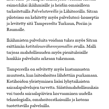
esimerkiksi ikäihmisille ja heidän omaisilleen
tarkoitetuilla
Palvelutoreilla
ja Lähitoreilla. Sitran
piloteissa on kehitetty myös palvelutori-konseptia
ja levitetty sitä Tampereelta Turkuun, Poriin ja
Raumalle.
Ikäihmisten palveluita voidaan tukea myös Sitran
esittämän
kotitalousvähennysmallin
avulla. Malli
tarjoaa mahdollisuuden myös pienituloisille
hankkia palveluita arkeaan tukemaan.
Tampereella on selvitetty myös kustannusten
muutosta, kun laitoshoitoa lähdettiin purkamaan.
Kotihoidon yleistyminen lisäsi lyhytaikaisten
sairaalapalvelujen tarvetta. Säästömahdollisuuksia
voi tuoda sairaalapäivien korvaaminen uudella
teknologialla, omahoitoratkaisuilla ja kotona
tuotettavilla palveluilla.