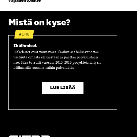
vapaaehtoisille
N
A
N
U
A
S
A
N
S
S
S
A
Mistä on kyse?
S
A
S
S
A
A
S
A
AIHE
Ikäihmiset
Eläkeläiset ovat voimavara. Ikäihmiset haluavat ottaa
vastuuta omasta elämästään ja päättää palveluistaan
itse. Sitra toteutti vuosina 2013-2015 projekteja liittyen
ikäihmisille suunnattuihin palveluihin.
LUE LISÄÄ