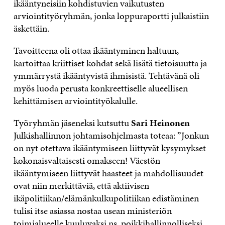
ikääntyneisiin kohdistuvien vaikutusten
arviointityöryhmän, jonka loppuraportti julkaistiin
äskettäin.
Tavoitteena oli ottaa ikääntyminen haltuun,
kartoittaa kriittiset kohdat sekä lisätä tietoisuutta ja
ymmärrystä ikääntyvistä ihmisistä. Tehtävänä oli
myös luoda perusta konkreettiselle alueellisen
kehittämisen arviointityökalulle.
Työryhmän jäseneksi kutsuttu
Sari Heinonen
Julkishallinnon johtamisohjelmasta toteaa: ”Jonkun
on nyt otettava ikääntymiseen liittyvät kysymykset
kokonaisvaltaisesti omakseen! Väestön
ikääntymiseen liittyvät haasteet ja mahdollisuudet
ovat niin merkittäviä, että aktiivisen
ikäpolitiikan/elämänkulkupolitiikan edistäminen
tulisi itse asiassa nostaa usean ministeriön
toimialueelle kuuluvaksi ns. poikkihallinnolliseksi