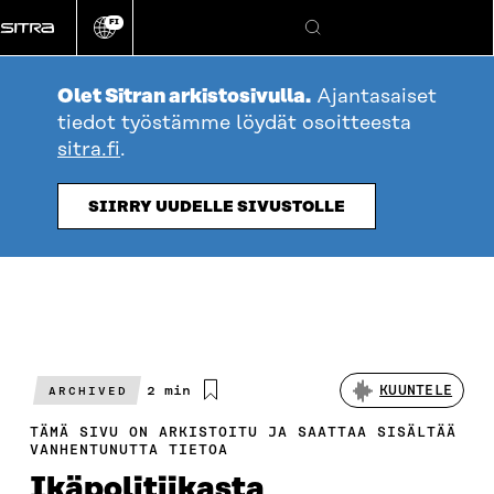
Siirry
FI
suoraan
Vaihda
Hae
sivuston
sisältöön
kieli
Olet Sitran arkistosivulla.
Ajantasaiset
tiedot työstämme löydät osoitteesta
sitra.fi
.
SIIRRY UUDELLE SIVUSTOLLE
Arvioitu
2 min
KUUNTELE
ARCHIVED
lukuaika
TÄMÄ SIVU ON ARKISTOITU JA SAATTAA SISÄLTÄÄ
VANHENTUNUTTA TIETOA
Ikäpolitiikasta