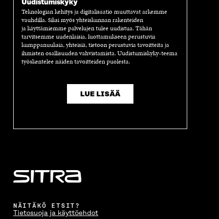
Uudistumiskyky
D
E
D
U
E
S
E
D
Teknologian kehitys ja digitalisaatio muuttavat arkemme
vauhdilla. Siksi myös yhteiskunnan rakenteiden
S
S
S
E
ja käyttämiemme palvelujen tulee uudistua. Tähän
S
A
S
S
tarvitsemme uudenlaisia, luottamukseen perustuvia
A
I
A
S
kumppanuuksia, yhteisiä, tietoon perustuvia tavoitteita ja
I
K
I
A
ihmisten osallisuuden vahvistamista. Uudistumiskyky-teema
K
K
K
I
työskentelee näiden tavoitteiden puolesta.
K
U
K
K
U
N
U
K
N
A
N
U
A
S
A
N
LUE LISÄÄ
S
S
S
A
S
A
S
S
A
A
S
A
NÄITÄKÖ ETSIT?
Tietosuoja ja käyttöehdot