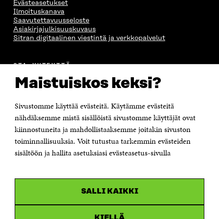
Evästeasetukset
Ilmoituskanava
Saavutettavuusseloste
Asiakirjajulkisuuskuvaus
Sitran digitaalinen viestintä ja verkkopalvelut
OTA YHTEYTTÄ
Suomen itsenäisyyden juhlarahasto Sitra
Maistuiskos keksi?
Itämerenkatu 11-13, PL 160,
00181 Helsinki
Sivustomme käyttää evästeitä. Käytämme evästeitä
Puhelin +358 294 618 991
Sähköpostiosoite
nähdäksemme mistä sisällöistä sivustomme käyttäjät ovat
etunimi.sukunimi@sitra.fi tai sitra@sitra.fi
kiinnostuneita ja mahdollistaaksemme joitakin sivuston
Saapumisohjeet
toiminnallisuuksia. Voit tutustua tarkemmin evästeiden
sisältöön ja hallita asetuksiasi evästeasetus-sivulla
Y-tunnus 0202132-3
OLEMME NÄISSÄ SOMEISSA
SALLI KAIKKI
Facebook
Avautuu
uudessa
Linkedin
ikkunassa
KIELLÄ