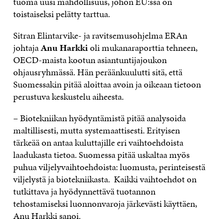
tuoma uusi mahdollisuus, johon EU:ssa on
toistaiseksi pelätty tarttua.
Sitran Elintarvike- ja ravitsemusohjelma ERAn
johtaja
Anu Harkki
oli mukanaraporttia tehneen,
OECD-maista kootun asiantuntijajoukon
ohjausryhmässä. Hän peräänkuulutti sitä, että
Suomessakin pitää aloittaa avoin ja oikeaan tietoon
perustuva keskustelu aiheesta.
– Biotekniikan hyödyntämistä pitää analysoida
maltillisesti, mutta systemaattisesti. Erityisen
tärkeää on antaa kuluttajille eri vaihtoehdoista
laadukasta tietoa. Suomessa pitää uskaltaa myös
puhua viljelyvaihtoehdoista: luomusta, perinteisestä
viljelystä ja biotekniikasta. Kaikki vaihtoehdot on
tutkittava ja hyödynnettävä tuotannon
tehostamiseksi luonnonvaroja järkevästi käyttäen,
Anu Harkki sanoi.