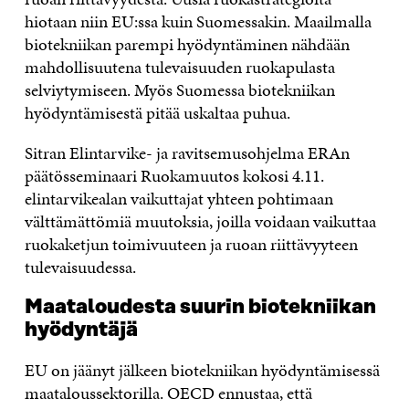
hiotaan niin EU:ssa kuin Suomessakin. Maailmalla
biotekniikan parempi hyödyntäminen nähdään
mahdollisuutena tulevaisuuden ruokapulasta
selviytymiseen. Myös Suomessa biotekniikan
hyödyntämisestä pitää uskaltaa puhua.
Sitran Elintarvike- ja ravitsemusohjelma ERAn
päätösseminaari Ruokamuutos kokosi 4.11.
elintarvikealan vaikuttajat yhteen pohtimaan
välttämättömiä muutoksia, joilla voidaan vaikuttaa
ruokaketjun toimivuuteen ja ruoan riittävyyteen
tulevaisuudessa.
Maataloudesta suurin biotekniikan
hyödyntäjä
EU on jäänyt jälkeen biotekniikan hyödyntämisessä
maataloussektorilla. OECD ennustaa, että