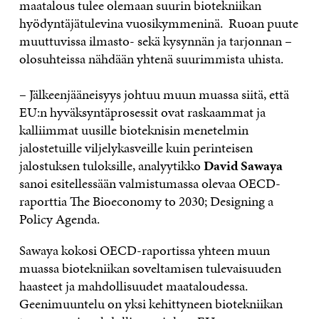
maatalous tulee olemaan suurin biotekniikan
hyödyntäjätulevina vuosikymmeninä. Ruoan puute
muuttuvissa ilmasto- sekä kysynnän ja tarjonnan –
olosuhteissa nähdään yhtenä suurimmista uhista.
– Jälkeenjääneisyys johtuu muun muassa siitä, että
EU:n hyväksyntäprosessit ovat raskaammat ja
kalliimmat uusille bioteknisin menetelmin
jalostetuille viljelykasveille kuin perinteisen
jalostuksen tuloksille, analyytikko
David Sawaya
sanoi esitellessään valmistumassa olevaa OECD-
raporttia The Bioeconomy to 2030; Designing a
Policy Agenda.
Sawaya kokosi OECD-raportissa yhteen muun
muassa biotekniikan soveltamisen tulevaisuuden
haasteet ja mahdollisuudet maataloudessa.
Geenimuuntelu on yksi kehittyneen biotekniikan