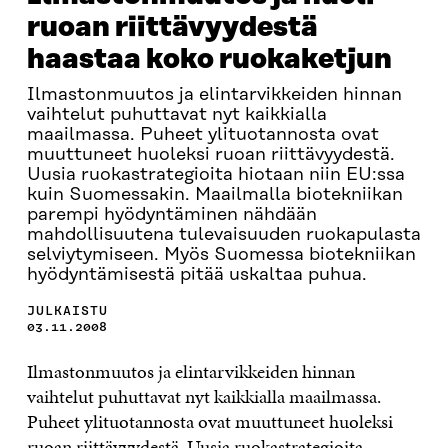
ruoan riittävyydestä
haastaa koko ruokaketjun
Ilmastonmuutos ja elintarvikkeiden hinnan
vaihtelut puhuttavat nyt kaikkialla
maailmassa. Puheet ylituotannosta ovat
muuttuneet huoleksi ruoan riittävyydestä.
Uusia ruokastrategioita hiotaan niin EU:ssa
kuin Suomessakin. Maailmalla biotekniikan
parempi hyödyntäminen nähdään
mahdollisuutena tulevaisuuden ruokapulasta
selviytymiseen. Myös Suomessa biotekniikan
hyödyntämisestä pitää uskaltaa puhua.
JULKAISTU
03.11.2008
Ilmastonmuutos ja elintarvikkeiden hinnan
vaihtelut puhuttavat nyt kaikkialla maailmassa.
Puheet ylituotannosta ovat muuttuneet huoleksi
ruoan riittävyydestä. Uusia ruokastrategioita