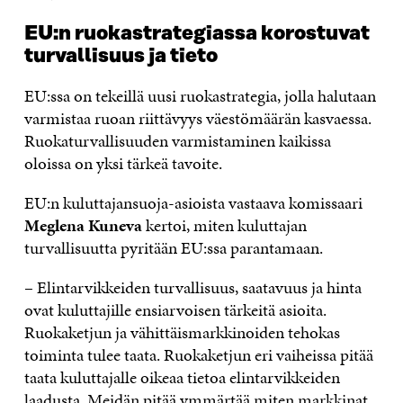
EU:n ruokastrategiassa korostuvat
turvallisuus ja tieto
EU:ssa on tekeillä uusi ruokastrategia, jolla halutaan
varmistaa ruoan riittävyys väestömäärän kasvaessa.
Ruokaturvallisuuden varmistaminen kaikissa
oloissa on yksi tärkeä tavoite.
EU:n kuluttajansuoja-asioista vastaava komissaari
Meglena Kuneva
kertoi, miten kuluttajan
turvallisuutta pyritään EU:ssa parantamaan.
– Elintarvikkeiden turvallisuus, saatavuus ja hinta
ovat kuluttajille ensiarvoisen tärkeitä asioita.
Ruokaketjun ja vähittäismarkkinoiden tehokas
toiminta tulee taata. Ruokaketjun eri vaiheissa pitää
taata kuluttajalle oikeaa tietoa elintarvikkeiden
laadusta. Meidän pitää ymmärtää miten markkinat