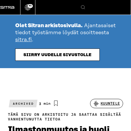
Siirry
FI
suoraan
Vaihda
Hae
sivuston
sisältöön
kieli
Olet Sitran arkistosivulla.
Ajantasaiset
tiedot työstämme löydät osoitteesta
sitra.fi
.
SIIRRY UUDELLE SIVUSTOLLE
Arvioitu
3 min
KUUNTELE
ARCHIVED
lukuaika
TÄMÄ SIVU ON ARKISTOITU JA SAATTAA SISÄLTÄÄ
VANHENTUNUTTA TIETOA
Ilmastonmuutos ja huoli