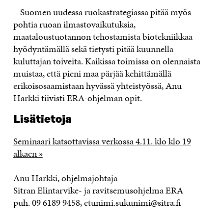
– Suomen uudessa ruokastrategiassa pitää myös
pohtia ruoan ilmastovaikutuksia,
maataloustuotannon tehostamista biotekniikkaa
hyödyntämällä sekä tietysti pitää kuunnella
kuluttajan toiveita. Kaikissa toimissa on olennaista
muistaa, että pieni maa pärjää kehittämällä
erikoisosaamistaan hyvässä yhteistyössä, Anu
Harkki tiivisti ERA-ohjelman opit.
Lisätietoja
Seminaari katsottavissa verkossa 4.11. klo klo 19
alkaen »
Anu Harkki, ohjelmajohtaja
Sitran Elintarvike- ja ravitsemusohjelma ERA
puh. 09 6189 9458, etunimi.sukunimi@sitra.fi