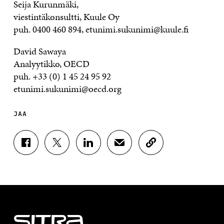
Seija Kurunmäki,
viestintäkonsultti, Kuule Oy
puh. 0400 460 894, etunimi.sukunimi@kuule.fi
David Sawaya
Analyytikko, OECD
puh. +33 (0) 1 45 24 95 92
etunimi.sukunimi@oecd.org
JAA
J
J
J
J
K
A
A
A
A
O
A
A
A
A
P
F
T
L
S
I
A
W
I
Ä
O
C
I
N
H
I
E
T
K
K
A
B
T
E
Ö
R
O
E
D
P
T