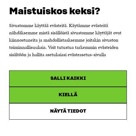
OTA YHTEYTTÄ
Suomen itsenäisyyden juhlarahasto Sitra
Maistuiskos keksi?
Itämerenkatu 11-13, PL 160,
00181 Helsinki
Sivustomme käyttää evästeitä. Käytämme evästeitä
Puhelin +358 294 618 991
Sähköpostiosoite
nähdäksemme mistä sisällöistä sivustomme käyttäjät ovat
etunimi.sukunimi@sitra.fi tai sitra@sitra.fi
kiinnostuneita ja mahdollistaaksemme joitakin sivuston
toiminnallisuuksia. Voit tutustua tarkemmin evästeiden
Saapumisohjeet
sisältöön ja hallita asetuksiasi evästeasetus-sivulla
Y-tunnus 0202132-3
OLEMME NÄISSÄ SOMEISSA
SALLI KAIKKI
Facebook
Avautuu
uudessa
Linkedin
ikkunassa
KIELLÄ
Avautuu
uudessa
Youtube
ikkunassa
Avautuu
NÄYTÄ TIEDOT
uudessa
Instagram
ikkunassa
Avautuu
uudessa
ikkunassa