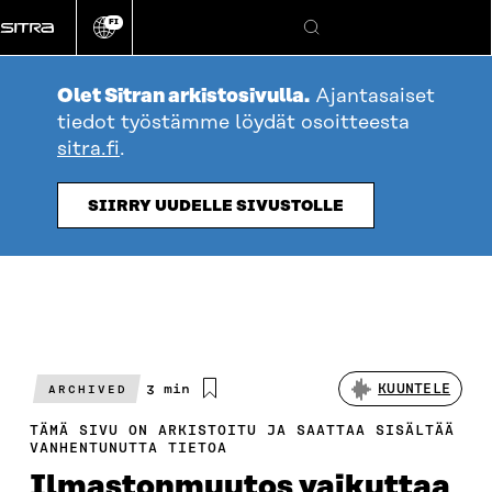
Siirry
FI
suoraan
Vaihda
Hae
sivuston
sisältöön
kieli
Olet Sitran arkistosivulla.
Ajantasaiset
tiedot työstämme löydät osoitteesta
sitra.fi
.
SIIRRY UUDELLE SIVUSTOLLE
Arvioitu
3 min
KUUNTELE
ARCHIVED
lukuaika
TÄMÄ SIVU ON ARKISTOITU JA SAATTAA SISÄLTÄÄ
VANHENTUNUTTA TIETOA
Ilmastonmuutos vaikuttaa