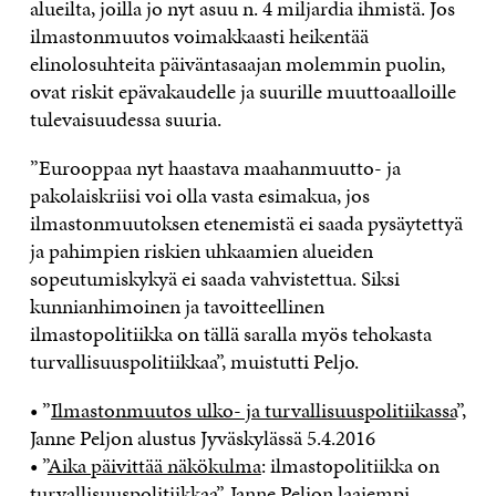
alueilta, joilla jo nyt asuu n. 4 miljardia ihmistä. Jos
ilmastonmuutos voimakkaasti heikentää
elinolosuhteita päiväntasaajan molemmin puolin,
ovat riskit epävakaudelle ja suurille muuttoaalloille
tulevaisuudessa suuria.
”Eurooppaa nyt haastava maahanmuutto- ja
pakolaiskriisi voi olla vasta esimakua, jos
ilmastonmuutoksen etenemistä ei saada pysäytettyä
ja pahimpien riskien uhkaamien alueiden
sopeutumiskykyä ei saada vahvistettua. Siksi
kunnianhimoinen ja tavoitteellinen
ilmastopolitiikka on tällä saralla myös tehokasta
turvallisuuspolitiikkaa”, muistutti Peljo.
• ”
Ilmastonmuutos ulko- ja turvallisuuspolitiikassa
”,
Janne Peljon alustus Jyväskylässä 5.4.2016
• ”
Aika päivittää näkökulma
: ilmastopolitiikka on
turvallisuuspolitiikkaa”, Janne Peljon laajempi