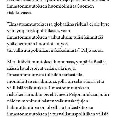
ilmastonmuutoksen huomioimista Suomen
riskikuvassa.
”Ilmastonmuutoksessa globaalina riskinä ei ole kyse
vain ympäristöpolitiikasta, vaan
ilmastonmuutoksen vaikutuksiin tulisi kiinnittää
yhä enemmän huomiota myös
turvallisuuspolitiikan näkökulmasta”, Peljo sanoi.
Merkittävät muutokset luonnossa, ympäristössä ja
säässä katalysoivat erilaisia kriisejä.
Ilmastonmuutosta tulisikin tarkastella
moniulotteisena ilmiönä, jolla on sekä suoria että
välillisiä vaikutuksia. Ilmastonmuutoksen
riskiskenaarioihin perehtyneen Peljon mukaan juuri
näiden monimutkaisten vaikutusketjujen
hahmottaminen on oleellista tarkasteltaessa
ilmastonmuutoksen ja turvallisuuspolitiikan välisiä