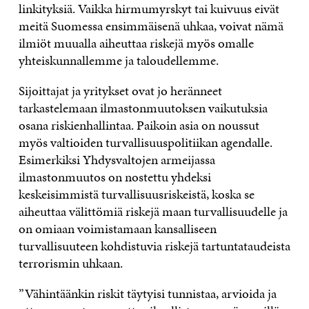
linkityksiä. Vaikka hirmumyrskyt tai kuivuus eivät
meitä Suomessa ensimmäisenä uhkaa, voivat nämä
ilmiöt muualla aiheuttaa riskejä myös omalle
yhteiskunnallemme ja taloudellemme.
Sijoittajat ja yritykset ovat jo heränneet
tarkastelemaan ilmastonmuutoksen vaikutuksia
osana riskienhallintaa. Paikoin asia on noussut
myös valtioiden turvallisuuspolitiikan agendalle.
Esimerkiksi Yhdysvaltojen armeijassa
ilmastonmuutos on nostettu yhdeksi
keskeisimmistä turvallisuusriskeistä, koska se
aiheuttaa välittömiä riskejä maan turvallisuudelle ja
on omiaan voimistamaan kansalliseen
turvallisuuteen kohdistuvia riskejä tartuntataudeista
terrorismin uhkaan.
”Vähintäänkin riskit täytyisi tunnistaa, arvioida ja