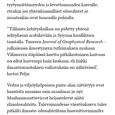
tyytymättömyyden ja levottomuuden kasvulle,
etenkin jos yhteiskunnalliset olosuhteet jo
muutenkin ovat hauraalla pohjalla.
”Tällaista kehityskulkua on pidetty yhtenä
selityksenä arabikevään ja Syyrian konfliktien
taustalla. Tuoreen
Journal of Geophysical Research
-
julkaisussa ilmestyneen tutkimuksen mukaan
Välimeren itäpäässä koettu pitkäkestoinen kuivuus
on ollut kuivempi kuin koskaan, eli linkki
ilmastomuutoksen vaikutuksiin on nähtävissä”,
kertoi Peljo.
Veden ja viljelykelpoisen pinta-alan riittävyys ovat
haasteita monissa osin maailmaa jo nyt.
Maahanmuuttovirrat heijastelevat näitä
elinolosuhteita. Tulevaisuudessa väestönkasvu tulee
pitkälti ilmasto-olosuhteiltaan haavoittuvimmilta