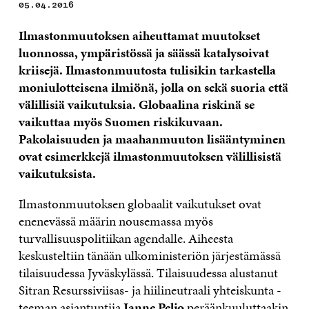
05.04.2016
Ilmastonmuutoksen aiheuttamat muutokset
luonnossa, ympäristössä ja säässä katalysoivat
kriisejä. Ilmastonmuutosta tulisikin tarkastella
moniulotteisena ilmiönä, jolla on sekä suoria että
välillisiä vaikutuksia. Globaalina riskinä se
vaikuttaa myös Suomen riskikuvaan.
Pakolaisuuden ja maahanmuuton lisääntyminen
ovat esimerkkejä ilmastonmuutoksen välillisistä
vaikutuksista.
Ilmastonmuutoksen globaalit vaikutukset ovat
enenevässä määrin nousemassa myös
turvallisuuspolitiikan agendalle. Aiheesta
keskusteltiin tänään ulkoministeriön järjestämässä
tilaisuudessa Jyväskylässä. Tilaisuudessa alustanut
Sitran Resurssiviisas- ja hiilineutraali yhteiskunta -
teeman asiantuntija
Janne Peljo
peräänkuuluttaakin