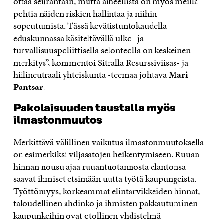
ottaa seurantaan, mutta aiheellista on myös meillä
pohtia näiden riskien hallintaa ja niihin
sopeutumista. Tässä kevätistuntokaudella
eduskunnassa käsiteltävällä ulko- ja
turvallisuuspoliittisella selonteolla on keskeinen
merkitys”, kommentoi Sitralla Resurssiviisas- ja
hiilineutraali yhteiskunta -teemaa johtava
Mari
Pantsar
.
Pakolaisuuden taustalla myös
ilmastonmuutos
Merkittävä välillinen vaikutus ilmastonmuutoksella
on esimerkiksi viljasatojen heikentymiseen. Ruuan
hinnan nousu ajaa ruuantuotannosta elantonsa
saavat ihmiset etsimään uutta työtä kaupungeista.
Työttömyys, korkeammat elintarvikkeiden hinnat,
taloudellinen ahdinko ja ihmisten pakkautuminen
kaupunkeihin ovat otollinen yhdistelmä