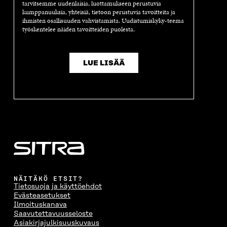
tarvitsemme uudenlaisia, luottamukseen perustuvia
A
I
A
S
kumppanuuksia, yhteisiä, tietoon perustuvia tavoitteita ja
I
K
I
A
ihmisten osallisuuden vahvistamista. Uudistumiskyky-teema
K
K
K
I
työskentelee näiden tavoitteiden puolesta.
K
U
K
K
U
N
U
K
N
A
N
U
A
S
A
N
LUE LISÄÄ
S
S
S
A
S
A
S
S
A
A
S
A
NÄITÄKÖ ETSIT?
Tietosuoja ja käyttöehdot
Evästeasetukset
Ilmoituskanava
Saavutettavuusseloste
Asiakirjajulkisuuskuvaus