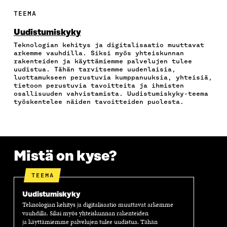
F
T
L
S
I
A
W
I
Ä
O
TEEMA
C
I
N
H
I
E
T
K
K
A
Uudistumiskyky
B
T
E
Ö
R
Teknologian kehitys ja digitalisaatio muuttavat
O
E
D
P
T
arkemme vauhdilla. Siksi myös yhteiskunnan
O
R
I
O
I
rakenteiden ja käyttämiemme palvelujen tulee
K
I
N
S
K
uudistua. Tähän tarvitsemme uudenlaisia,
I
S
I
T
K
luottamukseen perustuvia kumppanuuksia, yhteisiä,
S
S
S
I
E
tietoon perustuvia tavoitteita ja ihmisten
osallisuuden vahvistamista. Uudistumiskyky-teema
S
Ä
S
L
L
työskentelee näiden tavoitteiden puolesta.
A
A
Ä
L
I
A
V
A
A
N
V
A
V
A
L
A
U
A
V
I
U
T
U
A
N
T
U
T
U
K
Mistä on kyse?
U
U
U
T
K
U
U
U
U
I
TEEMA
U
U
U
U
U
D
U
U
Uudistumiskyky
D
E
D
U
E
S
E
D
Teknologian kehitys ja digitalisaatio muuttavat arkemme
vauhdilla. Siksi myös yhteiskunnan rakenteiden
S
S
S
E
ja käyttämiemme palvelujen tulee uudistua. Tähän
S
A
S
S