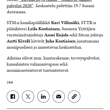
palvelut 2020”
-keskustelu pidettiin 19.7 Suomi
Areenassa.
STM:n kansliapäällikkö
Kari Välimäki
, STTK:n
pääsihteeri
Leila Kostiainen
, Suomen Yrittäjien
varatoimitusjohtaja
Anssi Kujala
sekä Sitran johtaja
Antti Kivelä
kävivät
Juha Kostiaisen
juontamana
monipuolisen ja innostavan keskustelun.
Aiheina olivat mm. kuntarakenne, terveyspalvelut,
kansalaisten valinnanvapaus sekä
monimuotoistuvat tuotantotavat.
JAA
J
J
J
J
K
A
A
A
A
O
A
A
A
A
P