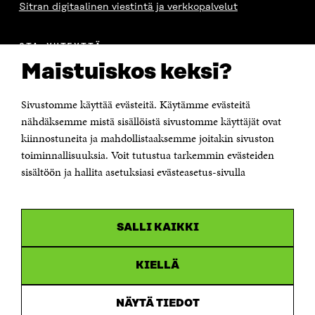
Sitran digitaalinen viestintä ja verkkopalvelut
OTA YHTEYTTÄ
Suomen itsenäisyyden juhlarahasto Sitra
Maistuiskos keksi?
Itämerenkatu 11-13, PL 160,
00181 Helsinki
Sivustomme käyttää evästeitä. Käytämme evästeitä
Puhelin +358 294 618 991
Sähköpostiosoite
nähdäksemme mistä sisällöistä sivustomme käyttäjät ovat
etunimi.sukunimi@sitra.fi tai sitra@sitra.fi
kiinnostuneita ja mahdollistaaksemme joitakin sivuston
Saapumisohjeet
toiminnallisuuksia. Voit tutustua tarkemmin evästeiden
sisältöön ja hallita asetuksiasi evästeasetus-sivulla
Y-tunnus 0202132-3
OLEMME NÄISSÄ SOMEISSA
SALLI KAIKKI
Facebook
Avautuu
uudessa
Linkedin
ikkunassa
KIELLÄ
Avautuu
uudessa
Youtube
ikkunassa
Avautuu
NÄYTÄ TIEDOT
uudessa