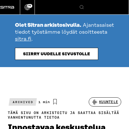
Siirry
FI
suoraan
Vaihda
Hae
sivuston
sisältöön
kieli
Olet Sitran arkistosivulla.
Ajantasaiset
tiedot työstämme löydät osoitteesta
sitra.fi
.
SIIRRY UUDELLE SIVUSTOLLE
Arvioitu
1 min
KUUNTELE
ARCHIVED
lukuaika
TÄMÄ SIVU ON ARKISTOITU JA SAATTAA SISÄLTÄÄ
VANHENTUNUTTA TIETOA
Innostavaa keskustelua