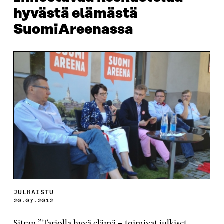
hyvästä elämästä
SuomiAreenassa
JULKAISTU
20.07.2012
Sitran
”Tarjolla hyvä elämä – toimivat julkiset