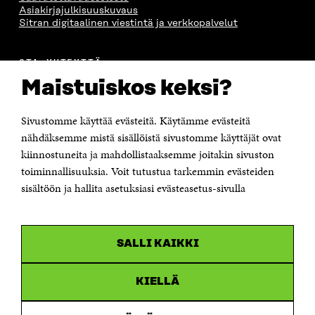
Asiakirjajulkisuuskuvaus
Sitran digitaalinen viestintä ja verkkopalvelut
OTA YHTEYTTÄ
Suomen itsenäisyyden juhlarahasto Sitra
Maistuiskos keksi?
Itämerenkatu 11-13, PL 160,
00181 Helsinki
Sivustomme käyttää evästeitä. Käytämme evästeitä
Puhelin +358 294 618 991
Sähköpostiosoite
nähdäksemme mistä sisällöistä sivustomme käyttäjät ovat
etunimi.sukunimi@sitra.fi tai sitra@sitra.fi
kiinnostuneita ja mahdollistaaksemme joitakin sivuston
Saapumisohjeet
toiminnallisuuksia. Voit tutustua tarkemmin evästeiden
sisältöön ja hallita asetuksiasi evästeasetus-sivulla
Y-tunnus 0202132-3
OLEMME NÄISSÄ SOMEISSA
SALLI KAIKKI
Facebook
Avautuu
uudessa
Linkedin
ikkunassa
KIELLÄ
Avautuu
uudessa
Youtube
ikkunassa
Avautuu