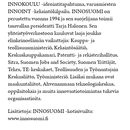
INNOKOULU -ideointitapahtuma, varusmiesten
INNOINT -keksintökilpailu. INNOSUOMI on
perustettu vuonna 1994 ja sen suojelijana toimii
tasavallan presidentti Tarja Halonen. Sen
yhteistyöverkostoon kuuluvat laaja joukko
elinkeinoelämän vaikuttajia: Kauppa- ja
teollisuusministeriö, Keksintösäätiö,
Keskuskauppakamari, Patentti- ja rekisterihallitus,
Sitra, Suomen Jobs and Society, Suomen Yrittäjät,
Tekes, TE-keskukset, Teollisuuden ja Työnantajain
Keskusliitto, Työministeriö. Lisäksi mukana ovat
maakuntaliitot, Ahvenanmaan teknologiakeskus,
oppilaitoksia ja muita innovaatiotoimintaa tukevia
organisaatioita.
Lisätietoja: INNOSUOMI -kotisivuilta:
www.innosuomi.fi