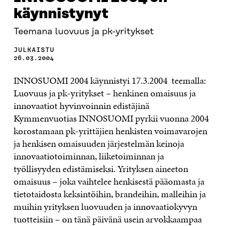
käynnistynyt
Teemana luovuus ja pk-yritykset
JULKAISTU
26.03.2004
INNOSUOMI 2004 käynnistyi 17.3.2004 teemalla:
Luovuus ja pk-yritykset – henkinen omaisuus ja
innovaatiot hyvinvoinnin edistäjinä
Kymmenvuotias INNOSUOMI pyrkii vuonna 2004
korostamaan pk-yrittäjien henkisten voimavarojen
ja henkisen omaisuuden järjestelmän keinoja
innovaatiotoiminnan, liiketoiminnan ja
työllisyyden edistämiseksi. Yrityksen aineeton
omaisuus – joka vaihtelee henkisestä pääomasta ja
tietotaidosta keksintöihin, brandeihin, malleihin ja
muihin yrityksen luovuuden ja innovaatiokyvyn
tuotteisiin – on tänä päivänä usein arvokkaampaa