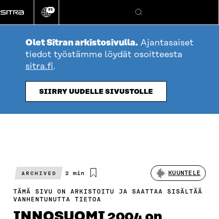
Siirry
FI
suoraan
Vaihda
Hae
sivuston
sisältöön
kieli
Olet Sitran arkistosivulla.
Ajantasaiset
tiedot työstämme löydät osoitteesta
sitra.fi
.
SIIRRY UUDELLE SIVUSTOLLE
Arvioitu
2 min
KUUNTELE
ARCHIVED
lukuaika
TÄMÄ SIVU ON ARKISTOITU JA SAATTAA SISÄLTÄÄ
VANHENTUNUTTA TIETOA
INNOSUOMI 2004 on