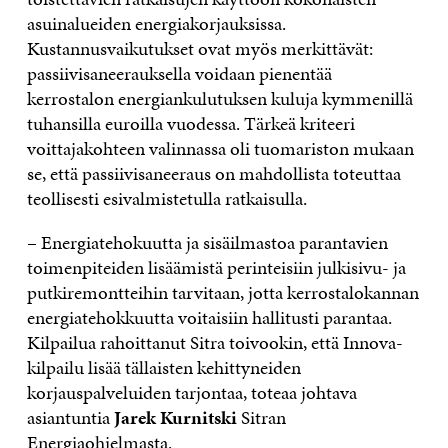
asuinalueiden energiakorjauksissa.
Kustannusvaikutukset ovat myös merkittävät:
passiivisaneerauksella voidaan pienentää
kerrostalon energiankulutuksen kuluja kymmenillä
tuhansilla euroilla vuodessa. Tärkeä kriteeri
voittajakohteen valinnassa oli tuomariston mukaan
se, että passiivisaneeraus on mahdollista toteuttaa
teollisesti esivalmistetulla ratkaisulla.
– Energiatehokuutta ja sisäilmastoa parantavien
toimenpiteiden lisäämistä perinteisiin julkisivu- ja
putkiremontteihin tarvitaan, jotta kerrostalokannan
energiatehokkuutta voitaisiin hallitusti parantaa.
Kilpailua rahoittanut Sitra toivookin, että Innova-
kilpailu lisää tällaisten kehittyneiden
korjauspalveluiden tarjontaa, toteaa johtava
asiantuntia
Jarek Kurnitski
Sitran
Energiaohjelmasta.