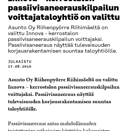
passiivisaneerauskilpailun
voittajataloyhtiö on valittu
Asunto Oy Riihenpyörre Riihimäeltä on
valittu Innova - kerrostalon
passiivisaneerauskilpailun voittajaksi.
Passiivisaneeraus näyttää tulevaisuuden
korjausrakentamisen suuntaa taloyhtiöille.
JULKAISTU
27.08.2010
Asunto Oy Riihenpyörre Riihimäeltä on valittu
Innova – kerrostalon passiivisaneerauskilpailun
voittajaksi. Passiivisaneeraus näyttää
tulevaisuuden korjausrakentamisen suuntaa
taloyhtiöille.
Passiivisaneeraus antaa mahdollisuuden
toistettavien ratkaisujen käyttöön kokonaisten