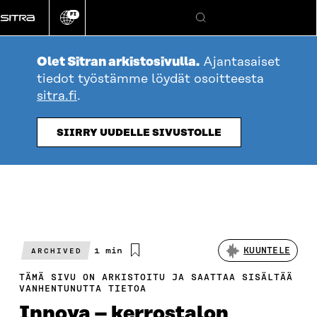
Siirry
FI
suoraan
Vaihda
Hae
sivuston
sisältöön
kieli
Olet Sitran arkistosivulla.
Ajantasaiset
tiedot työstämme löydät osoitteesta
sitra.fi
.
SIIRRY UUDELLE SIVUSTOLLE
Arvioitu
1 min
KUUNTELE
ARCHIVED
lukuaika
TÄMÄ SIVU ON ARKISTOITU JA SAATTAA SISÄLTÄÄ
VANHENTUNUTTA TIETOA
Innova – kerrostalon