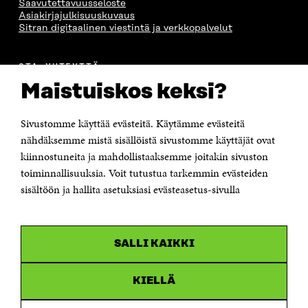
Saavutettavuusseloste
Asiakirjajulkisuuskuvaus
Sitran digitaalinen viestintä ja verkkopalvelut
OTA YHTEYTTÄ
Suomen itsenäisyyden juhlarahasto Sitra
Maistuiskos keksi?
Itämerenkatu 11-13, PL 160,
00181 Helsinki
Sivustomme käyttää evästeitä. Käytämme evästeitä
Puhelin +358 294 618 991
Sähköpostiosoite
nähdäksemme mistä sisällöistä sivustomme käyttäjät ovat
etunimi.sukunimi@sitra.fi tai sitra@sitra.fi
kiinnostuneita ja mahdollistaaksemme joitakin sivuston
Saapumisohjeet
toiminnallisuuksia. Voit tutustua tarkemmin evästeiden
sisältöön ja hallita asetuksiasi evästeasetus-sivulla
Y-tunnus 0202132-3
OLEMME NÄISSÄ SOMEISSA
SALLI KAIKKI
Facebook
Avautuu
uudessa
Linkedin
ikkunassa
KIELLÄ
Avautuu
uudessa
Youtube